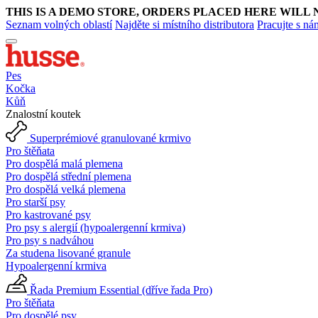
THIS IS A DEMO STORE, ORDERS PLACED HERE WILL 
Seznam volných oblastí
Najděte si místního distributora
Pracujte s ná
Pes
Kočka
Kůň
Znalostní koutek
Superprémiové granulované krmivo
Pro štěňata
Pro dospělá malá plemena
Pro dospělá střední plemena
Pro dospělá velká plemena
Pro starší psy
Pro kastrované psy
Pro psy s alergií (hypoalergenní krmiva)
Pro psy s nadváhou
Za studena lisované granule
Hypoalergenní krmiva
Řada Premium Essential (dříve řada Pro)
Pro štěňata
Pro dospělé psy