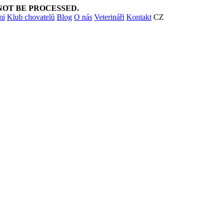
NOT BE PROCESSED.
mi
Klub chovatelů
Blog
O nás
Veterináři
Kontakt
CZ