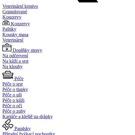
Veterinární krmivo
Granulované
Konzervy
Konzervy
Paštiky
Kousky masa
Veterinární
Doplňky stravy
Na odčervení
Na kůži a srst
Na klouby
Péče
Péče o srst
Péče o tlapky
Péče o uši
Péče o kůži
Péče o oči
Péče o zuby
Kartáče a kleště na drápky
Pamlsky
Přírodní žvýkací pochoutky