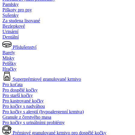
Pamlsky
Piškoty pro psy
Sušenky
Za studena lisované
Bezlepkové
Urinární
Dentální
Příslušenství
Barely
Misky
Pelíšky
Hračky
Superprémiové granulované krmivo
Pro koťata
Pro dospělé kočky
Pro starší kočky
Pro kastrované kočky
Pro kočky s nadváhou
Pro kočky s alergií (hypoalergenní krmiva)
Granule z čerstvého masa
Pro kočky s urinálními problémy
Prémiové granulované krmivo pro dospělé kočky