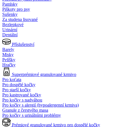
Pamlsky
Piškoty pro psy
Sušenky
Za studena lisované
Bezlepkové
Urinární
Dentální
Příslušenství
Barely
Misky
Pelíšky
Hračky
Superprémiové granulované krmivo
Pro koťata
Pro dospělé kočky
Pro starší kočky
Pro kastrované kočky
Pro kočky s nadváhou
Pro kočky s alergií (hypoalergenní krmiva)
Granule z čerstvého masa
Pro kočky s urinálními problémy
Prémiové granulované krmivo pro dospělé kočky