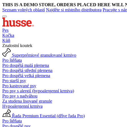
THIS IS A DEMO STORE, ORDERS PLACED HERE WILL 
Seznam volných oblastí
Najděte si místního distributora
Pracujte s ná
Pes
Kočka
Kůň
Znalostní koutek
Superprémiové granulované krmivo
Pro štěňata
Pro dospělá malá plemena
Pro dospělá střední plemena
Pro dospělá velká plemena
Pro starší psy
Pro kastrované psy
Pro psy s alergií (hypoalergenní krmiva)
Pro psy s nadváhou
Za studena lisované granule
Hypoalergenní krmiva
Řada Premium Essential (dříve řada Pro)
Pro štěňata
Pro dospělé psy