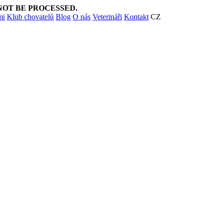
NOT BE PROCESSED.
mi
Klub chovatelů
Blog
O nás
Veterináři
Kontakt
CZ