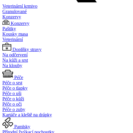
Veterinární krmivo
Granulované
Konzervy
Konzervy
Paštiky
Kousky masa
Veterinární
Doplňky stravy
Na odčervení
Na kůži a srst
Na klouby
Péče
Péče o srst
Péče o tlapky
Péče o uši
Péče o kůži
Péče o oči
Péče o zuby
Kartáče a kleště na drápky
Pamlsky
Přírodní žvýkací pochoutky