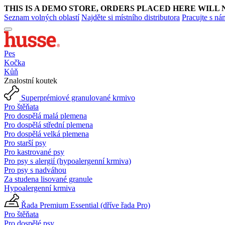
THIS IS A DEMO STORE, ORDERS PLACED HERE WILL 
Seznam volných oblastí
Najděte si místního distributora
Pracujte s ná
Pes
Kočka
Kůň
Znalostní koutek
Superprémiové granulované krmivo
Pro štěňata
Pro dospělá malá plemena
Pro dospělá střední plemena
Pro dospělá velká plemena
Pro starší psy
Pro kastrované psy
Pro psy s alergií (hypoalergenní krmiva)
Pro psy s nadváhou
Za studena lisované granule
Hypoalergenní krmiva
Řada Premium Essential (dříve řada Pro)
Pro štěňata
Pro dospělé psy