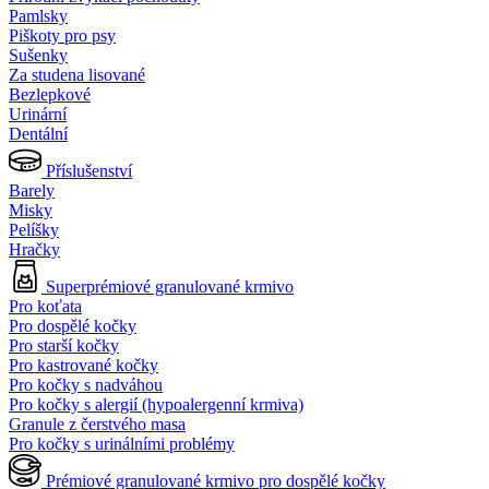
Pamlsky
Piškoty pro psy
Sušenky
Za studena lisované
Bezlepkové
Urinární
Dentální
Příslušenství
Barely
Misky
Pelíšky
Hračky
Superprémiové granulované krmivo
Pro koťata
Pro dospělé kočky
Pro starší kočky
Pro kastrované kočky
Pro kočky s nadváhou
Pro kočky s alergií (hypoalergenní krmiva)
Granule z čerstvého masa
Pro kočky s urinálními problémy
Prémiové granulované krmivo pro dospělé kočky