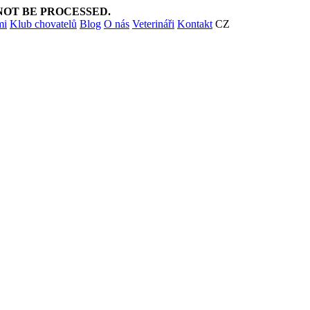
NOT BE PROCESSED.
mi
Klub chovatelů
Blog
O nás
Veterináři
Kontakt
CZ