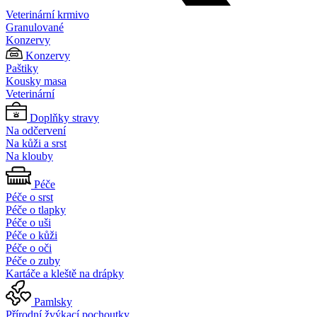
Veterinární krmivo
Granulované
Konzervy
Konzervy
Paštiky
Kousky masa
Veterinární
Doplňky stravy
Na odčervení
Na kůži a srst
Na klouby
Péče
Péče o srst
Péče o tlapky
Péče o uši
Péče o kůži
Péče o oči
Péče o zuby
Kartáče a kleště na drápky
Pamlsky
Přírodní žvýkací pochoutky