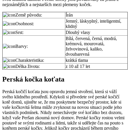
nejznámějších a nejstarších mezi plemeny koček.
Země původu:
Írán
Jemný, láskyplný, inteligentní,
Osobnost:
klidný
Srst:
Dlouhý vlasy
Bílá, červená, černá, modrá,
krémová, mourovatá,
Barvy:
želvovinová, kaliko,
dvoubarevná
Charakteristika:
krátká tlama
Délka života:
z 10 až 17 let
Perská kočka koťata
Perská kočičí koťata jsou opravdu jemná stvoření, která si váží
svého klidného prostředí. Kdykoli si přivedete své perské kočičí
kotě domů, ujistěte se, že mu poskytnete bezpečný prostor, kde si
vaše kočkovitá šelma může zvyknout na novou situaci podle jeho
vlastních podmínek. Nikdy nenechávejte své koťátko bez dozoru,
když vaše Peršan zkoumá nový domov. Perské kočky rostou velmi
poutavě se svými rodinami a lidmi, takže si udělejte čas na pouto s
kotětem perské kočky. Jelikož kočky procházejí během prvního