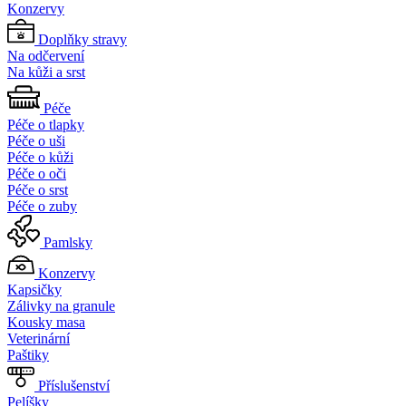
Konzervy
Doplňky stravy
Na odčervení
Na kůži a srst
Péče
Péče o tlapky
Péče o uši
Péče o kůži
Péče o oči
Péče o srst
Péče o zuby
Pamlsky
Konzervy
Kapsičky
Zálivky na granule
Kousky masa
Veterinární
Paštiky
Příslušenství
Pelíšky