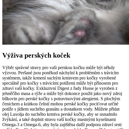
Výživa perských koček
Výběr správné stravy pro vaši perskou kočku může být někdy
výzvou. Peršané jsou poněkud náchylní k problémům s trávicím
systémem, takže krmení suchým krmivem pro kočky vyrobené
speciálně pro kočky s trávicími potížemi může být přínosem pro
zdraví vaší kočky. Exkluzivní Digest z řady Husse je vyroben z
jehněčího masa a rýže a může být dokonce použit jako nový zdroj
bílkovin pro perské kočky s potravinovými alergiemi. S plochým
čenichem a krátkou čelistí mohou perské kočky pociťovat určité
potíže s jídlem suchého granátu a dostatkem vody. Můžete přidat
olej Laxolja do suchého krmiva perské kočky, aby se usnadnilo
žvýkání, a také doplnit stravu vaší kočky mastnými kyselinami
Omega-3 a Omega-6, aby byla zajištěna další podpora zdraví srsti