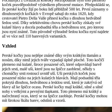
Pocházející z civilizační kolébky Mezopotámie bylo toto plemeno
koček pravděpodobně výsledkem přirozené mutace. Předpokládá se,
že perské kočky žijí po boku lidí přibližně 500 let. První záznamy o
dlouhosrstých kočkách v Evropě sahají do roku 1620, kdy
cestovatel Pietro Della Valle přinesl kočku s dlouhou hedvábně
šedou srstí. Díky selektivnímu chovu perské kočky získaly své
kulaté hlavy a docela podsaditá těla a hedvábnou srst, pro kterou
jsou nyní známé. Tuto původně výhradně šedou kočku nyní najdete
až ve více než 110 barevných variantách.
Vzhled
Perské kočky jsou nejlépe známé díky svým krátkým tlamám a
nosům, díky nimž jejich tváře vypadají úplně ploché. Toto kočičí
plemeno má kulaté, široce posazené oči, které odpovídají barvě
jejich srsti, malé uši, které jsou na špičce zaoblené, někdy s
chomáčky srsti rostoucí uvnitř uší. Uši perských koček jsou
posazené nízko na jejich kulatých hlavách. Mají podsaditá těla
pokrytá dlouhou, hedvábnou a lesklou srstí, která je zakrývá od
hlavy až ke špičce ocasu. Perské kočky mají krátké, silné a silné
nohy s velkými a pevnými tlapkami. Toto plemeno má krátký a
načechraný ocas, který se na špičce zaobluje. Perské kočky mohou
mít širokou škálu barev, odstínů a vzorů.