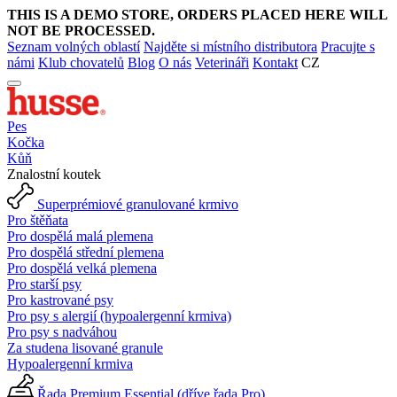
THIS IS A DEMO STORE, ORDERS PLACED HERE WILL
NOT BE PROCESSED.
Seznam volných oblastí
Najděte si místního distributora
Pracujte s
námi
Klub chovatelů
Blog
O nás
Veterináři
Kontakt
CZ
Pes
Kočka
Kůň
Znalostní koutek
Superprémiové granulované krmivo
Pro štěňata
Pro dospělá malá plemena
Pro dospělá střední plemena
Pro dospělá velká plemena
Pro starší psy
Pro kastrované psy
Pro psy s alergií (hypoalergenní krmiva)
Pro psy s nadváhou
Za studena lisované granule
Hypoalergenní krmiva
Řada Premium Essential (dříve řada Pro)