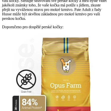
vaší kočky. Sledujte stravování své perské kočky a měli byste vidět
jakékoli známky toho, že vaše kočka má potíže s jídlem, zkuste
přejít na vyváženou stravu pro mokré krmivo. Pate Adult z řady
Husse může být skvělou základnou pro mokré krmivo pro vaši
perskou kočku.
Doporučeno pro dospělé perské kočky: