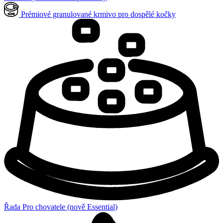
Prémiové granulované krmivo pro dospělé kočky
Řada Pro chovatele (nově Essential)