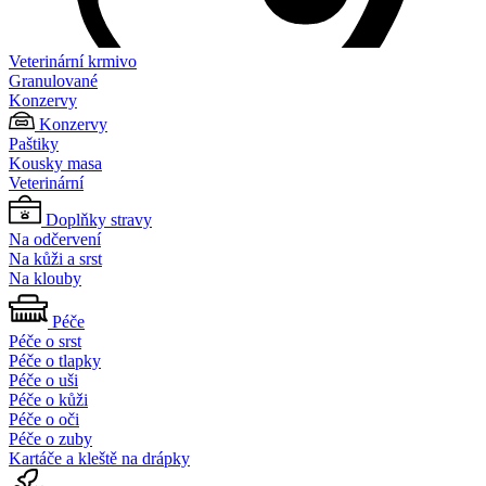
Veterinární krmivo
Granulované
Konzervy
Konzervy
Paštiky
Kousky masa
Veterinární
Doplňky stravy
Na odčervení
Na kůži a srst
Na klouby
Péče
Péče o srst
Péče o tlapky
Péče o uši
Péče o kůži
Péče o oči
Péče o zuby
Kartáče a kleště na drápky