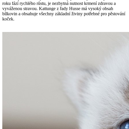
roku fází rychlého růstu, je nezbytná nutnost krmení zdravou a
vyváženou stravou. Kattunge z řady Husse má vysoký obsah
bílkovin a obsahuje všechny základní živiny potřebné pro pěstování
koček.