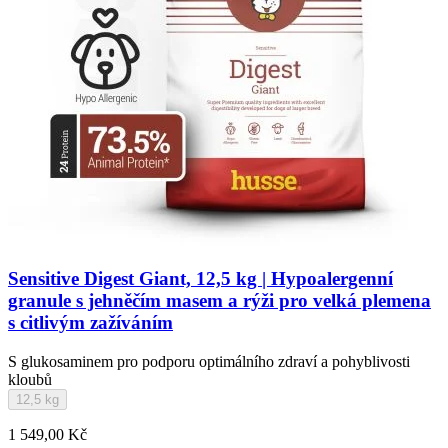
Sensitive Digest Giant, 12,5 kg | Hypoalergenní
granule s jehněčím masem a rýži pro velká plemena
s citlivým zažíváním
S glukosaminem pro podporu optimálního zdraví a pohyblivosti
kloubů
12,5 kg
1 549,00 Kč