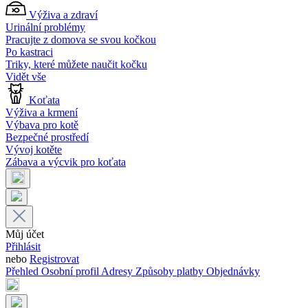
Výživa a zdraví
Urinální problémy
Pracujte z domova se svou kočkou
Po kastraci
Triky, které můžete naučit kočku
Vidět vše
Koťata
Výživa a krmení
Výbava pro kotě
Bezpečné prostředí
Vývoj kotěte
Zábava a výcvik pro koťata
Můj účet
Přihlásit
nebo
Registrovat
Přehled
Osobní profil
Adresy
Způsoby platby
Objednávky