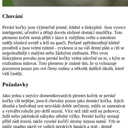
Chování
Perské kočky jsou výjimečně jemné, klidné a láskyplné. Jsou vysoce
inteligentní, učenliví a dělají docela složené domácí mazlíčky. Toto
plemeno koček nemá příliš v lásce k vnějšímu světu a mnohem
raději zůstává uvnitř a leží na gauči. Peršané upřednostňují klidné
prostředí a jsou velmi rutinní - zvyknou si na váš denní plán a cítí se
nejpohodlněji s malými nebo žádnými změnami. Přes svou
láskyplnou povahu jsou perské kočky velmi náročné na to, s kým se
rozhodnou milovat. Toto plemeno je známé tím, že si vyhrazuje
pozornost pouze pro své členy rodiny a několik dalších úkolů, které
vidí častěji.
Požadavky
Jako jedna z nejvíce domestikovaných plemen koček se perské
kočky cítí nejlépe, jsou-li chovány pouze jako domácí kočka. Jejich
dlouhá a hedvábná srst nezvládá dobře nečistoty, může se zamotávat
a vytvářet rohože pro delší sezení. Více než rádi sedí na pohovce,
židli nebo jakémkoli nábytku střední výšky. Perské kočky nemají
příliš rádi lezení, takže vysoké kočičí stromy nejsou nutné. Vrh se
může snadno ukrýt ve vašich perských tlapách a srsti - denně