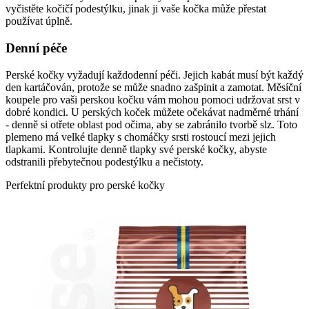
vyčistěte kočičí podestýlku, jinak ji vaše kočka může přestat
používat úplně.
Denní péče
Perské kočky vyžadují každodenní péči. Jejich kabát musí být každý
den kartáčován, protože se může snadno zašpinit a zamotat. Měsíční
koupele pro vaši perskou kočku vám mohou pomoci udržovat srst v
dobré kondici. U perských koček můžete očekávat nadměrné trhání
- denně si otřete oblast pod očima, aby se zabránilo tvorbě slz. Toto
plemeno má velké tlapky s chomáčky srsti rostoucí mezi jejich
tlapkami. Kontrolujte denně tlapky své perské kočky, abyste
odstranili přebytečnou podestýlku a nečistoty.
Perfektní produkty pro perské kočky