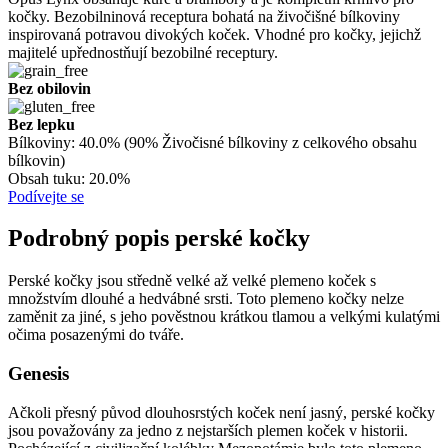
kočky. Bezobilninová receptura bohatá na živočišné bílkoviny
inspirovaná potravou divokých koček. Vhodné pro kočky, jejichž
majitelé upřednostňují bezobilné receptury.
Bez obilovin
Bez lepku
Bílkoviny:
40.0% (90% Živočisné bílkoviny z celkového obsahu
bílkovin)
Obsah tuku:
20.0%
Podívejte se
Podrobný popis perské kočky
Perské kočky jsou středně velké až velké plemeno koček s
množstvím dlouhé a hedvábné srsti. Toto plemeno kočky nelze
zaměnit za jiné, s jeho pověstnou krátkou tlamou a velkými kulatými
očima posazenými do tváře.
Genesis
Ačkoli přesný původ dlouhosrstých koček není jasný, perské kočky
jsou považovány za jedno z nejstarších plemen koček v historii.