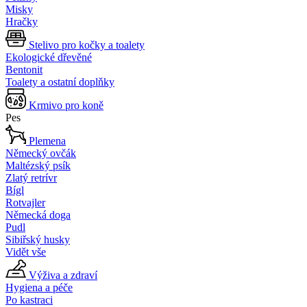
Misky
Hračky
Stelivo pro kočky a toalety
Ekologické dřevěné
Bentonit
Toalety a ostatní doplňky
Krmivo pro koně
Pes
Plemena
Německý ovčák
Maltézský psík
Zlatý retrívr
Bígl
Rotvajler
Německá doga
Pudl
Sibiřský husky
Vidět vše
Výživa a zdraví
Hygiena a péče
Po kastraci