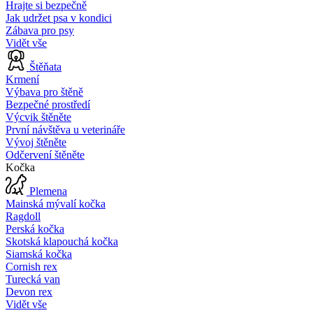
Hrajte si bezpečně
Jak udržet psa v kondici
Zábava pro psy
Vidět vše
Štěňata
Krmení
Výbava pro štěně
Bezpečné prostředí
Výcvik štěněte
První návštěva u veterináře
Vývoj štěněte
Odčervení štěněte
Kočka
Plemena
Mainská mývalí kočka
Ragdoll
Perská kočka
Skotská klapouchá kočka
Siamská kočka
Cornish rex
Turecká van
Devon rex
Vidět vše