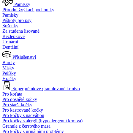
Pamlsky
Přírodní žvýkací pochoutky
Pamlsky
Piškoty pro psy
Sušenky
Za studena lisované
Bezlepkové
Urinární
Dentální
Příslušenství
Barely
Misky
Pelíšky
Hračky
Superprémiové granulované krmivo
Pro koťata
Pro dospělé kočky
Pro starší kočky
Pro kastrované kočky
Pro kočky s nadváhou
Pro kočky s alergií (hypoalergenní krmiva)
Granule z čerstvého masa
Pro kočky s urinálními problémy