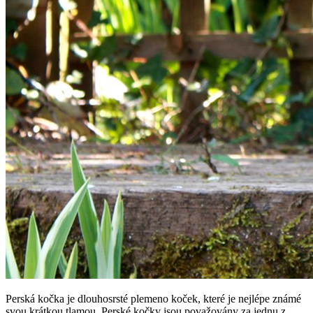
Perská kočka je dlouhosrsté plemeno koček, které je nejlépe známé
svou krátkou tlamou. Perské kočky jsou považovány za jednu z