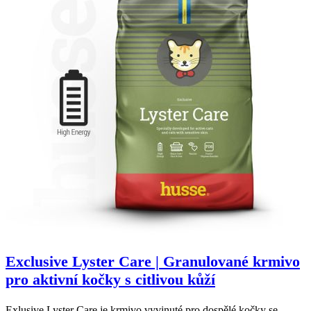
Exclusive Lyster Care | Granulované krmivo
pro aktivní kočky s citlivou kůží
Exlusive Lyster Care je krmivo vyvinuté pro dospělé kočky se