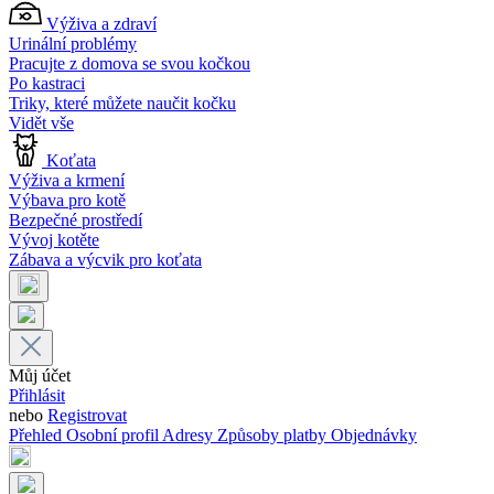
Výživa a zdraví
Urinální problémy
Pracujte z domova se svou kočkou
Po kastraci
Triky, které můžete naučit kočku
Vidět vše
Koťata
Výživa a krmení
Výbava pro kotě
Bezpečné prostředí
Vývoj kotěte
Zábava a výcvik pro koťata
Můj účet
Přihlásit
nebo
Registrovat
Přehled
Osobní profil
Adresy
Způsoby platby
Objednávky