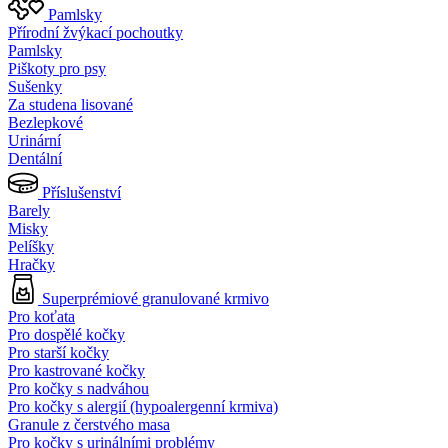
Pamlsky
Přírodní žvýkací pochoutky
Pamlsky
Piškoty pro psy
Sušenky
Za studena lisované
Bezlepkové
Urinární
Dentální
Příslušenství
Barely
Misky
Pelíšky
Hračky
Superprémiové granulované krmivo
Pro koťata
Pro dospělé kočky
Pro starší kočky
Pro kastrované kočky
Pro kočky s nadváhou
Pro kočky s alergií (hypoalergenní krmiva)
Granule z čerstvého masa
Pro kočky s urinálními problémy