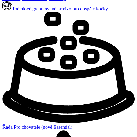
Prémiové granulované krmivo pro dospělé kočky
Řada Pro chovatele (nově Essential)