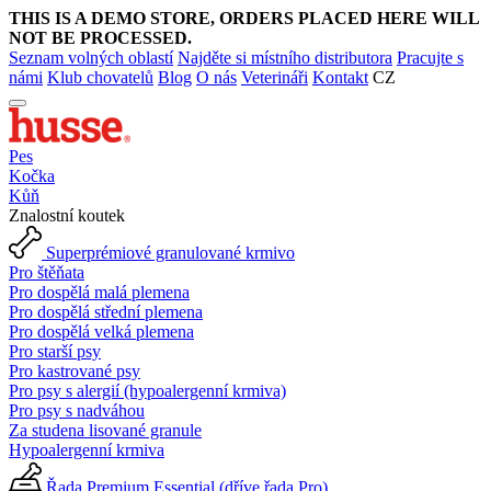
THIS IS A DEMO STORE, ORDERS PLACED HERE WILL
NOT BE PROCESSED.
Seznam volných oblastí
Najděte si místního distributora
Pracujte s
námi
Klub chovatelů
Blog
O nás
Veterináři
Kontakt
CZ
Pes
Kočka
Kůň
Znalostní koutek
Superprémiové granulované krmivo
Pro štěňata
Pro dospělá malá plemena
Pro dospělá střední plemena
Pro dospělá velká plemena
Pro starší psy
Pro kastrované psy
Pro psy s alergií (hypoalergenní krmiva)
Pro psy s nadváhou
Za studena lisované granule
Hypoalergenní krmiva
Řada Premium Essential (dříve řada Pro)