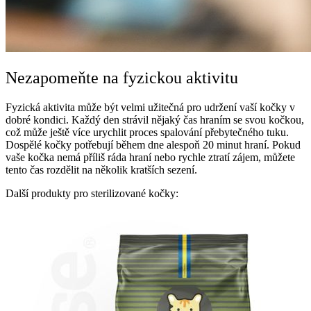
Nezapomeňte na fyzickou aktivitu
Fyzická aktivita může být velmi užitečná pro udržení vaší kočky v
dobré kondici. Každý den strávil nějaký čas hraním se svou kočkou,
což může ještě více urychlit proces spalování přebytečného tuku.
Dospělé kočky potřebují během dne alespoň 20 minut hraní. Pokud
vaše kočka nemá příliš ráda hraní nebo rychle ztratí zájem, můžete
tento čas rozdělit na několik kratších sezení.
Další produkty pro sterilizované kočky: