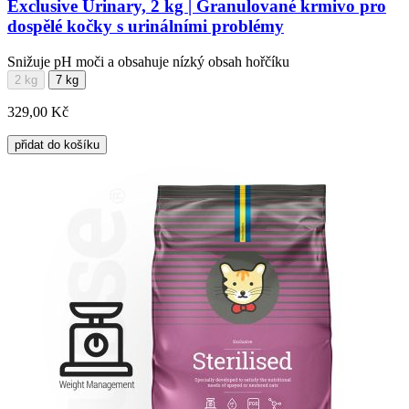
Exclusive Urinary, 2 kg | Granulované krmivo pro
dospělé kočky s urinálními problémy
Snižuje pH moči a obsahuje nízký obsah hořčíku
2 kg
7 kg
329,00 Kč
přidat do košíku