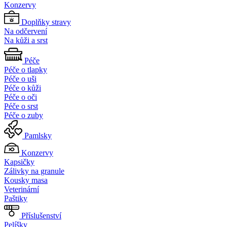
Konzervy
Doplňky stravy
Na odčervení
Na kůži a srst
Péče
Péče o tlapky
Péče o uši
Péče o kůži
Péče o oči
Péče o srst
Péče o zuby
Pamlsky
Konzervy
Kapsičky
Zálivky na granule
Kousky masa
Veterinární
Paštiky
Příslušenství
Pelíšky