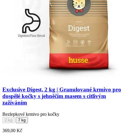
Exclusive Digest, 2 kg | Granulované krmivo pro
dospělé kočky s jehněčím masem s citlivým
zažíváním
Bezlepkové krmivo pro kočky
2 kg
7 kg
369,00 Kč