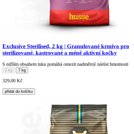
Exclusive Sterilised, 2 kg | Granulované krmivo pro
sterilizované, kastrované a méně aktivní kočky
S nižším obsahem tuku pomáhá omezit nadměrný nárůst hmotnosti
2 kg
7 kg
329,00 Kč
přidat do košíku