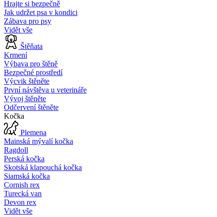
Hrajte si bezpečně
Jak udržet psa v kondici
Zábava pro psy
Vidět vše
Štěňata
Krmení
Výbava pro štěně
Bezpečné prostředí
Výcvik štěněte
První návštěva u veterináře
Vývoj štěněte
Odčervení štěněte
Kočka
Plemena
Mainská mývalí kočka
Ragdoll
Perská kočka
Skotská klapouchá kočka
Siamská kočka
Cornish rex
Turecká van
Devon rex
Vidět vše