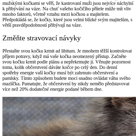
mužskými kočkami se věří, že kastrovaní muži jsou nejvíce náchylní
k přibývání na váze. Na chuť vašeho kočičího přítele může mít vliv
mnoho faktorů, včetně vztahu mezi kočkou a majitelem.
Předpokládá se, že kočky, které jsou velmi blízké svým majitelům, s
větší pravděpodobností přibývají na váze.
Změňte stravovací návyky
Přestaňte svou kočku krmit ad libitum. Je mnohem těžší kontrolovat
příjem potravy, když má vaše kočka neomezený přístup. Začněte
svou kočku krmit podle plánu a nepřekrmujte ji. Věnujte pozornost
tomu, kolik občerstvení dáváte kočce po celý den. Do denní
spotřeby energie vaší kočky musí být zahrnuto občerstvení a
pamlsky. Tímto způsobem budete moci snadno ovládat váhu svého
mazlíčka. Pamatujte, že občerstvení by nikdy nemělo představovat
více než 20% dodatečné energie podané během dne.