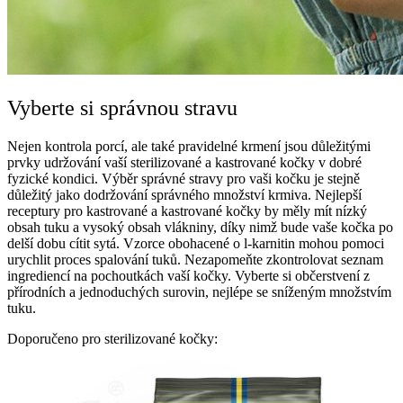
Vyberte si správnou stravu
Nejen kontrola porcí, ale také pravidelné krmení jsou důležitými
prvky udržování vaší sterilizované a kastrované kočky v dobré
fyzické kondici. Výběr správné stravy pro vaši kočku je stejně
důležitý jako dodržování správného množství krmiva. Nejlepší
receptury pro kastrované a kastrované kočky by měly mít nízký
obsah tuku a vysoký obsah vlákniny, díky nimž bude vaše kočka po
delší dobu cítit sytá. Vzorce obohacené o l-karnitin mohou pomoci
urychlit proces spalování tuků. Nezapomeňte zkontrolovat seznam
ingrediencí na pochoutkách vaší kočky. Vyberte si občerstvení z
přírodních a jednoduchých surovin, nejlépe se sníženým množstvím
tuku.
Doporučeno pro sterilizované kočky: