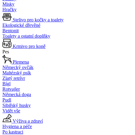
Misky
Hračky
Stelivo pro kočky a toalety
Ekologické dřevěné
Bentonit
Toalety a ostatní doplňky
Krmivo pro koně
Pes
Plemena
Německý ovčák
Maltézský psík
Zlatý retrívr
Bígl
Rotvajler
Německá doga
Pudl
Sibiřský husky
Vidět vše
Výživa a zdraví
Hygiena a péče
Po kastraci