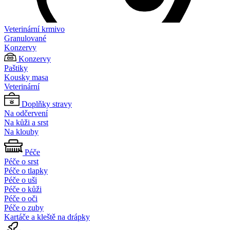
Veterinární krmivo
Granulované
Konzervy
Konzervy
Paštiky
Kousky masa
Veterinární
Doplňky stravy
Na odčervení
Na kůži a srst
Na klouby
Péče
Péče o srst
Péče o tlapky
Péče o uši
Péče o kůži
Péče o oči
Péče o zuby
Kartáče a kleště na drápky