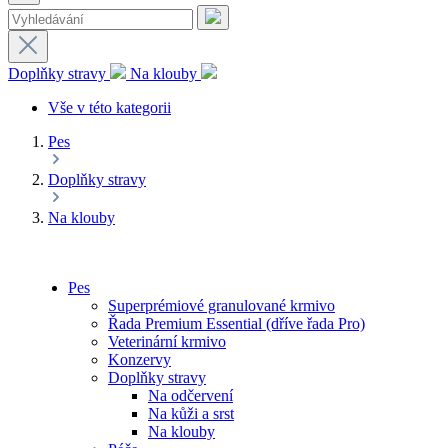
Doplňky stravy
Na klouby
Vše v této kategorii
Pes
Doplňky stravy
Na klouby
Pes
Superprémiové granulované krmivo
Řada Premium Essential (dříve řada Pro)
Veterinární krmivo
Konzervy
Doplňky stravy
Na odčervení
Na kůži a srst
Na klouby