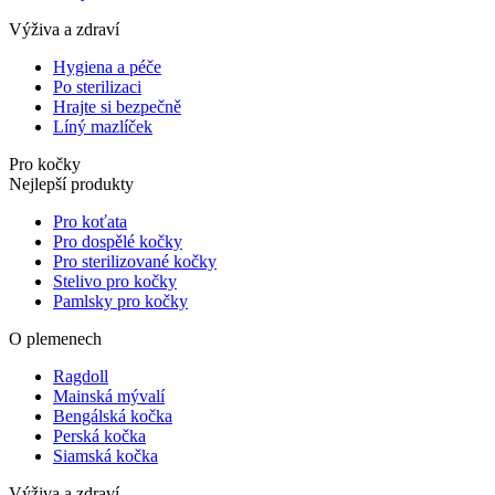
Výživa a zdraví
Hygiena a péče
Po sterilizaci
Hrajte si bezpečně
Líný mazlíček
Pro kočky
Nejlepší produkty
Pro koťata
Pro dospělé kočky
Pro sterilizované kočky
Stelivo pro kočky
Pamlsky pro kočky
O plemenech
Ragdoll
Mainská mývalí
Bengálská kočka
Perská kočka
Siamská kočka
Výživa a zdraví