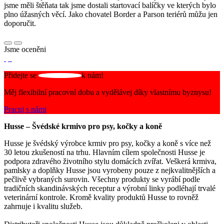
jsme měli štěňata tak jsme dostali startovací balíčky ve kterých bylo
plno úžasných věcí. Jako chovatel Border a Parson teriérů můžu jen
doporučit.
Jsme oceněni
Přidejte se
k nám!
Měj flexibilní pracovní dobu a vydělávej díky vlastnímu byznysu!
Pracuj s námi
Husse – Švédské krmivo pro psy, kočky a koně
Husse je švédský výrobce krmiv pro psy, kočky a koně s více než
30 letou zkušeností na trhu. Hlavním cílem společnosti Husse je
podpora zdravého životního stylu domácích zvířat. Veškerá krmiva,
pamlsky a doplňky Husse jsou vyrobeny pouze z nejkvalitnějších a
pečlivě vybraných surovin. Všechny produkty se vyrábí podle
tradičních skandinávských receptur a výrobní linky podléhají trvalé
veterinární kontrole. Kromě kvality produktů Husse to rovněž
zahrnuje i kvalitu služeb.