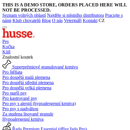
THIS IS A DEMO STORE, ORDERS PLACED HERE WILL
NOT BE PROCESSED.
Seznam volných oblastí
Najděte si místního distributora
Pracujte s
námi
Klub chovatelů
Blog
O nás
Veterináři
Kontakt
CZ
Pes
Kočka
Kůň
Znalostní koutek
Superprémiové granulované krmivo
Pro štěňata
Pro dospělá malá plemena
Pro dospělá střední plemena
Pro dospělá velká plemena
Pro starší psy
Pro kastrované psy
Pro psy s alergií (hypoalergenní krmiva)
Pro psy s nadváhou
Za studena lisované granule
Hypoalergenní krmiva
Řada Premium Essential (dříve řada Pro)