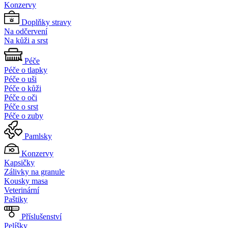
Konzervy
Doplňky stravy
Na odčervení
Na kůži a srst
Péče
Péče o tlapky
Péče o uši
Péče o kůži
Péče o oči
Péče o srst
Péče o zuby
Pamlsky
Konzervy
Kapsičky
Zálivky na granule
Kousky masa
Veterinární
Paštiky
Příslušenství
Pelíšky