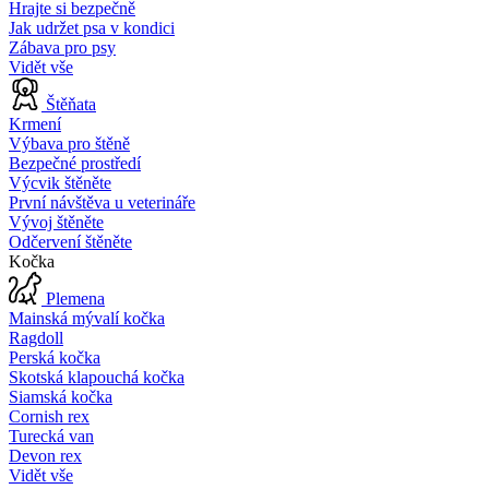
Hrajte si bezpečně
Jak udržet psa v kondici
Zábava pro psy
Vidět vše
Štěňata
Krmení
Výbava pro štěně
Bezpečné prostředí
Výcvik štěněte
První návštěva u veterináře
Vývoj štěněte
Odčervení štěněte
Kočka
Plemena
Mainská mývalí kočka
Ragdoll
Perská kočka
Skotská klapouchá kočka
Siamská kočka
Cornish rex
Turecká van
Devon rex
Vidět vše