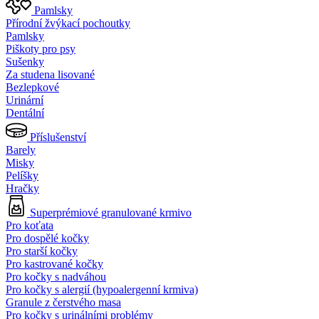
Pamlsky
Přírodní žvýkací pochoutky
Pamlsky
Piškoty pro psy
Sušenky
Za studena lisované
Bezlepkové
Urinární
Dentální
Příslušenství
Barely
Misky
Pelíšky
Hračky
Superprémiové granulované krmivo
Pro koťata
Pro dospělé kočky
Pro starší kočky
Pro kastrované kočky
Pro kočky s nadváhou
Pro kočky s alergií (hypoalergenní krmiva)
Granule z čerstvého masa
Pro kočky s urinálními problémy