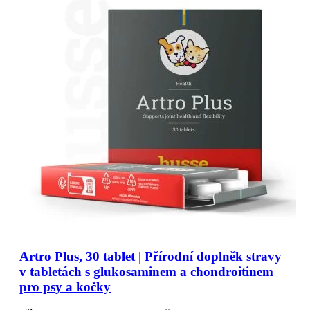
Artro Plus, 30 tablet | Přírodní doplněk stravy
v tabletách s glukosaminem a chondroitinem
pro psy a kočky