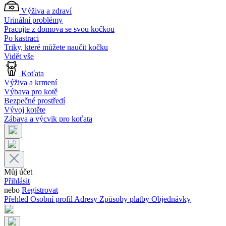
Výživa a zdraví
Urinální problémy
Pracujte z domova se svou kočkou
Po kastraci
Triky, které můžete naučit kočku
Vidět vše
Koťata
Výživa a krmení
Výbava pro kotě
Bezpečné prostředí
Vývoj kotěte
Zábava a výcvik pro koťata
Můj účet
Přihlásit
nebo
Registrovat
Přehled
Osobní profil
Adresy
Způsoby platby
Objednávky