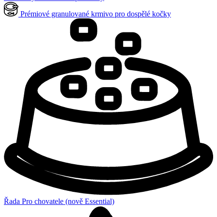
Prémiové granulované krmivo pro dospělé kočky
Řada Pro chovatele (nově Essential)