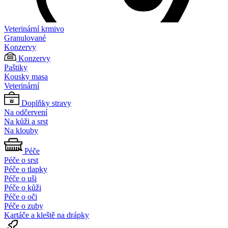
Veterinární krmivo
Granulované
Konzervy
Konzervy
Paštiky
Kousky masa
Veterinární
Doplňky stravy
Na odčervení
Na kůži a srst
Na klouby
Péče
Péče o srst
Péče o tlapky
Péče o uši
Péče o kůži
Péče o oči
Péče o zuby
Kartáče a kleště na drápky