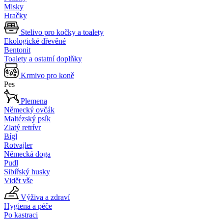
Misky
Hračky
Stelivo pro kočky a toalety
Ekologické dřevěné
Bentonit
Toalety a ostatní doplňky
Krmivo pro koně
Pes
Plemena
Německý ovčák
Maltézský psík
Zlatý retrívr
Bígl
Rotvajler
Německá doga
Pudl
Sibiřský husky
Vidět vše
Výživa a zdraví
Hygiena a péče
Po kastraci