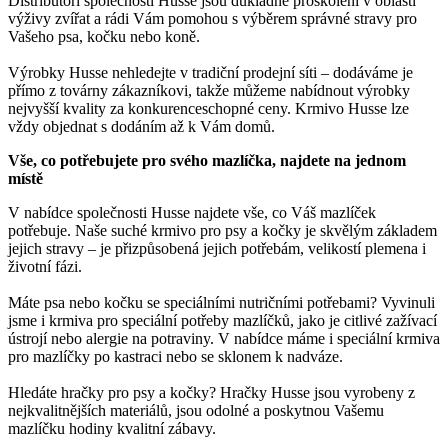
Distributoři společnosti Husse jsou důkladně proškoleni v oblasti
výživy zvířat a rádi Vám pomohou s výběrem správné stravy pro
Vašeho psa, kočku nebo koně.
Výrobky Husse nehledejte v tradiční prodejní síti – dodáváme je
přímo z továrny zákazníkovi, takže můžeme nabídnout výrobky
nejvyšší kvality za konkurenceschopné ceny. Krmivo Husse lze
vždy objednat s dodáním až k Vám domů.
Vše, co potřebujete pro svého mazlíčka, najdete na jednom
místě
V nabídce společnosti Husse najdete vše, co Váš mazlíček
potřebuje. Naše suché krmivo pro psy a kočky je skvělým základem
jejich stravy – je přizpůsobená jejich potřebám, velikostí plemena i
životní fázi.
Máte psa nebo kočku se speciálními nutričními potřebami? Vyvinuli
jsme i krmiva pro speciální potřeby mazlíčků, jako je citlivé zažívací
ústrojí nebo alergie na potraviny. V nabídce máme i speciální krmiva
pro mazlíčky po kastraci nebo se sklonem k nadváze.
Hledáte hračky pro psy a kočky? Hračky Husse jsou vyrobeny z
nejkvalitnějších materiálů, jsou odolné a poskytnou Vašemu
mazlíčku hodiny kvalitní zábavy.