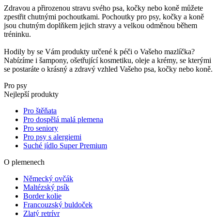
Zdravou a přirozenou stravu svého psa, kočky nebo koně můžete
zpestřit chutnými pochoutkami. Pochoutky pro psy, kočky a koně
jsou chutným doplňkem jejich stravy a velkou odměnou během
tréninku.
Hodily by se Vám produkty určené k péči o Vašeho mazlíčka?
Nabízíme i šampony, ošetřující kosmetiku, oleje a krémy, se kterými
se postaráte o krásný a zdravý vzhled Vašeho psa, kočky nebo koně.
Pro psy
Nejlepší produkty
Pro štěňata
Pro dospělá malá plemena
Pro seniory
Pro psy s alergiemi
Suché jídlo Super Premium
O plemenech
Německý ovčák
Maltézský psík
Border kolie
Francouzský buldoček
Zlatý retrívr