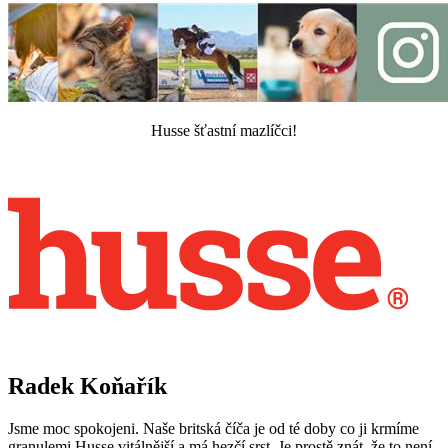
Husse šťastní mazlíčci!
Radek Koňařík
Jsme moc spokojeni. Naše britská číča je od té doby co ji krmíme
granulemi Husse vitálnější a má hezčí srst. Je prostě znát, že to není