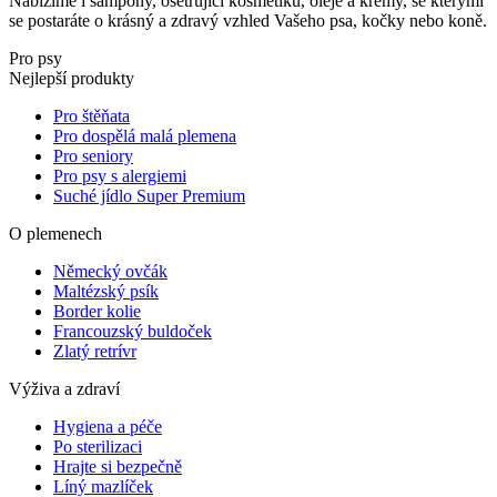
Nabízíme i šampony, ošetřující kosmetiku, oleje a krémy, se kterými
se postaráte o krásný a zdravý vzhled Vašeho psa, kočky nebo koně.
Pro psy
Nejlepší produkty
Pro štěňata
Pro dospělá malá plemena
Pro seniory
Pro psy s alergiemi
Suché jídlo Super Premium
O plemenech
Německý ovčák
Maltézský psík
Border kolie
Francouzský buldoček
Zlatý retrívr
Výživa a zdraví
Hygiena a péče
Po sterilizaci
Hrajte si bezpečně
Líný mazlíček