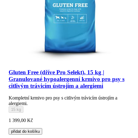
Gluten Free (dříve Pro Selekt), 15 kg |
Granulované hypoalergenní krmivo pro psy s
citlivým trávicím ústrojím a alergiemi
Kompletní krmivo pro psy s citlivým trávicím ústrojím a
alergiemi.
15 kg
1 399,00 Kč
přidat do košíku