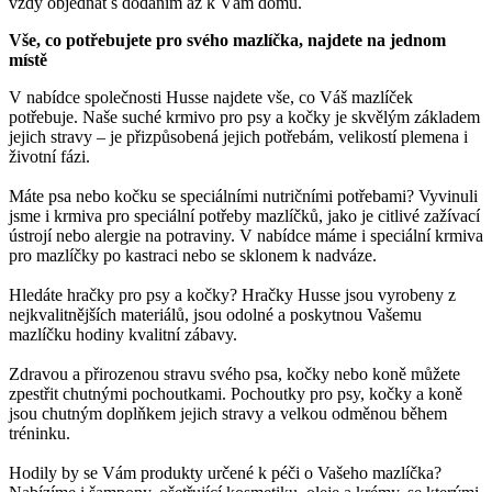
vždy objednat s dodáním až k Vám domů.
Vše, co potřebujete pro svého mazlíčka, najdete na jednom
místě
V nabídce společnosti Husse najdete vše, co Váš mazlíček
potřebuje. Naše suché krmivo pro psy a kočky je skvělým základem
jejich stravy – je přizpůsobená jejich potřebám, velikostí plemena i
životní fázi.
Máte psa nebo kočku se speciálními nutričními potřebami? Vyvinuli
jsme i krmiva pro speciální potřeby mazlíčků, jako je citlivé zažívací
ústrojí nebo alergie na potraviny. V nabídce máme i speciální krmiva
pro mazlíčky po kastraci nebo se sklonem k nadváze.
Hledáte hračky pro psy a kočky? Hračky Husse jsou vyrobeny z
nejkvalitnějších materiálů, jsou odolné a poskytnou Vašemu
mazlíčku hodiny kvalitní zábavy.
Zdravou a přirozenou stravu svého psa, kočky nebo koně můžete
zpestřit chutnými pochoutkami. Pochoutky pro psy, kočky a koně
jsou chutným doplňkem jejich stravy a velkou odměnou během
tréninku.
Hodily by se Vám produkty určené k péči o Vašeho mazlíčka?