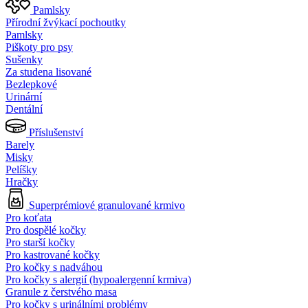
Pamlsky
Přírodní žvýkací pochoutky
Pamlsky
Piškoty pro psy
Sušenky
Za studena lisované
Bezlepkové
Urinární
Dentální
Příslušenství
Barely
Misky
Pelíšky
Hračky
Superprémiové granulované krmivo
Pro koťata
Pro dospělé kočky
Pro starší kočky
Pro kastrované kočky
Pro kočky s nadváhou
Pro kočky s alergií (hypoalergenní krmiva)
Granule z čerstvého masa
Pro kočky s urinálními problémy