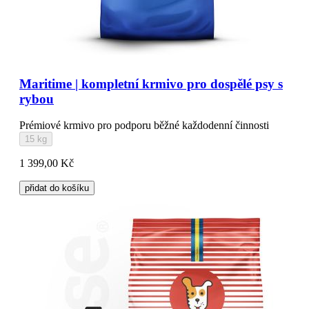
Maritime | kompletní krmivo pro dospělé psy s
rybou
Prémiové krmivo pro podporu běžné každodenní činnosti
15 kg
1 399,00 Kč
přidat do košíku