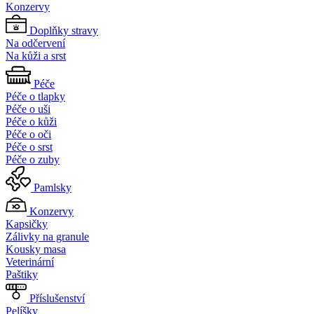
Konzervy
Doplňky stravy
Na odčervení
Na kůži a srst
Péče
Péče o tlapky
Péče o uši
Péče o kůži
Péče o oči
Péče o srst
Péče o zuby
Pamlsky
Konzervy
Kapsičky
Zálivky na granule
Kousky masa
Veterinární
Paštiky
Příslušenství
Pelíšky