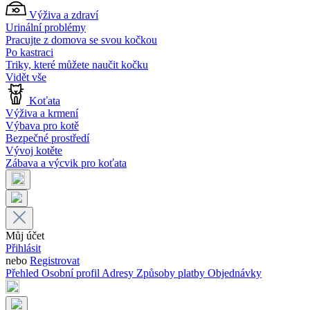
Výživa a zdraví
Urinální problémy
Pracujte z domova se svou kočkou
Po kastraci
Triky, které můžete naučit kočku
Vidět vše
Koťata
Výživa a krmení
Výbava pro kotě
Bezpečné prostředí
Vývoj kotěte
Zábava a výcvik pro koťata
Můj účet
Přihlásit
nebo
Registrovat
Přehled
Osobní profil
Adresy
Způsoby platby
Objednávky