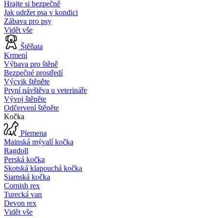
Hrajte si bezpečně
Jak udržet psa v kondici
Zábava pro psy
Vidět vše
Štěňata
Krmení
Výbava pro štěně
Bezpečné prostředí
Výcvik štěněte
První návštěva u veterináře
Vývoj štěněte
Odčervení štěněte
Kočka
Plemena
Mainská mývalí kočka
Ragdoll
Perská kočka
Skotská klapouchá kočka
Siamská kočka
Cornish rex
Turecká van
Devon rex
Vidět vše