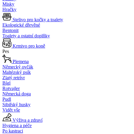
Misky
Hračky
Stelivo pro kočky a toalety
Ekologické dřevěné
Bentonit
Toalety a ostatní doplňky
Krmivo pro koně
Pes
Plemena
Německý ovčák
Maltézský psík
Zlatý retrívr
Bígl
Rotvajler
Německá doga
Pudl
Sibiřský husky
Vidět vše
Výživa a zdraví
Hygiena a péče
Po kastraci