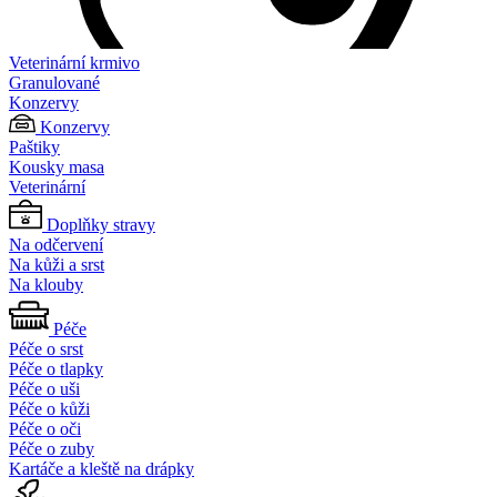
Veterinární krmivo
Granulované
Konzervy
Konzervy
Paštiky
Kousky masa
Veterinární
Doplňky stravy
Na odčervení
Na kůži a srst
Na klouby
Péče
Péče o srst
Péče o tlapky
Péče o uši
Péče o kůži
Péče o oči
Péče o zuby
Kartáče a kleště na drápky