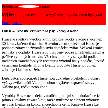
Přidejte se
k nám!
Měj flexibilní pracovní dobu a vydělávej díky vlastnímu byznysu!
Pracuj s námi
Husse – Švédské krmivo pro psy, kočky a koně
Husse je švédský výrobce krmiv pro psy, kočky a koně s více než
30 letou zkušeností na trhu. Hlavním cílem společnosti Husse je
podpora zdravého životního stylu domácích zvířat. Veškerá krmiva,
pamlsky a doplňky Husse jsou vyrobeny pouze z nejkvalitnějších a
pečlivě vybraných surovin. Všechny produkty se vyrábí podle
tradičních skandinávských receptur a výrobní linky podléhají trvalé
veterinární kontrole. Kromě kvality produktů Husse to rovněž
zahrnuje i kvalitu služeb.
Distributoři společnosti Husse jsou důkladně proškoleni v oblasti
výživy zvířat a rádi Vám pomohou s výběrem správné stravy pro
Vašeho psa, kočku nebo koně.
Výrobky Husse nehledejte v tradiční prodejní síti – dodáváme je
přímo z továrny zákazníkovi, takže můžeme nabídnout výrobky
nejvyšší kvality za konkurenceschopné ceny. Krmivo Husse lze