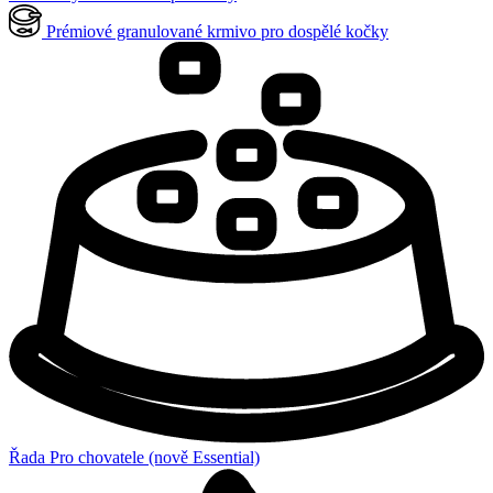
Prémiové granulované krmivo pro dospělé kočky
Řada Pro chovatele (nově Essential)