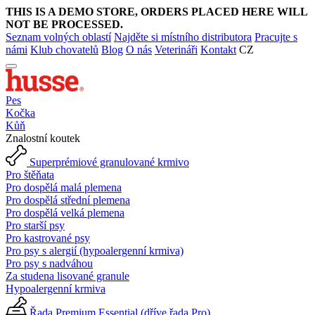
THIS IS A DEMO STORE, ORDERS PLACED HERE WILL
NOT BE PROCESSED.
Seznam volných oblastí
Najděte si místního distributora
Pracujte s
námi
Klub chovatelů
Blog
O nás
Veterináři
Kontakt
CZ
Pes
Kočka
Kůň
Znalostní koutek
Superprémiové granulované krmivo
Pro štěňata
Pro dospělá malá plemena
Pro dospělá střední plemena
Pro dospělá velká plemena
Pro starší psy
Pro kastrované psy
Pro psy s alergií (hypoalergenní krmiva)
Pro psy s nadváhou
Za studena lisované granule
Hypoalergenní krmiva
Řada Premium Essential (dříve řada Pro)