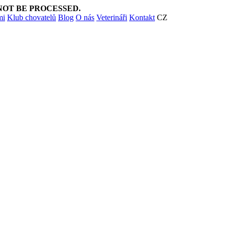
NOT BE PROCESSED.
mi
Klub chovatelů
Blog
O nás
Veterináři
Kontakt
CZ