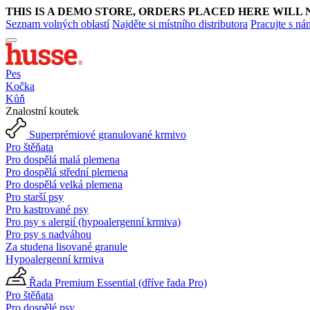
THIS IS A DEMO STORE, ORDERS PLACED HERE WILL 
Seznam volných oblastí
Najděte si místního distributora
Pracujte s ná
Pes
Kočka
Kůň
Znalostní koutek
Superprémiové granulované krmivo
Pro štěňata
Pro dospělá malá plemena
Pro dospělá střední plemena
Pro dospělá velká plemena
Pro starší psy
Pro kastrované psy
Pro psy s alergií (hypoalergenní krmiva)
Pro psy s nadváhou
Za studena lisované granule
Hypoalergenní krmiva
Řada Premium Essential (dříve řada Pro)
Pro štěňata
Pro dospělé psy