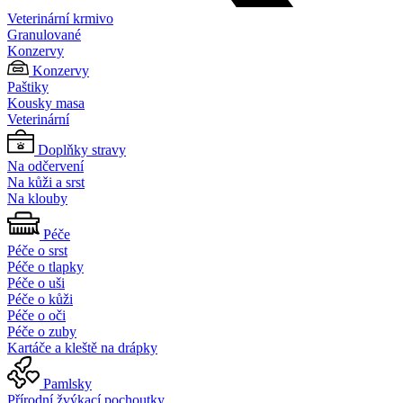
Veterinární krmivo
Granulované
Konzervy
Konzervy
Paštiky
Kousky masa
Veterinární
Doplňky stravy
Na odčervení
Na kůži a srst
Na klouby
Péče
Péče o srst
Péče o tlapky
Péče o uši
Péče o kůži
Péče o oči
Péče o zuby
Kartáče a kleště na drápky
Pamlsky
Přírodní žvýkací pochoutky