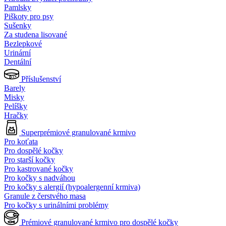
Pamlsky
Piškoty pro psy
Sušenky
Za studena lisované
Bezlepkové
Urinární
Dentální
Příslušenství
Barely
Misky
Pelíšky
Hračky
Superprémiové granulované krmivo
Pro koťata
Pro dospělé kočky
Pro starší kočky
Pro kastrované kočky
Pro kočky s nadváhou
Pro kočky s alergií (hypoalergenní krmiva)
Granule z čerstvého masa
Pro kočky s urinálními problémy
Prémiové granulované krmivo pro dospělé kočky