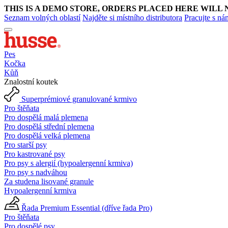
THIS IS A DEMO STORE, ORDERS PLACED HERE WILL 
Seznam volných oblastí
Najděte si místního distributora
Pracujte s ná
Pes
Kočka
Kůň
Znalostní koutek
Superprémiové granulované krmivo
Pro štěňata
Pro dospělá malá plemena
Pro dospělá střední plemena
Pro dospělá velká plemena
Pro starší psy
Pro kastrované psy
Pro psy s alergií (hypoalergenní krmiva)
Pro psy s nadváhou
Za studena lisované granule
Hypoalergenní krmiva
Řada Premium Essential (dříve řada Pro)
Pro štěňata
Pro dospělé psy