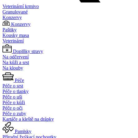
Veterinární krmivo
Granulované
Konzervy
Konzervy
Paštiky
Kousky masa
Veterinární
Doplňky stravy
Na odčervení
Na kůži a srst
Na klouby
Péče
Péče o srst
Péče o tlapky
Péče o uši
Péče o kůži
Péče o oči
Péče o zuby
Kartáče a kleště na drápky
Pamlsky
Přírodní žvýkací pochoutky