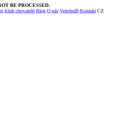
NOT BE PROCESSED.
mi
Klub chovatelů
Blog
O nás
Veterináři
Kontakt
CZ