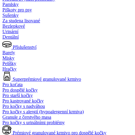
Pamlsky
Piškoty pro psy
Sušenky
Za studena lisované
Bezlepkové
Urinární
Dentální
Příslušenství
Barely
Misky
Pelíšky
Hračky
Superprémiové granulované krmivo
Pro koťata
Pro dospělé kočky
Pro starší kočky
Pro kastrované kočky
Pro kočky s nadváhou
Pro kočky s alergií (hypoalergenní krmiva)
Granule z čerstvého masa
Pro kočky s urinálními problémy
Prémiové granulované krmivo pro dospělé kočky