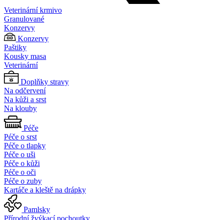
Veterinární krmivo
Granulované
Konzervy
Konzervy
Paštiky
Kousky masa
Veterinární
Doplňky stravy
Na odčervení
Na kůži a srst
Na klouby
Péče
Péče o srst
Péče o tlapky
Péče o uši
Péče o kůži
Péče o oči
Péče o zuby
Kartáče a kleště na drápky
Pamlsky
Přírodní žvýkací pochoutky