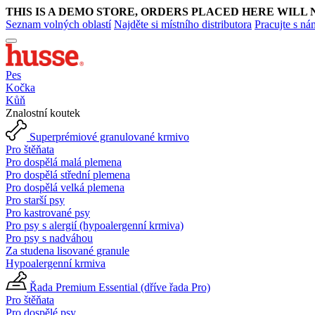
THIS IS A DEMO STORE, ORDERS PLACED HERE WILL 
Seznam volných oblastí
Najděte si místního distributora
Pracujte s ná
Pes
Kočka
Kůň
Znalostní koutek
Superprémiové granulované krmivo
Pro štěňata
Pro dospělá malá plemena
Pro dospělá střední plemena
Pro dospělá velká plemena
Pro starší psy
Pro kastrované psy
Pro psy s alergií (hypoalergenní krmiva)
Pro psy s nadváhou
Za studena lisované granule
Hypoalergenní krmiva
Řada Premium Essential (dříve řada Pro)
Pro štěňata
Pro dospělé psy