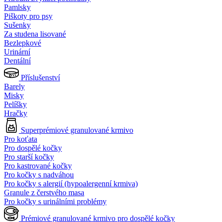
Pamlsky
Piškoty pro psy
Sušenky
Za studena lisované
Bezlepkové
Urinární
Dentální
Příslušenství
Barely
Misky
Pelíšky
Hračky
Superprémiové granulované krmivo
Pro koťata
Pro dospělé kočky
Pro starší kočky
Pro kastrované kočky
Pro kočky s nadváhou
Pro kočky s alergií (hypoalergenní krmiva)
Granule z čerstvého masa
Pro kočky s urinálními problémy
Prémiové granulované krmivo pro dospělé kočky