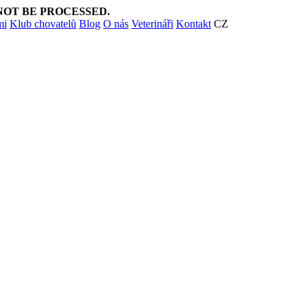
NOT BE PROCESSED.
mi
Klub chovatelů
Blog
O nás
Veterináři
Kontakt
CZ