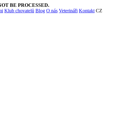
NOT BE PROCESSED.
mi
Klub chovatelů
Blog
O nás
Veterináři
Kontakt
CZ