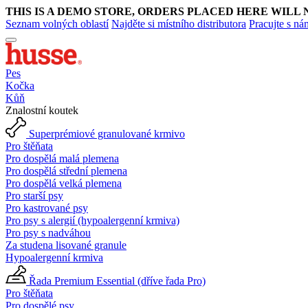
THIS IS A DEMO STORE, ORDERS PLACED HERE WILL 
Seznam volných oblastí
Najděte si místního distributora
Pracujte s ná
Pes
Kočka
Kůň
Znalostní koutek
Superprémiové granulované krmivo
Pro štěňata
Pro dospělá malá plemena
Pro dospělá střední plemena
Pro dospělá velká plemena
Pro starší psy
Pro kastrované psy
Pro psy s alergií (hypoalergenní krmiva)
Pro psy s nadváhou
Za studena lisované granule
Hypoalergenní krmiva
Řada Premium Essential (dříve řada Pro)
Pro štěňata
Pro dospělé psy