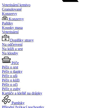
Veterinární krmivo
Granulované
Konzervy
Konzervy
Paštiky
Kousky masa
Veterinární
Doplňky stravy
Na odčervení
Na kůži a srst
Na klouby
Péče
Péče o srst
Péče o tlapky
Péče o uši
Péče o kůži
Péče o oči
Péče o zuby
Kartáče a kleště na drápky
Pamlsky
Přírodní žvýkací pochoutky