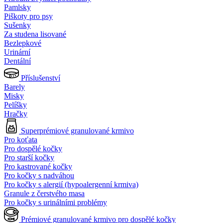
Pamlsky
Piškoty pro psy
Sušenky
Za studena lisované
Bezlepkové
Urinární
Dentální
Příslušenství
Barely
Misky
Pelíšky
Hračky
Superprémiové granulované krmivo
Pro koťata
Pro dospělé kočky
Pro starší kočky
Pro kastrované kočky
Pro kočky s nadváhou
Pro kočky s alergií (hypoalergenní krmiva)
Granule z čerstvého masa
Pro kočky s urinálními problémy
Prémiové granulované krmivo pro dospělé kočky