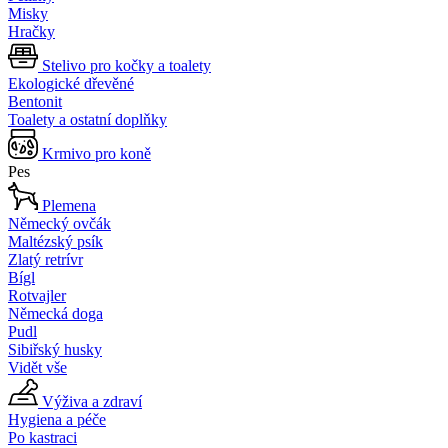
Misky
Hračky
Stelivo pro kočky a toalety
Ekologické dřevěné
Bentonit
Toalety a ostatní doplňky
Krmivo pro koně
Pes
Plemena
Německý ovčák
Maltézský psík
Zlatý retrívr
Bígl
Rotvajler
Německá doga
Pudl
Sibiřský husky
Vidět vše
Výživa a zdraví
Hygiena a péče
Po kastraci