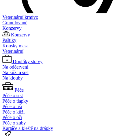
Veterinární krmivo
Granulované
Konzervy
Konzervy
Paštiky
Kousky masa
Veterinární
Doplňky stravy
Na odčervení
Na kůži a srst
Na klouby
Péče
Péče o srst
Péče o tlapky
Péče o uši
Péče o kůži
Péče o oči
Péče o zuby
Kartáče a kleště na drápky