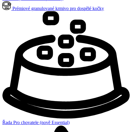
Prémiové granulované krmivo pro dospělé kočky
Řada Pro chovatele (nově Essential)