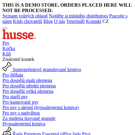
THIS IS A DEMO STORE, ORDERS PLACED HERE WILL
NOT BE PROCESSED.
Seznam volných oblastí
Najděte si místního distributora
Pracujte s
námi
Klub chovatelů
Blog
O nás
Veterináři
Kontakt
CZ
Pes
Kočka
Kůň
Znalostní koutek
Superprémiové granulované krmivo
Pro štěňata
Pro dospělá malá plemena
Pro dospělá střední plemena
Pro dospělá velká plemena
Pro starší psy
Pro kastrované psy
Pro psy s alergií (hypoalergenní krmiva)
Pro psy s nadváhou
Za studena lisované granule
Hypoalergenní krmiva
Řada Premium Essential (dříve řada Pro)