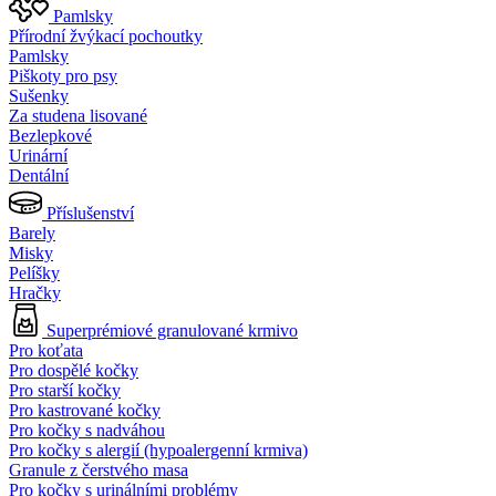
Pamlsky
Přírodní žvýkací pochoutky
Pamlsky
Piškoty pro psy
Sušenky
Za studena lisované
Bezlepkové
Urinární
Dentální
Příslušenství
Barely
Misky
Pelíšky
Hračky
Superprémiové granulované krmivo
Pro koťata
Pro dospělé kočky
Pro starší kočky
Pro kastrované kočky
Pro kočky s nadváhou
Pro kočky s alergií (hypoalergenní krmiva)
Granule z čerstvého masa
Pro kočky s urinálními problémy