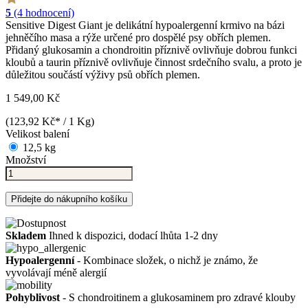
5
(4 hodnocení)
Sensitive Digest Giant je delikátní hypoalergenní krmivo na bázi
jehněčího masa a rýže určené pro dospělé psy obřích plemen.
Přidaný glukosamin a chondroitin příznivě ovlivňuje dobrou funkci
kloubů a taurin příznivě ovlivňuje činnost srdečního svalu, a proto je
důležitou součástí výživy psů obřích plemen.
1 549,00 Kč
(123,92 Kč* / 1 Kg)
Velikost balení
12,5 kg
Množství
Přidejte do nákupního košíku
Skladem
Ihned k dispozici, dodací lhůta 1-2 dny
Hypoalergenní
- Kombinace složek, o nichž je známo, že
vyvolávají méně alergií
Pohyblivost
- S chondroitinem a glukosaminem pro zdravé klouby