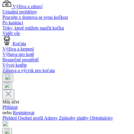
Výživa a zdraví
Urinální problémy
Pracujte z domova se svou kočkou
Po kastraci
Triky, které můžete naučit kočku
Vidět vše
Koťata
Výživa a krmení
Výbava pro kotě
Bezpečné prostředí
Vývoj kotěte
Zábava a výcvik pro koťata
Můj účet
Přihlásit
nebo
Registrovat
Přehled
Osobní profil
Adresy
Způsoby platby
Objednávky