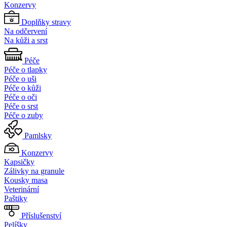
Konzervy
Doplňky stravy
Na odčervení
Na kůži a srst
Péče
Péče o tlapky
Péče o uši
Péče o kůži
Péče o oči
Péče o srst
Péče o zuby
Pamlsky
Konzervy
Kapsičky
Zálivky na granule
Kousky masa
Veterinární
Paštiky
Příslušenství
Pelíšky