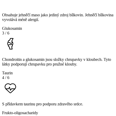
Obsahuje jehněčí maso jako jediný zdroj bílkovin. Jehněčí bílkovina
vyvolává méně alergií.
Glukosamin
3
/
6
Chondroitin a glukosamin jsou složky chrupavky v kloubech. Tyto
látky podporují chrupavku pro pružné klouby.
Taurin
4
/
6
S přídavkem taurinu pro podporu zdravého srdce.
Frukto-oligosacharidy