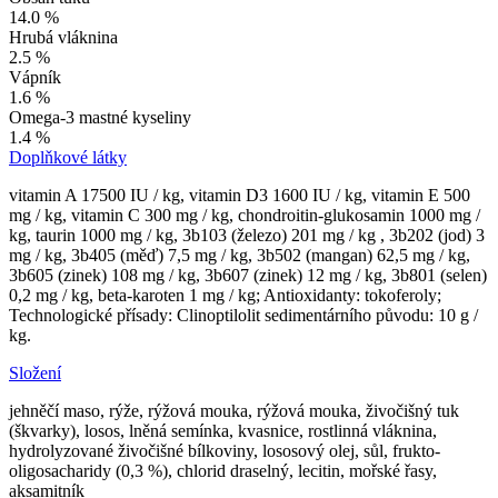
14.0 %
Hrubá vláknina
2.5 %
Vápník
1.6 %
Omega-3 mastné kyseliny
1.4 %
Doplňkové látky
vitamin A 17500 IU / kg, vitamin D3 1600 IU / kg, vitamin E 500
mg / kg, vitamin C 300 mg / kg, chondroitin-glukosamin 1000 mg /
kg, taurin 1000 mg / kg, 3b103 (železo) 201 mg / kg , 3b202 (jod) 3
mg / kg, 3b405 (měď) 7,5 mg / kg, 3b502 (mangan) 62,5 mg / kg,
3b605 (zinek) 108 mg / kg, 3b607 (zinek) 12 mg / kg, 3b801 (selen)
0,2 mg / kg, beta-karoten 1 mg / kg; Antioxidanty: tokoferoly;
Technologické přísady: Clinoptilolit sedimentárního původu: 10 g /
kg.
Složení
jehněčí maso, rýže, rýžová mouka, rýžová mouka, živočišný tuk
(škvarky), losos, lněná semínka, kvasnice, rostlinná vláknina,
hydrolyzované živočišné bílkoviny, lososový olej, sůl, frukto-
oligosacharidy (0,3 %), chlorid draselný, lecitin, mořské řasy,
aksamitník