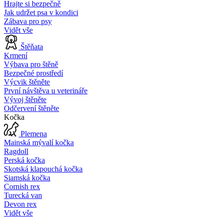
Hrajte si bezpečně
Jak udržet psa v kondici
Zábava pro psy
Vidět vše
Štěňata
Krmení
Výbava pro štěně
Bezpečné prostředí
Výcvik štěněte
První návštěva u veterináře
Vývoj štěněte
Odčervení štěněte
Kočka
Plemena
Mainská mývalí kočka
Ragdoll
Perská kočka
Skotská klapouchá kočka
Siamská kočka
Cornish rex
Turecká van
Devon rex
Vidět vše