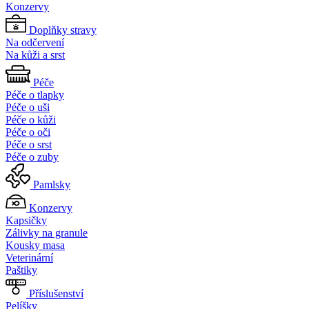
Konzervy
Doplňky stravy
Na odčervení
Na kůži a srst
Péče
Péče o tlapky
Péče o uši
Péče o kůži
Péče o oči
Péče o srst
Péče o zuby
Pamlsky
Konzervy
Kapsičky
Zálivky na granule
Kousky masa
Veterinární
Paštiky
Příslušenství
Pelíšky