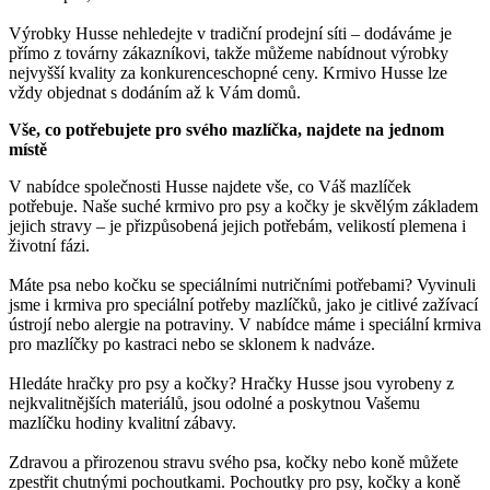
Výrobky Husse nehledejte v tradiční prodejní síti – dodáváme je
přímo z továrny zákazníkovi, takže můžeme nabídnout výrobky
nejvyšší kvality za konkurenceschopné ceny. Krmivo Husse lze
vždy objednat s dodáním až k Vám domů.
Vše, co potřebujete pro svého mazlíčka, najdete na jednom
místě
V nabídce společnosti Husse najdete vše, co Váš mazlíček
potřebuje. Naše suché krmivo pro psy a kočky je skvělým základem
jejich stravy – je přizpůsobená jejich potřebám, velikostí plemena i
životní fázi.
Máte psa nebo kočku se speciálními nutričními potřebami? Vyvinuli
jsme i krmiva pro speciální potřeby mazlíčků, jako je citlivé zažívací
ústrojí nebo alergie na potraviny. V nabídce máme i speciální krmiva
pro mazlíčky po kastraci nebo se sklonem k nadváze.
Hledáte hračky pro psy a kočky? Hračky Husse jsou vyrobeny z
nejkvalitnějších materiálů, jsou odolné a poskytnou Vašemu
mazlíčku hodiny kvalitní zábavy.
Zdravou a přirozenou stravu svého psa, kočky nebo koně můžete
zpestřit chutnými pochoutkami. Pochoutky pro psy, kočky a koně