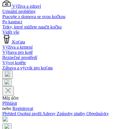
Výživa a zdraví
Urinální problémy
Pracujte z domova se svou kočkou
Po kastraci
Triky, které můžete naučit kočku
Vidět vše
Koťata
Výživa a krmení
Výbava pro kotě
Bezpečné prostředí
Vývoj kotěte
Zábava a výcvik pro koťata
Můj účet
Přihlásit
nebo
Registrovat
Přehled
Osobní profil
Adresy
Způsoby platby
Objednávky