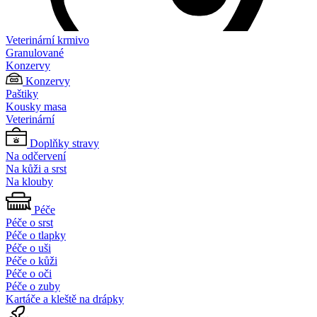
Veterinární krmivo
Granulované
Konzervy
Konzervy
Paštiky
Kousky masa
Veterinární
Doplňky stravy
Na odčervení
Na kůži a srst
Na klouby
Péče
Péče o srst
Péče o tlapky
Péče o uši
Péče o kůži
Péče o oči
Péče o zuby
Kartáče a kleště na drápky