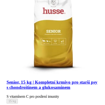
Senior, 15 kg | Kompletní krmivo pro starší psy
s chondroitinem a glukosaminem
S vitamínem C pro posílení imunity
15 kg