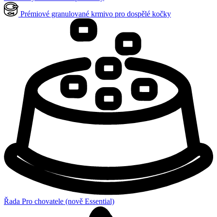
Prémiové granulované krmivo pro dospělé kočky
Řada Pro chovatele (nově Essential)