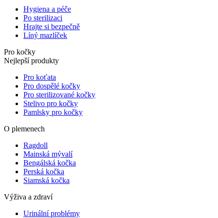
Hygiena a péče
Po sterilizaci
Hrajte si bezpečně
Líný mazlíček
Pro kočky
Nejlepší produkty
Pro koťata
Pro dospělé kočky
Pro sterilizované kočky
Stelivo pro kočky
Pamlsky pro kočky
O plemenech
Ragdoll
Mainská mývalí
Bengálská kočka
Perská kočka
Siamská kočka
Výživa a zdraví
Urinální problémy