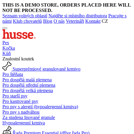
THIS IS A DEMO STORE, ORDERS PLACED HERE WILL
NOT BE PROCESSED.
Seznam volných oblastí
Najděte si místního distributora
Pracujte s
námi
Klub chovatelů
Blog
O nás
Veterináři
Kontakt
CZ
Pes
Kočka
Kůň
Znalostní koutek
Superprémiové granulované krmivo
Pro štěňata
Pro dospělá malá plemena
Pro dospělá střední plemena
Pro dospělá velká plemena
Pro starší psy
Pro kastrované psy
Pro psy s alergií (hypoalergenní krmiva)
Pro psy s nadváhou
Za studena lisované granule
Hypoalergenní krmiva
Řada Premium Essential (dříve řada Pro)