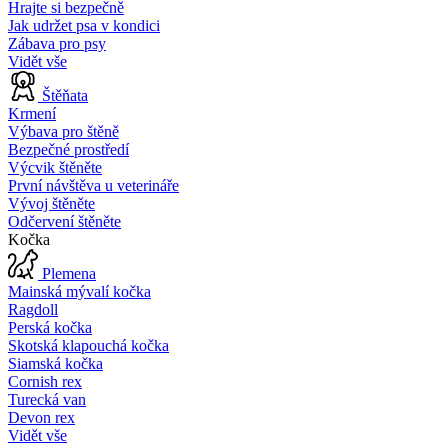
Hrajte si bezpečně
Jak udržet psa v kondici
Zábava pro psy
Vidět vše
Štěňata
Krmení
Výbava pro štěně
Bezpečné prostředí
Výcvik štěněte
První návštěva u veterináře
Vývoj štěněte
Odčervení štěněte
Kočka
Plemena
Mainská mývalí kočka
Ragdoll
Perská kočka
Skotská klapouchá kočka
Siamská kočka
Cornish rex
Turecká van
Devon rex
Vidět vše