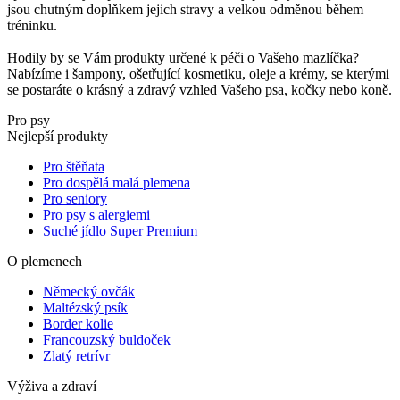
jsou chutným doplňkem jejich stravy a velkou odměnou během
tréninku.
Hodily by se Vám produkty určené k péči o Vašeho mazlíčka?
Nabízíme i šampony, ošetřující kosmetiku, oleje a krémy, se kterými
se postaráte o krásný a zdravý vzhled Vašeho psa, kočky nebo koně.
Pro psy
Nejlepší produkty
Pro štěňata
Pro dospělá malá plemena
Pro seniory
Pro psy s alergiemi
Suché jídlo Super Premium
O plemenech
Německý ovčák
Maltézský psík
Border kolie
Francouzský buldoček
Zlatý retrívr
Výživa a zdraví