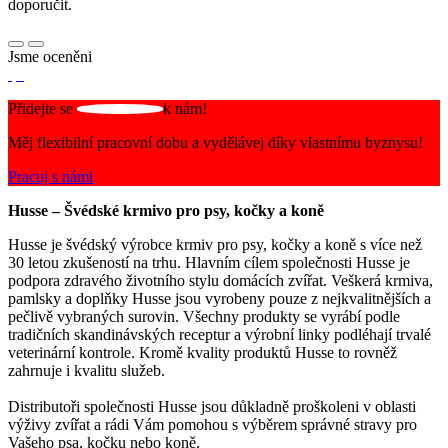
doporučit.
Jsme oceněni
Přidejte se
k nám!
Měj flexibilní pracovní dobu a vydělávej díky vlastnímu byznysu!
Pracuj s námi
Husse – Švédské krmivo pro psy, kočky a koně
Husse je švédský výrobce krmiv pro psy, kočky a koně s více než
30 letou zkušeností na trhu. Hlavním cílem společnosti Husse je
podpora zdravého životního stylu domácích zvířat. Veškerá krmiva,
pamlsky a doplňky Husse jsou vyrobeny pouze z nejkvalitnějších a
pečlivě vybraných surovin. Všechny produkty se vyrábí podle
tradičních skandinávských receptur a výrobní linky podléhají trvalé
veterinární kontrole. Kromě kvality produktů Husse to rovněž
zahrnuje i kvalitu služeb.
Distributoři společnosti Husse jsou důkladně proškoleni v oblasti
výživy zvířat a rádi Vám pomohou s výběrem správné stravy pro
Vašeho psa, kočku nebo koně.