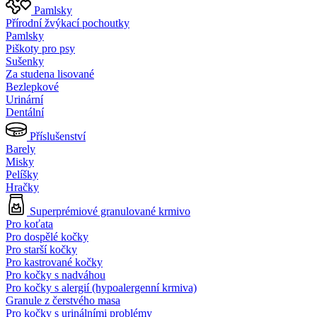
Pamlsky
Přírodní žvýkací pochoutky
Pamlsky
Piškoty pro psy
Sušenky
Za studena lisované
Bezlepkové
Urinární
Dentální
Příslušenství
Barely
Misky
Pelíšky
Hračky
Superprémiové granulované krmivo
Pro koťata
Pro dospělé kočky
Pro starší kočky
Pro kastrované kočky
Pro kočky s nadváhou
Pro kočky s alergií (hypoalergenní krmiva)
Granule z čerstvého masa
Pro kočky s urinálními problémy