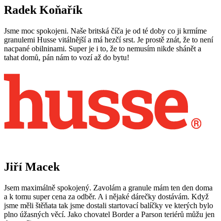
Radek Koňařík
Jsme moc spokojeni. Naše britská číča je od té doby co ji krmíme
granulemi Husse vitálnější a má hezčí srst. Je prostě znát, že to není
nacpané obilninami. Super je i to, že to nemusím nikde shánět a
tahat domů, pán nám to vozí až do bytu!
Jiří Macek
Jsem maximálně spokojený. Zavolám a granule mám ten den doma
a k tomu super cena za odběr. A i nějaké dárečky dostávám. Když
jsme měli štěňata tak jsme dostali startovací balíčky ve kterých bylo
plno úžasných věcí. Jako chovatel Border a Parson teriérů můžu jen