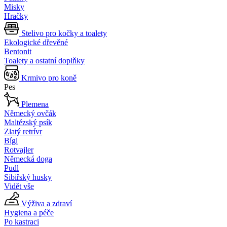
Misky
Hračky
Stelivo pro kočky a toalety
Ekologické dřevěné
Bentonit
Toalety a ostatní doplňky
Krmivo pro koně
Pes
Plemena
Německý ovčák
Maltézský psík
Zlatý retrívr
Bígl
Rotvajler
Německá doga
Pudl
Sibiřský husky
Vidět vše
Výživa a zdraví
Hygiena a péče
Po kastraci