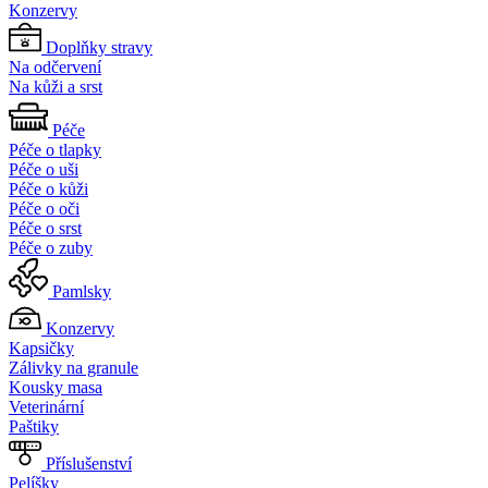
Konzervy
Doplňky stravy
Na odčervení
Na kůži a srst
Péče
Péče o tlapky
Péče o uši
Péče o kůži
Péče o oči
Péče o srst
Péče o zuby
Pamlsky
Konzervy
Kapsičky
Zálivky na granule
Kousky masa
Veterinární
Paštiky
Příslušenství
Pelíšky