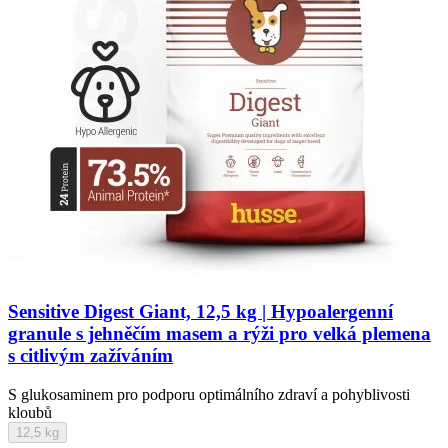
Sensitive Digest Giant, 12,5 kg | Hypoalergenní
granule s jehněčím masem a rýži pro velká plemena
s citlivým zažíváním
S glukosaminem pro podporu optimálního zdraví a pohyblivosti
kloubů
12,5 kg