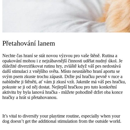
Přetahování lanem
Nechte čas hraní se stát novou výzvou pro vaše štěně. Rutina a
opakování mohou i z nejzábavnější činnosti udělat nudný úkol. Je
důležité diverzifikovat rutinu hry, zvláště když váš pes nedostává
další stimulaci z vnějšího světa. Místo neustálého hraní aportu se
svým psem zkuste trochu zápasit. Držte psí hračku pevně v ruce a
nabídněte ji štěněti, ať vám ji zkusí vzít. Jakmile má váš pes hračku,
pokuste se ji od něj dostat. Nejlepší hračkou pro tuto konkrétní
aktivitu by byla lanová hračka - můžete pohodlně držet oba konce
hračky a hrát si přetahovanou.
It’s vital to diversify your playtime routine, especially when your
dog doesn’t get the additional stimulation from the outside world
.