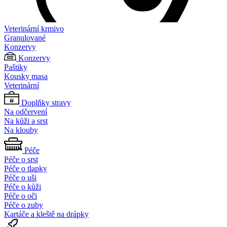
Veterinární krmivo
Granulované
Konzervy
Konzervy
Paštiky
Kousky masa
Veterinární
Doplňky stravy
Na odčervení
Na kůži a srst
Na klouby
Péče
Péče o srst
Péče o tlapky
Péče o uši
Péče o kůži
Péče o oči
Péče o zuby
Kartáče a kleště na drápky