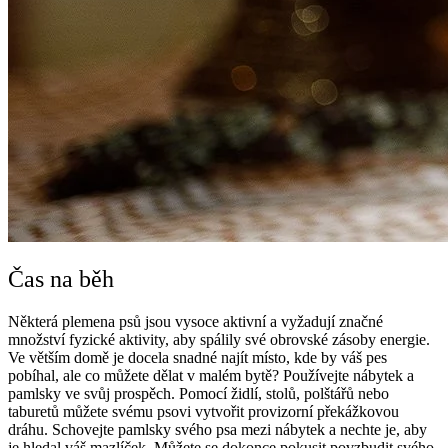
Čas na běh
Některá plemena psů jsou vysoce aktivní a vyžadují značné
množství fyzické aktivity, aby spálily své obrovské zásoby energie.
Ve větším domě je docela snadné najít místo, kde by váš pes
pobíhal, ale co můžete dělat v malém bytě? Používejte nábytek a
pamlsky ve svůj prospěch. Pomocí židlí, stolů, polštářů nebo
taburetů můžete svému psovi vytvořit provizorní překážkovou
dráhu. Schovejte pamlsky svého psa mezi nábytek a nechte je, aby
je hledal váš mazlíček. Můžete se dokonce pokusit povzbudit svého