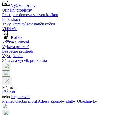
Výživa a zdraví
Urinální problémy
Pracujte z domova se svou kočkou
Po kastraci
Triky, které můžete naučit kočku
Vidět vše
Koťata
Výživa a krmení
Výbava pro kotě
Bezpečné prostředí
Vývoj kotěte
Zábava a výcvik pro koťata
Můj účet
Přihlásit
nebo
Registrovat
Přehled
Osobní profil
Adresy
Způsoby platby
Objednávky