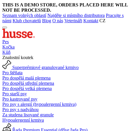
THIS IS A DEMO STORE, ORDERS PLACED HERE WILL
NOT BE PROCESSED.
Seznam volných oblastí
Najděte si místního distributora
Pracujte s
námi
Klub chovatelů
Blog
O nás
Veterináři
Kontakt
CZ
Pes
Kočka
Kůň
Znalostní koutek
Superprémiové granulované krmivo
Pro štěňata
Pro dospělá malá plemena
Pro dospělá střední plemena
Pro dospělá velká plemena
Pro starší psy
Pro kastrované psy
Pro psy s alergií (hypoalergenní krmiva)
Pro psy s nadváhou
Za studena lisované granule
Hypoalergenní krmiva
Řada Premium Essential (dříve řada Pro)