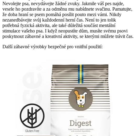
Nevolejte psa, nevydávejte žádné zvuky. Jakmile váš pes najde,
vesele ho pozdravíte a za odměnu mu nabídnete svačinu. Pamatujte,
že doba hraní se psem pomáhá posílit pouto mezi vámi. Nikdy
nezanedbávejte svůj každodenní herní čas. Není to jen tolik
potřebná fyzická aktivita, ale také důležitá součást mentální
stimulace vašeho psa. I když neopustíte dům, musíte svému psovi
poskytnout zábavné a kreativní aktivity, se kterými můžete trávit čas.
Další zábavné výrobky bezpečné pro vnitřní použití: