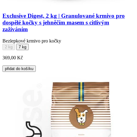
Exclusive Digest, 2 kg | Granulované krmivo pro
dospělé kočky s jehněčím masem s citlivým
zažíváním
Bezlepkové krmivo pro kočky
2 kg
7 kg
369,00 Kč
přidat do košíku