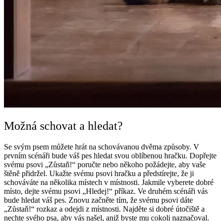
Možná schovat a hledat?
Se svým psem můžete hrát na schovávanou dvěma způsoby. V
prvním scénáři bude váš pes hledat svou oblíbenou hračku. Dopřejte
svému psovi „Zůstaň!“ poručte nebo někoho požádejte, aby vaše
štěně přidržel. Ukažte svému psovi hračku a předstírejte, že ji
schováváte na několika místech v místnosti. Jakmile vyberete dobré
místo, dejte svému psovi „Hledej!“ příkaz. Ve druhém scénáři vás
bude hledat váš pes. Znovu začněte tím, že svému psovi dáte
„Zůstaň!“ rozkaz a odejdi z místnosti. Najděte si dobré útočiště a
nechte svého psa, aby vás našel, aniž byste mu cokoli naznačoval.