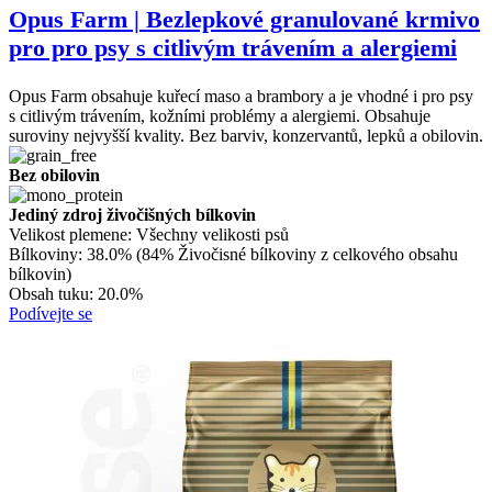
Opus Farm | Bezlepkové granulované krmivo
pro pro psy s citlivým trávením a alergiemi
Opus Farm obsahuje kuřecí maso a brambory a je vhodné i pro psy
s citlivým trávením, kožními problémy a alergiemi. Obsahuje
suroviny nejvyšší kvality. Bez barviv, konzervantů, lepků a obilovin.
Bez obilovin
Jediný zdroj živočišných bílkovin
Velikost plemene:
Všechny velikosti psů
Bílkoviny:
38.0% (84% Živočisné bílkoviny z celkového obsahu
bílkovin)
Obsah tuku:
20.0%
Podívejte se