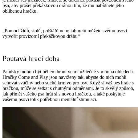
psa, aby prošel překážkovou dráhou tím, že mu nabídnete jeho
oblíbenou hračku.
„Pomocí židlí, stolů, polštářů nebo taburetů můžete svému psovi
vytvořit provizorní překážkovou dráhu“
Poutavá hrací doba
Pamlsky mohou být během hraní velmi užitečné v mnoha ohledech.
Hračky Come and Play jsou navrženy tak, abyste do nich mohli
schovat svačiny nebo suché krmivo pro psy. Když si váš pes hraje s
hračkou, může se setkat s chutnými odměnami. Je to skvělý způsob,
jak přimět vašeho psa hrát si s novou hračkou, a také poskytuje
vašemu psovi tolik potřebnou mentální stimulaci.