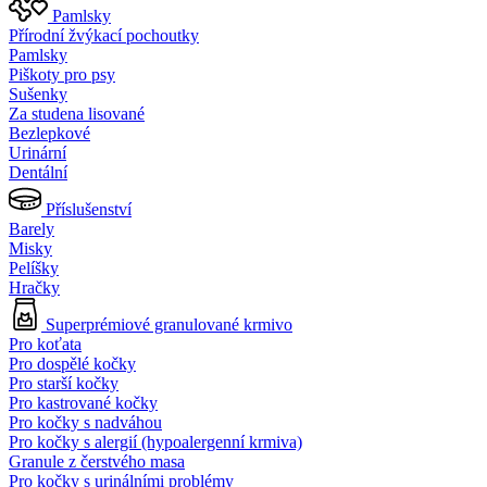
Pamlsky
Přírodní žvýkací pochoutky
Pamlsky
Piškoty pro psy
Sušenky
Za studena lisované
Bezlepkové
Urinární
Dentální
Příslušenství
Barely
Misky
Pelíšky
Hračky
Superprémiové granulované krmivo
Pro koťata
Pro dospělé kočky
Pro starší kočky
Pro kastrované kočky
Pro kočky s nadváhou
Pro kočky s alergií (hypoalergenní krmiva)
Granule z čerstvého masa
Pro kočky s urinálními problémy