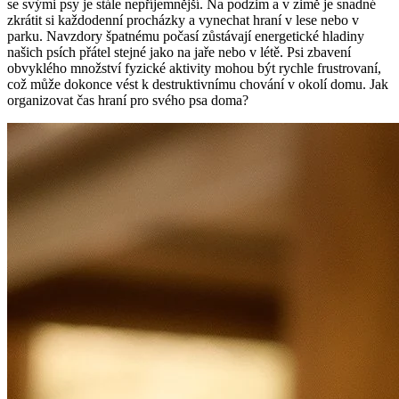
se svými psy je stále nepříjemnější. Na podzim a v zimě je snadné
zkrátit si každodenní procházky a vynechat hraní v lese nebo v
parku. Navzdory špatnému počasí zůstávají energetické hladiny
našich psích přátel stejné jako na jaře nebo v létě. Psi zbavení
obvyklého množství fyzické aktivity mohou být rychle frustrovaní,
což může dokonce vést k destruktivnímu chování v okolí domu. Jak
organizovat čas hraní pro svého psa doma?