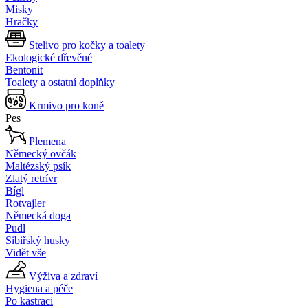
Misky
Hračky
Stelivo pro kočky a toalety
Ekologické dřevěné
Bentonit
Toalety a ostatní doplňky
Krmivo pro koně
Pes
Plemena
Německý ovčák
Maltézský psík
Zlatý retrívr
Bígl
Rotvajler
Německá doga
Pudl
Sibiřský husky
Vidět vše
Výživa a zdraví
Hygiena a péče
Po kastraci