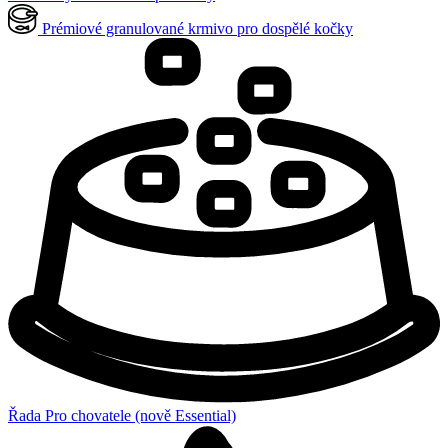
Prémiové granulované krmivo pro dospělé kočky
Řada Pro chovatele (nově Essential)