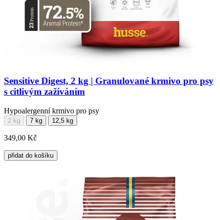
Sensitive Digest, 2 kg | Granulované krmivo pro psy
s citlivým zažíváním
Hypoalergenní krmivo pro psy
2 kg
7 kg
12,5 kg
349,00 Kč
přidat do košíku