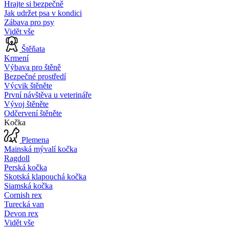
Hrajte si bezpečně
Jak udržet psa v kondici
Zábava pro psy
Vidět vše
Štěňata
Krmení
Výbava pro štěně
Bezpečné prostředí
Výcvik štěněte
První návštěva u veterináře
Vývoj štěněte
Odčervení štěněte
Kočka
Plemena
Mainská mývalí kočka
Ragdoll
Perská kočka
Skotská klapouchá kočka
Siamská kočka
Cornish rex
Turecká van
Devon rex
Vidět vše