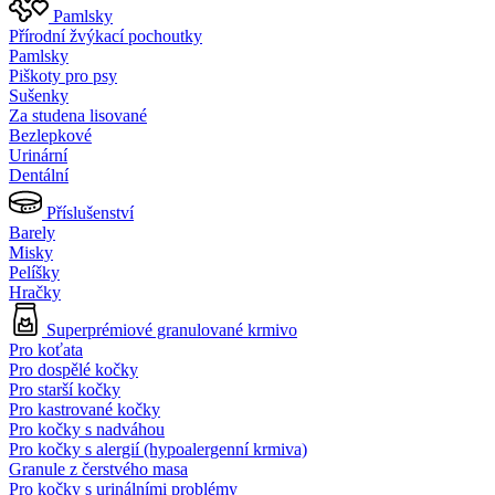
Pamlsky
Přírodní žvýkací pochoutky
Pamlsky
Piškoty pro psy
Sušenky
Za studena lisované
Bezlepkové
Urinární
Dentální
Příslušenství
Barely
Misky
Pelíšky
Hračky
Superprémiové granulované krmivo
Pro koťata
Pro dospělé kočky
Pro starší kočky
Pro kastrované kočky
Pro kočky s nadváhou
Pro kočky s alergií (hypoalergenní krmiva)
Granule z čerstvého masa
Pro kočky s urinálními problémy