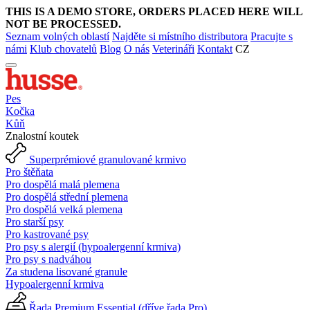
THIS IS A DEMO STORE, ORDERS PLACED HERE WILL
NOT BE PROCESSED.
Seznam volných oblastí
Najděte si místního distributora
Pracujte s
námi
Klub chovatelů
Blog
O nás
Veterináři
Kontakt
CZ
Pes
Kočka
Kůň
Znalostní koutek
Superprémiové granulované krmivo
Pro štěňata
Pro dospělá malá plemena
Pro dospělá střední plemena
Pro dospělá velká plemena
Pro starší psy
Pro kastrované psy
Pro psy s alergií (hypoalergenní krmiva)
Pro psy s nadváhou
Za studena lisované granule
Hypoalergenní krmiva
Řada Premium Essential (dříve řada Pro)