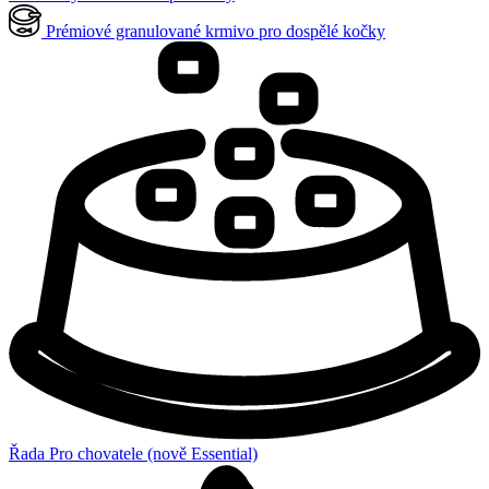
Prémiové granulované krmivo pro dospělé kočky
Řada Pro chovatele (nově Essential)