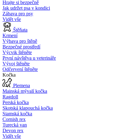
Hrajte si bezpečně
Jak udržet psa v kondici
Zábava pro psy
Vidět vše
Štěňata
Krmení
Výbava pro štěně
Bezpečné prostředí
Výcvik štěněte
První návštěva u veterináře
Vývoj štěněte
Odčervení štěněte
Kočka
Plemena
Mainská mývalí kočka
Ragdoll
Perská kočka
Skotská klapouchá kočka
Siamská kočka
Cornish rex
Turecká van
Devon rex
Vidět vše