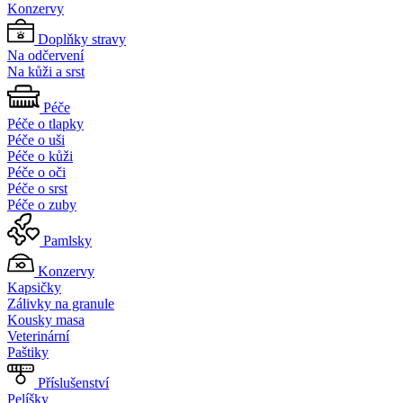
Konzervy
Doplňky stravy
Na odčervení
Na kůži a srst
Péče
Péče o tlapky
Péče o uši
Péče o kůži
Péče o oči
Péče o srst
Péče o zuby
Pamlsky
Konzervy
Kapsičky
Zálivky na granule
Kousky masa
Veterinární
Paštiky
Příslušenství
Pelíšky