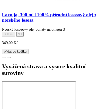
Laxolja, 300 ml | 100% přírodní lososový olej z
norského lososa
Norský lososový olej bohatý na omega-3
300 ml
1 l
349,00 Kč
přidat do košíku
Vyvážená strava a vysoce kvalitní
suroviny