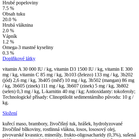
Hrubé popeloviny
7.5 %
Obsah tuku
20.0 %
Hrubá vláknina
2.0 %
Vápník
1.2 %
Omega-3 mastné kyseliny
0.3 %
Doplňkové látky
vitamin A 30 000 IU / kg, vitamin D3 1500 IU / kg, vitamin E 300
mg / kg, vitamin C 85 mg / kg, 3b103 (železo) 133 mg / kg, 3b202
(jód) 2,6 mg / kg, 3b405 (měď) 10 mg / kg, 3b502 (mangan) 86 mg
/ kg, 3b605 (zinek) 111 mg / kg, 3b607 (zinek) 5 mg / kg, 3b802
(selen) 0,3 mg / kg, L-karnitin 40 mg / kg; Antioxidanty: tokoferoly;
Technologické přísady: Clinoptilolit sedimentárního původu: 10 g /
kg.
Složení
kuřecí maso, brambory, živočišný tuk, hrášek, hydrolyzované
živočišné bílkoviny, rostlinná vlákna, losos, lososový olej,
pivovarské kvasnice, minerály, frukto-oligosacharidy (0,3%), sušená