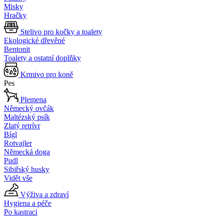
Misky
Hračky
Stelivo pro kočky a toalety
Ekologické dřevěné
Bentonit
Toalety a ostatní doplňky
Krmivo pro koně
Pes
Plemena
Německý ovčák
Maltézský psík
Zlatý retrívr
Bígl
Rotvajler
Německá doga
Pudl
Sibiřský husky
Vidět vše
Výživa a zdraví
Hygiena a péče
Po kastraci