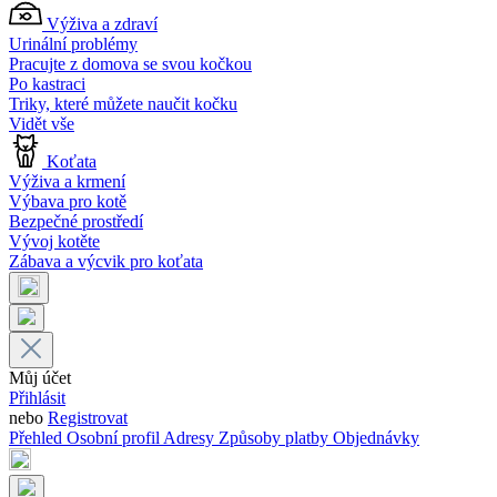
Výživa a zdraví
Urinální problémy
Pracujte z domova se svou kočkou
Po kastraci
Triky, které můžete naučit kočku
Vidět vše
Koťata
Výživa a krmení
Výbava pro kotě
Bezpečné prostředí
Vývoj kotěte
Zábava a výcvik pro koťata
Můj účet
Přihlásit
nebo
Registrovat
Přehled
Osobní profil
Adresy
Způsoby platby
Objednávky