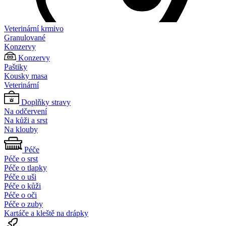
Veterinární krmivo
Granulované
Konzervy
Konzervy
Paštiky
Kousky masa
Veterinární
Doplňky stravy
Na odčervení
Na kůži a srst
Na klouby
Péče
Péče o srst
Péče o tlapky
Péče o uši
Péče o kůži
Péče o oči
Péče o zuby
Kartáče a kleště na drápky