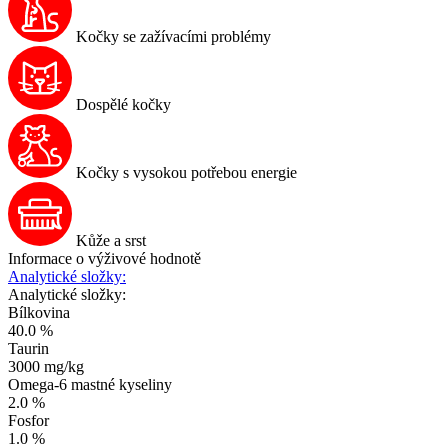
Kočky se zažívacími problémy
Dospělé kočky
Kočky s vysokou potřebou energie
Kůže a srst
Informace o výživové hodnotě
Analytické složky:
Analytické složky:
Bílkovina
40.0 %
Taurin
3000 mg/kg
Omega-6 mastné kyseliny
2.0 %
Fosfor
1.0 %