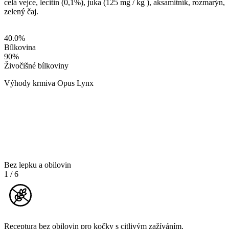
celá vejce, lecitin (0,1%), juka (125 mg / kg ), aksamitník, rozmarýn,
zelený čaj.
40.0
%
Bílkovina
90
%
Živočišné bílkoviny
Výhody krmiva Opus Lynx
Bez lepku a obilovin
1
/
6
Receptura bez obilovin pro kočky s citlivým zažíváním.