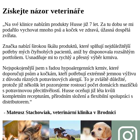
Získejte názor veterináře
„Na své klinice nabízím produkty Husse již 7 let. Za tu dobu se mi
podařilo vychovat mnoho psů a koček ve zdravá, úžasná dospělá
zvířata.
Značka nabízí širokou škálu produktů, které splňují nejdůležitější
potřeby mých čtyřnohých pacientů, aniž by disponovala rozsáhlým
portfoliem. Usnadňuje mi to rychlý a přesný výběr krmiva.
Nejspokojenější jsem s řadou hypoalergenních krmiv, které
doporučuji psům a kočkám, kteří potřebují extrémně jemnou výživu
z důvodu různých potravinových alergií. To je zvláště důležité,
protože již několik let pozorujeme rostoucí počet domácích mazlíčků
s potravinovou přecitlivělostí. Husse oceňuji již léta kvůli
kompletním recepturám, přírodním složení a flexibilní spolupráci s
distributorem.“
-
Mateusz Stachowiak, veterinární klinika v Brodnici