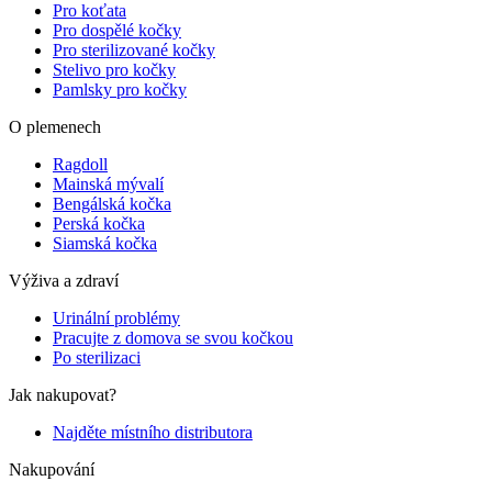
Pro koťata
Pro dospělé kočky
Pro sterilizované kočky
Stelivo pro kočky
Pamlsky pro kočky
O plemenech
Ragdoll
Mainská mývalí
Bengálská kočka
Perská kočka
Siamská kočka
Výživa a zdraví
Urinální problémy
Pracujte z domova se svou kočkou
Po sterilizaci
Jak nakupovat?
Najděte místního distributora
Nakupování