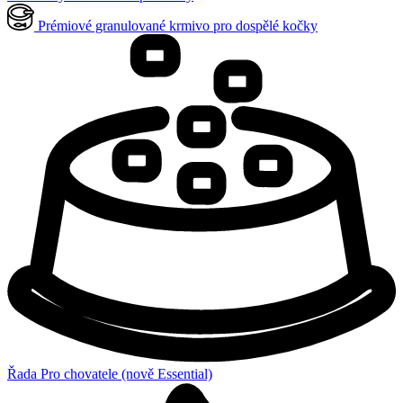
Prémiové granulované krmivo pro dospělé kočky
Řada Pro chovatele (nově Essential)