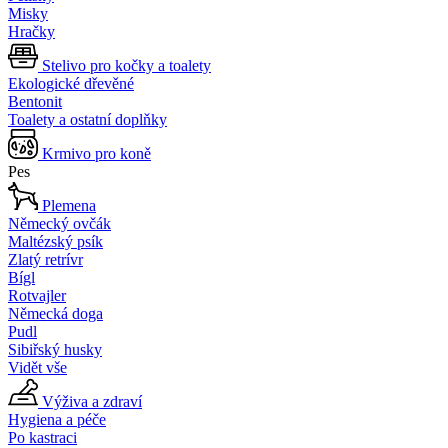
Misky
Hračky
Stelivo pro kočky a toalety
Ekologické dřevěné
Bentonit
Toalety a ostatní doplňky
Krmivo pro koně
Pes
Plemena
Německý ovčák
Maltézský psík
Zlatý retrívr
Bígl
Rotvajler
Německá doga
Pudl
Sibiřský husky
Vidět vše
Výživa a zdraví
Hygiena a péče
Po kastraci