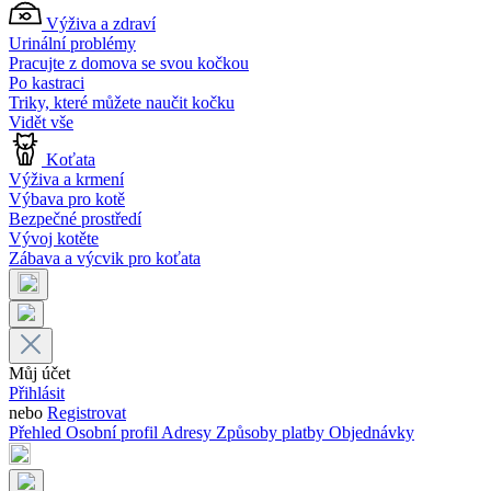
Výživa a zdraví
Urinální problémy
Pracujte z domova se svou kočkou
Po kastraci
Triky, které můžete naučit kočku
Vidět vše
Koťata
Výživa a krmení
Výbava pro kotě
Bezpečné prostředí
Vývoj kotěte
Zábava a výcvik pro koťata
Můj účet
Přihlásit
nebo
Registrovat
Přehled
Osobní profil
Adresy
Způsoby platby
Objednávky