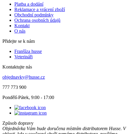
Platba a dodání
Reklamace a vrácení zboží
Obchodní podmínky
Ochrana osobních údajů
Kontakt
O nás
Přidejte se k nám
Franšíza husse
Veterináři
Kontaktujte nás
objednavky@husse.cz
777 773 900
Pondělí-Pátek, 9:00 - 17:00
Způsob dopravy
Objednávka Vám bude doručena místním distributorem Husse. V
oblasti, kde v současné chvíli nemáme distributora, posíláme