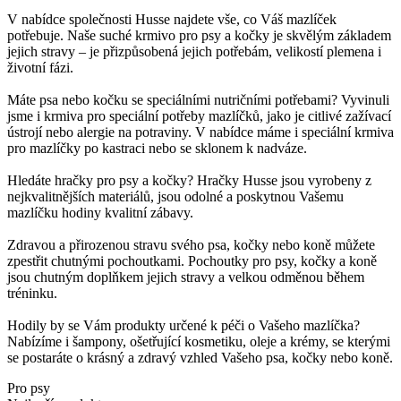
V nabídce společnosti Husse najdete vše, co Váš mazlíček
potřebuje. Naše suché krmivo pro psy a kočky je skvělým základem
jejich stravy – je přizpůsobená jejich potřebám, velikostí plemena i
životní fázi.
Máte psa nebo kočku se speciálními nutričními potřebami? Vyvinuli
jsme i krmiva pro speciální potřeby mazlíčků, jako je citlivé zažívací
ústrojí nebo alergie na potraviny. V nabídce máme i speciální krmiva
pro mazlíčky po kastraci nebo se sklonem k nadváze.
Hledáte hračky pro psy a kočky? Hračky Husse jsou vyrobeny z
nejkvalitnějších materiálů, jsou odolné a poskytnou Vašemu
mazlíčku hodiny kvalitní zábavy.
Zdravou a přirozenou stravu svého psa, kočky nebo koně můžete
zpestřit chutnými pochoutkami. Pochoutky pro psy, kočky a koně
jsou chutným doplňkem jejich stravy a velkou odměnou během
tréninku.
Hodily by se Vám produkty určené k péči o Vašeho mazlíčka?
Nabízíme i šampony, ošetřující kosmetiku, oleje a krémy, se kterými
se postaráte o krásný a zdravý vzhled Vašeho psa, kočky nebo koně.
Pro psy