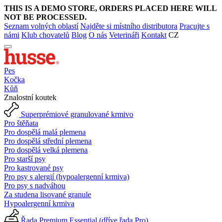
THIS IS A DEMO STORE, ORDERS PLACED HERE WILL
NOT BE PROCESSED.
Seznam volných oblastí
Najděte si místního distributora
Pracujte s
námi
Klub chovatelů
Blog
O nás
Veterináři
Kontakt
CZ
Pes
Kočka
Kůň
Znalostní koutek
Superprémiové granulované krmivo
Pro štěňata
Pro dospělá malá plemena
Pro dospělá střední plemena
Pro dospělá velká plemena
Pro starší psy
Pro kastrované psy
Pro psy s alergií (hypoalergenní krmiva)
Pro psy s nadváhou
Za studena lisované granule
Hypoalergenní krmiva
Řada Premium Essential (dříve řada Pro)