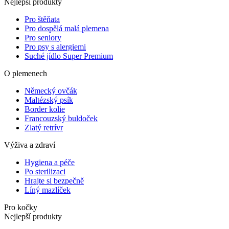
Nejlepší produkty
Pro štěňata
Pro dospělá malá plemena
Pro seniory
Pro psy s alergiemi
Suché jídlo Super Premium
O plemenech
Německý ovčák
Maltézský psík
Border kolie
Francouzský buldoček
Zlatý retrívr
Výživa a zdraví
Hygiena a péče
Po sterilizaci
Hrajte si bezpečně
Líný mazlíček
Pro kočky
Nejlepší produkty