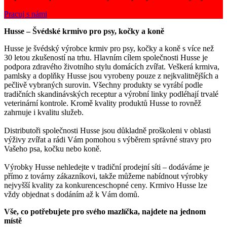
Pracuj s námi
Husse – Švédské krmivo pro psy, kočky a koně
Husse je švédský výrobce krmiv pro psy, kočky a koně s více než
30 letou zkušeností na trhu. Hlavním cílem společnosti Husse je
podpora zdravého životního stylu domácích zvířat. Veškerá krmiva,
pamlsky a doplňky Husse jsou vyrobeny pouze z nejkvalitnějších a
pečlivě vybraných surovin. Všechny produkty se vyrábí podle
tradičních skandinávských receptur a výrobní linky podléhají trvalé
veterinární kontrole. Kromě kvality produktů Husse to rovněž
zahrnuje i kvalitu služeb.
Distributoři společnosti Husse jsou důkladně proškoleni v oblasti
výživy zvířat a rádi Vám pomohou s výběrem správné stravy pro
Vašeho psa, kočku nebo koně.
Výrobky Husse nehledejte v tradiční prodejní síti – dodáváme je
přímo z továrny zákazníkovi, takže můžeme nabídnout výrobky
nejvyšší kvality za konkurenceschopné ceny. Krmivo Husse lze
vždy objednat s dodáním až k Vám domů.
Vše, co potřebujete pro svého mazlíčka, najdete na jednom
místě