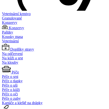
Veterinární krmivo
Granulované
Konzervy
Konzervy
Paštiky
Kousky masa
Veterinární
Doplňky stravy
Na odčervení
Na kůži a srst
Na klouby
Péče
Péče o srst
Péče o tlapky
Péče o uši
Péče o kůži
Péče o oči
Péče o zuby
Kartáče a kleště na drápky