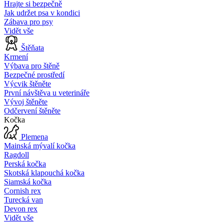
Hrajte si bezpečně
Jak udržet psa v kondici
Zábava pro psy
Vidět vše
Štěňata
Krmení
Výbava pro štěně
Bezpečné prostředí
Výcvik štěněte
První návštěva u veterináře
Vývoj štěněte
Odčervení štěněte
Kočka
Plemena
Mainská mývalí kočka
Ragdoll
Perská kočka
Skotská klapouchá kočka
Siamská kočka
Cornish rex
Turecká van
Devon rex
Vidět vše