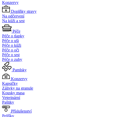
Konzervy
Doplňky stravy
Na odčervení
Na kůži a srst
Péče
Péče o tlapky
Péče o uši
Péče o kůži
Péče o oči
Péče o srst
Péče o zuby
Pamlsky
Konzervy
Kapsičky
Zálivky na granule
Kousky masa
Veterinární
Paštiky
Příslušenství
Pelíšky