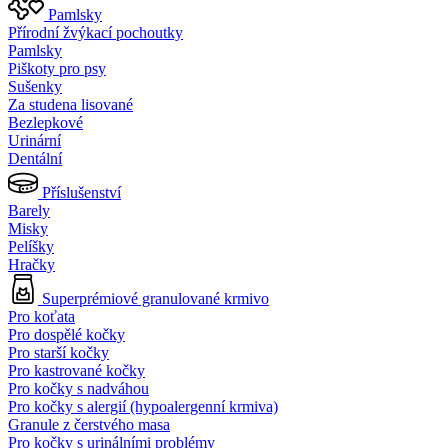
Pamlsky
Přírodní žvýkací pochoutky
Pamlsky
Piškoty pro psy
Sušenky
Za studena lisované
Bezlepkové
Urinární
Dentální
Příslušenství
Barely
Misky
Pelíšky
Hračky
Superprémiové granulované krmivo
Pro koťata
Pro dospělé kočky
Pro starší kočky
Pro kastrované kočky
Pro kočky s nadváhou
Pro kočky s alergií (hypoalergenní krmiva)
Granule z čerstvého masa
Pro kočky s urinálními problémy