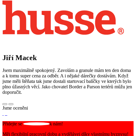
Jiří Macek
Jsem maximálně spokojený. Zavolám a granule mám ten den doma
a k tomu super cena za odběr. A i nějaké dárečky dostávám. Když
jsme měli štěňata tak jsme dostali startovací balíčky ve kterých bylo
plno úžasných věcí. Jako chovatel Border a Parson teriérů můžu jen
doporučit.
Jsme oceněni
Přidejte se
k nám!
Měj flexibilní pracovní dobu a vydělávej díky vlastnímu byznysu!