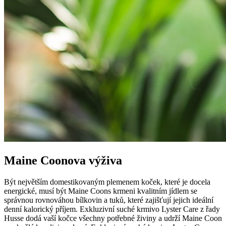
Maine Coonova výživa
Být největším domestikovaným plemenem koček, které je docela
energické, musí být Maine Coons krmeni kvalitním jídlem se
správnou rovnováhou bílkovin a tuků, které zajišťují jejich ideální
denní kalorický příjem. Exkluzivní suché krmivo Lyster Care z řady
Husse dodá vaší kočce všechny potřebné živiny a udrží Maine Coon