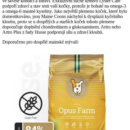
ve skvělé kondici a zdraví. Exkluzivní suché krmivo Lyster Care
podpoří zdraví a stav srsti vaší kočky, protože je bohaté na omega-3
a omega-6 mastné kyseliny. Jako největší plemeno koček, které bylo
domestikováno, jsou Maine Coons náchylní k dysplazii kyčelního
kloubu, proto se u dospělých a starších koček tohoto plemene
doporučuje doplnění chondroitinem a glukosaminem. Artro nebo
Artro Plus z řady Husse podporují sílu a zdraví kloubů.
Doporučeno pro dospělé mainské mývalí: