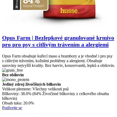
Opus Farm | Bezlepkové granulované krmivo
pro pro psy s citlivým trávením a alergiemi
Opus Farm obsahuje kuřecí maso a brambory a je vhodné i pro psy
s citlivým trávením, kožními problémy a alergiemi. Obsahuje
suroviny nejvyšší kvality. Bez barviv, konzervantů, lepků a obilovin.
Bez obilovin
Jediný zdroj živočišných bílkovin
Velikost plemene:
Všechny velikosti psů
Bílkoviny:
38.0% (84% Živočisné bílkoviny z celkového obsahu
bílkovin)
Obsah tuku:
20.0%
Podívejte se