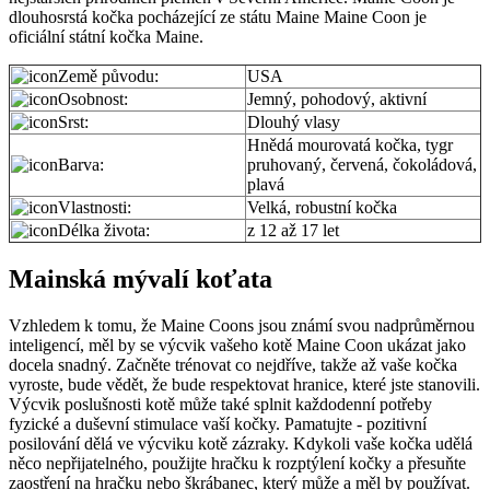
dlouhosrstá kočka pocházející ze státu Maine Maine Coon je
oficiální státní kočka Maine.
Země původu:
USA
Osobnost:
Jemný, pohodový, aktivní
Srst:
Dlouhý vlasy
Hnědá mourovatá kočka, tygr
Barva:
pruhovaný, červená, čokoládová,
plavá
Vlastnosti:
Velká, robustní kočka
Délka života:
z 12 až 17 let
Mainská mývalí koťata
Vzhledem k tomu, že Maine Coons jsou známí svou nadprůměrnou
inteligencí, měl by se výcvik vašeho kotě Maine Coon ukázat jako
docela snadný. Začněte trénovat co nejdříve, takže až vaše kočka
vyroste, bude vědět, že bude respektovat hranice, které jste stanovili.
Výcvik poslušnosti kotě může také splnit každodenní potřeby
fyzické a duševní stimulace vaší kočky. Pamatujte - pozitivní
posilování dělá ve výcviku kotě zázraky. Kdykoli vaše kočka udělá
něco nepřijatelného, použijte hračku k rozptýlení kočky a přesuňte
zaostření na hračku nebo škrábanec, který může a měl by používat.