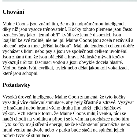
Chování
Maine Coons jsou známí tím, že mají nadprůměrnou inteligenci,
díky níž jsou vysoce trénovatelní. Kočky tohoto plemene jsou často
označovány jako „jemní obři“ kvůli své jemné dispozici. Jsou
loajální ke své rodině, ale ne lpí. Maine Coons jsou zcela nezávislí a
obecně nejsou moc „břišní kočkou“. Mají ale tendenci celkem dobře
vycházet s lidmi nebo psy a jsou ve společnosti celkem uvolnění.
Jsou známí tím, že jsou přátelští a hraví. Mainské mývalí kočky
vykazují určitou fascinaci vodou a jsou obvykle docela hlasité.
Mohou často řvát, cvrlikat, trylek nebo dělat jakoukoli vokalizaci,
které jsou schopni.
Požadavky
Vysoká úroveň inteligence Maine Coon znamená, že tyto kočky
vyžadují více duševní stimulace, aby byly šťastné a zdravé. Vyzývat
je hračkami nebo hrami všeho druhu jim udrží jejich špičkový
výkon. Vzhledem k tomu, že Maine Coons milují venku, rádi se
naučí chodit na vodítku a připojí se k vám na procházce nebo túru.
Tyto kočky mají střední energii, takže každodenní procházka nebo
hraní venku na dvoře nebo v parku bude stačit na splnění jejich
potřeb fyzické stimulace.