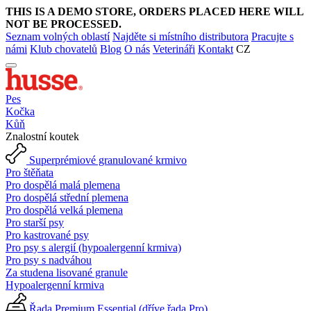
THIS IS A DEMO STORE, ORDERS PLACED HERE WILL
NOT BE PROCESSED.
Seznam volných oblastí
Najděte si místního distributora
Pracujte s
námi
Klub chovatelů
Blog
O nás
Veterináři
Kontakt
CZ
Pes
Kočka
Kůň
Znalostní koutek
Superprémiové granulované krmivo
Pro štěňata
Pro dospělá malá plemena
Pro dospělá střední plemena
Pro dospělá velká plemena
Pro starší psy
Pro kastrované psy
Pro psy s alergií (hypoalergenní krmiva)
Pro psy s nadváhou
Za studena lisované granule
Hypoalergenní krmiva
Řada Premium Essential (dříve řada Pro)