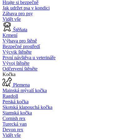
Hrajte si bezpečně
Jak udržet psa v kondici
Zábava pro psy
Vidět vše
Štěňata
Krmení
Výbava pro štěně
Bezpečné prostředí
Výcvik štěněte
První návštěva u veterináře
Vývoj štěněte
Odčervení štěněte
Kočka
Plemena
Mainská mývalí kočka
Ragdoll
Perská kočka
Skotská klapouchá kočka
Siamská kočka
Cornish rex
Turecká van
Devon rex
Vidět vše