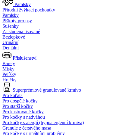
Pamlsky
Přírodní žvýkací pochoutky
Pamlsky
Piškoty pro psy
Sušenky
Za studena lisované
Bezlepkové
Urinární
Dentální
Příslušenství
Barely
Misky
Pelíšky
Hračky
Superprémiové granulované krmivo
Pro koťata
Pro dospělé kočky
Pro starší kočky
Pro kastrované kočky
Pro kočky s nadváhou
Pro kočky s alergií (hypoalergenní krmiva)
Granule z čerstvého masa
Pro kočky s urinálními problémy