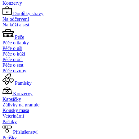
Konzervy
Doplňky stravy
Na odčervení
Na kůži a srst
Péče
Péče o tlapky
Péče o uši
Péče o kůži
Péče o oči
Péče o srst
Péče o zuby
Pamlsky
Konzervy
Kapsičky
Zálivky na granule
Kousky masa
Veterinární
Paštiky
Příslušenství
Pelíšky