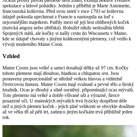
Ačkoli přesný původ plemene není znám, existují některé zvědavé
spekulace a lidové pohádky. Jedním z příběhů je Marie Antoinette,
francouzská královna. Před svou smrtí v roce 1793 se královna
údajně pokusila uprchnout z Francie a nastoupila na loď s
nejcennějším majetkem. Patřily mezi ně její šest oblíbených koček
(turecká angora nebo sibiřská). Bohužel nikdy nedosáhla břehů
Spojených států, ale kočky si našly cestu do Wiscassetu v Maine,
kde se údajně chovaly s jinými krátkosrstými plemeny, což vedlo k
vývoji moderního Maine Coon.
Vzhled
Maine Coons jsou velké a samci dosahují délky až 97 cm. Kočky
tohoto plemene mají dlouhou, hladkou a chlupatou srst. Jsou
postaveny proporcionálně se středně velkou hlavou a viditelně
čtvercovou tlamou. Maine Coons mají svalnaté a pevné tělo a široký
hrudník. Ocas je dlouhý a silně osrstěný, připomínající ocas mývalů.
Toto plemeno má velké a dobře všívané uši a výrazné, široce
posazené oči. U mainských mývalích trvá fyzicky dospělost déle
než u jiných plemen koček - jejich plné velikosti se obvykle dosáhne
až ve věku tří až pěti let, zatímco jiným kočkám trvá přibližně jeden
rok.