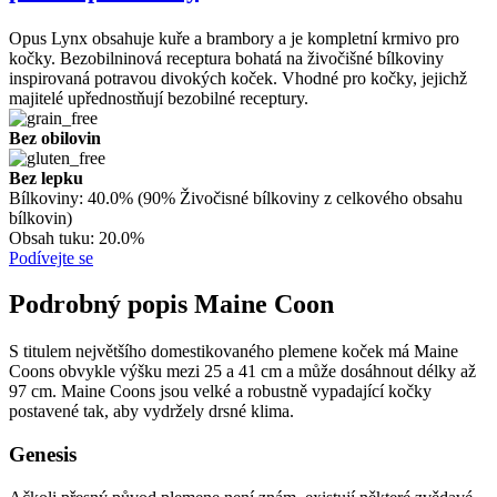
Opus Lynx obsahuje kuře a brambory a je kompletní krmivo pro
kočky. Bezobilninová receptura bohatá na živočišné bílkoviny
inspirovaná potravou divokých koček. Vhodné pro kočky, jejichž
majitelé upřednostňují bezobilné receptury.
Bez obilovin
Bez lepku
Bílkoviny:
40.0% (90% Živočisné bílkoviny z celkového obsahu
bílkovin)
Obsah tuku:
20.0%
Podívejte se
Podrobný popis Maine Coon
S titulem největšího domestikovaného plemene koček má Maine
Coons obvykle výšku mezi 25 a 41 cm a může dosáhnout délky až
97 cm. Maine Coons jsou velké a robustně vypadající kočky
postavené tak, aby vydržely drsné klima.
Genesis