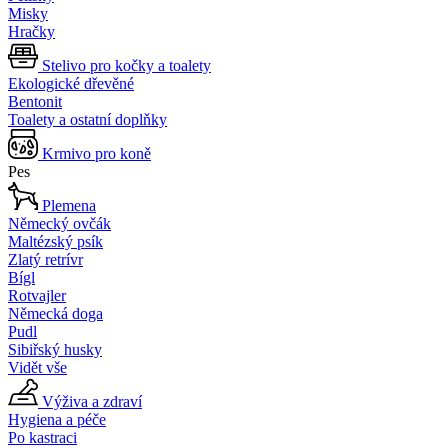
Misky
Hračky
Stelivo pro kočky a toalety
Ekologické dřevěné
Bentonit
Toalety a ostatní doplňky
Krmivo pro koně
Pes
Plemena
Německý ovčák
Maltézský psík
Zlatý retrívr
Bígl
Rotvajler
Německá doga
Pudl
Sibiřský husky
Vidět vše
Výživa a zdraví
Hygiena a péče
Po kastraci