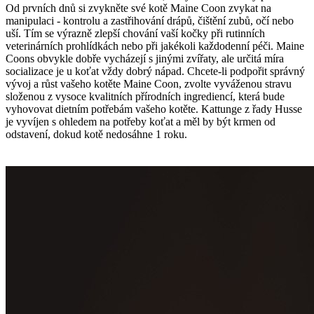
Od prvních dnů si zvykněte své kotě Maine Coon zvykat na
manipulaci - kontrolu a zastřihování drápů, čištění zubů, očí nebo
uší. Tím se výrazně zlepší chování vaší kočky při rutinních
veterinárních prohlídkách nebo při jakékoli každodenní péči. Maine
Coons obvykle dobře vycházejí s jinými zvířaty, ale určitá míra
socializace je u koťat vždy dobrý nápad. Chcete-li podpořit správný
vývoj a růst vašeho kotěte Maine Coon, zvolte vyváženou stravu
složenou z vysoce kvalitních přírodních ingrediencí, která bude
vyhovovat dietním potřebám vašeho kotěte. Kattunge z řady Husse
je vyvíjen s ohledem na potřeby koťat a měl by být krmen od
odstavení, dokud kotě nedosáhne 1 roku.