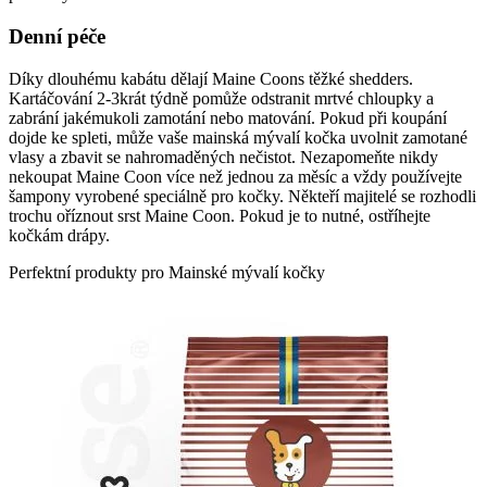
Denní péče
Díky dlouhému kabátu dělají Maine Coons těžké shedders.
Kartáčování 2-3krát týdně pomůže odstranit mrtvé chloupky a
zabrání jakémukoli zamotání nebo matování. Pokud při koupání
dojde ke spleti, může vaše mainská mývalí kočka uvolnit zamotané
vlasy a zbavit se nahromaděných nečistot. Nezapomeňte nikdy
nekoupat Maine Coon více než jednou za měsíc a vždy používejte
šampony vyrobené speciálně pro kočky. Někteří majitelé se rozhodli
trochu oříznout srst Maine Coon. Pokud je to nutné, ostříhejte
kočkám drápy.
Perfektní produkty pro Mainské mývalí kočky