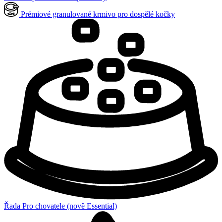
Prémiové granulované krmivo pro dospělé kočky
Řada Pro chovatele (nově Essential)