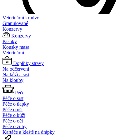
Veterinární krmivo
Granulované
Konzervy
Konzervy
Paštiky
Kousky masa
Veterinární
Doplňky stravy
Na odčervení
Na kůži a srst
Na klouby
Péče
Péče o srst
Péče o tlapky
Péče o uši
Péče o kůži
Péče o oči
Péče o zuby
Kartáče a kleště na drápky