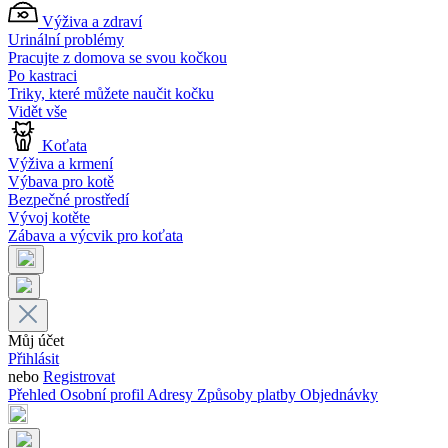
Výživa a zdraví
Urinální problémy
Pracujte z domova se svou kočkou
Po kastraci
Triky, které můžete naučit kočku
Vidět vše
Koťata
Výživa a krmení
Výbava pro kotě
Bezpečné prostředí
Vývoj kotěte
Zábava a výcvik pro koťata
Můj účet
Přihlásit
nebo
Registrovat
Přehled
Osobní profil
Adresy
Způsoby platby
Objednávky