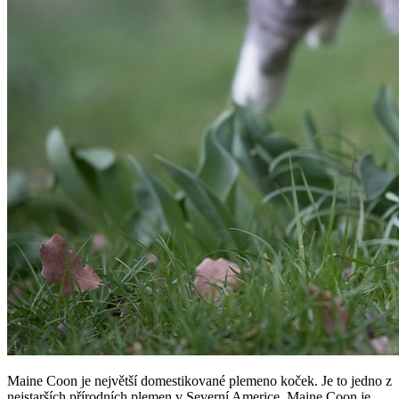
Maine Coon je největší domestikované plemeno koček. Je to jedno z
nejstarších přírodních plemen v Severní Americe. Maine Coon je