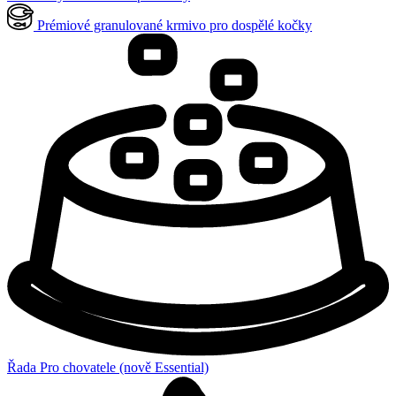
Prémiové granulované krmivo pro dospělé kočky
Řada Pro chovatele (nově Essential)