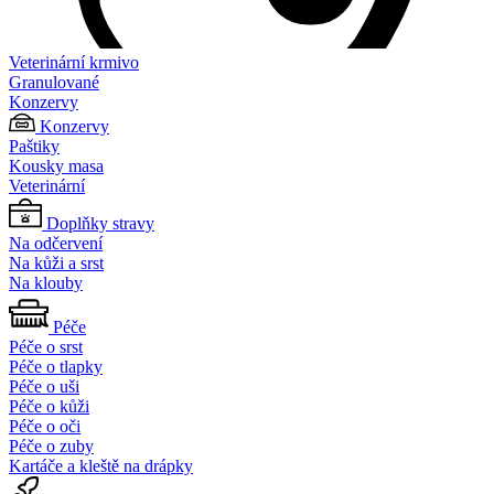
Veterinární krmivo
Granulované
Konzervy
Konzervy
Paštiky
Kousky masa
Veterinární
Doplňky stravy
Na odčervení
Na kůži a srst
Na klouby
Péče
Péče o srst
Péče o tlapky
Péče o uši
Péče o kůži
Péče o oči
Péče o zuby
Kartáče a kleště na drápky