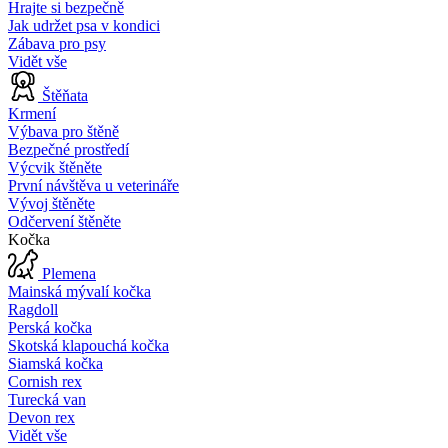
Hrajte si bezpečně
Jak udržet psa v kondici
Zábava pro psy
Vidět vše
Štěňata
Krmení
Výbava pro štěně
Bezpečné prostředí
Výcvik štěněte
První návštěva u veterináře
Vývoj štěněte
Odčervení štěněte
Kočka
Plemena
Mainská mývalí kočka
Ragdoll
Perská kočka
Skotská klapouchá kočka
Siamská kočka
Cornish rex
Turecká van
Devon rex
Vidět vše