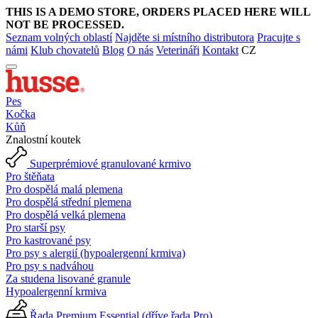
THIS IS A DEMO STORE, ORDERS PLACED HERE WILL
NOT BE PROCESSED.
Seznam volných oblastí
Najděte si místního distributora
Pracujte s
námi
Klub chovatelů
Blog
O nás
Veterináři
Kontakt
CZ
Pes
Kočka
Kůň
Znalostní koutek
Superprémiové granulované krmivo
Pro štěňata
Pro dospělá malá plemena
Pro dospělá střední plemena
Pro dospělá velká plemena
Pro starší psy
Pro kastrované psy
Pro psy s alergií (hypoalergenní krmiva)
Pro psy s nadváhou
Za studena lisované granule
Hypoalergenní krmiva
Řada Premium Essential (dříve řada Pro)