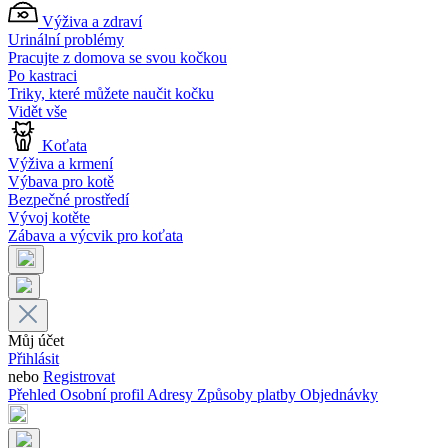
Výživa a zdraví
Urinální problémy
Pracujte z domova se svou kočkou
Po kastraci
Triky, které můžete naučit kočku
Vidět vše
Koťata
Výživa a krmení
Výbava pro kotě
Bezpečné prostředí
Vývoj kotěte
Zábava a výcvik pro koťata
Můj účet
Přihlásit
nebo
Registrovat
Přehled
Osobní profil
Adresy
Způsoby platby
Objednávky