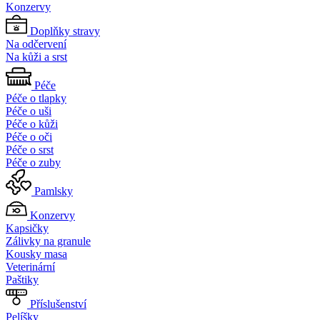
Konzervy
Doplňky stravy
Na odčervení
Na kůži a srst
Péče
Péče o tlapky
Péče o uši
Péče o kůži
Péče o oči
Péče o srst
Péče o zuby
Pamlsky
Konzervy
Kapsičky
Zálivky na granule
Kousky masa
Veterinární
Paštiky
Příslušenství
Pelíšky