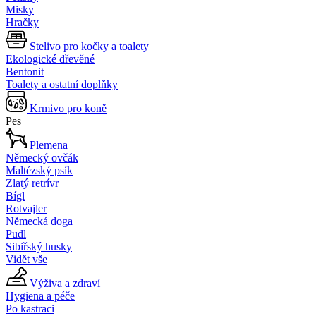
Misky
Hračky
Stelivo pro kočky a toalety
Ekologické dřevěné
Bentonit
Toalety a ostatní doplňky
Krmivo pro koně
Pes
Plemena
Německý ovčák
Maltézský psík
Zlatý retrívr
Bígl
Rotvajler
Německá doga
Pudl
Sibiřský husky
Vidět vše
Výživa a zdraví
Hygiena a péče
Po kastraci