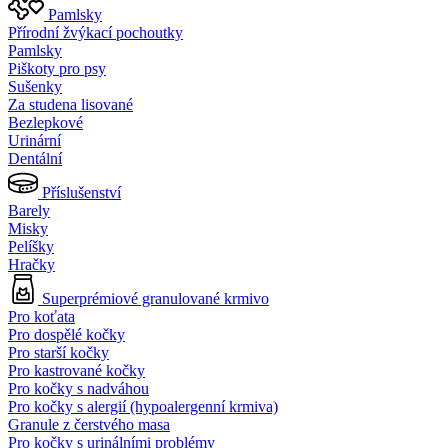
Pamlsky
Přírodní žvýkací pochoutky
Pamlsky
Piškoty pro psy
Sušenky
Za studena lisované
Bezlepkové
Urinární
Dentální
Příslušenství
Barely
Misky
Pelíšky
Hračky
Superprémiové granulované krmivo
Pro koťata
Pro dospělé kočky
Pro starší kočky
Pro kastrované kočky
Pro kočky s nadváhou
Pro kočky s alergií (hypoalergenní krmiva)
Granule z čerstvého masa
Pro kočky s urinálními problémy