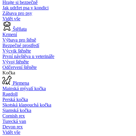
Hrajte si bezpečně
Jak udržet psa v kondici
Zábava pro psy
Vidět vše
Štěňata
Krmení
Výbava pro štěně
Bezpečné prostředí
Výcvik štěněte
První návštěva u veterináře
Vývoj štěněte
Odčervení štěněte
Kočka
Plemena
Mainská mývalí kočka
Ragdoll
Perská kočka
Skotská klapouchá kočka
Siamská kočka
Cornish rex
Turecká van
Devon rex
Vidět vše