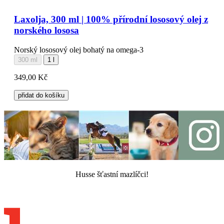
Laxolja, 300 ml | 100% přírodní lososový olej z
norského lososa
Norský lososový olej bohatý na omega-3
300 ml
1 l
349,00 Kč
přidat do košíku
Husse šťastní mazlíčci!