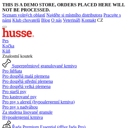
THIS IS A DEMO STORE, ORDERS PLACED HERE WILL
NOT BE PROCESSED.
Seznam volných oblastí
Najděte si místního distributora
Pracujte s
námi
Klub chovatelů
Blog
O nás
Veterináři
Kontakt
CZ
Pes
Kočka
Kůň
Znalostní koutek
Superprémiové granulované krmivo
Pro štěňata
Pro dospělá malá plemena
Pro dospělá střední plemena
Pro dospělá velká plemena
Pro starší psy
Pro kastrované psy
Pro psy s alergií (hypoalergenní krmiva)
Pro psy s nadváhou
Za studena lisované granule
Hypoalergenní krmiva
Řada Premium Essential (dříve řada Pro)