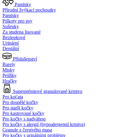
Pamlsky
Přírodní žvýkací pochoutky
Pamlsky
Piškoty pro psy
Sušenky
Za studena lisované
Bezlepkové
Urinární
Dentální
Příslušenství
Barely
Misky
Pelíšky
Hračky
Superprémiové granulované krmivo
Pro koťata
Pro dospělé kočky
Pro starší kočky
Pro kastrované kočky
Pro kočky s nadváhou
Pro kočky s alergií (hypoalergenní krmiva)
Granule z čerstvého masa
Pro kočky s urinálními problémy