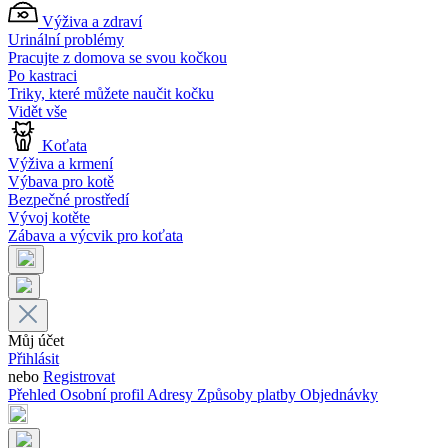
Výživa a zdraví
Urinální problémy
Pracujte z domova se svou kočkou
Po kastraci
Triky, které můžete naučit kočku
Vidět vše
Koťata
Výživa a krmení
Výbava pro kotě
Bezpečné prostředí
Vývoj kotěte
Zábava a výcvik pro koťata
Můj účet
Přihlásit
nebo
Registrovat
Přehled
Osobní profil
Adresy
Způsoby platby
Objednávky