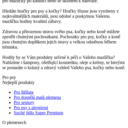
pro mazlíčky po kastraci nebo se sklonem k nadváze.
Hledáte hračky pro psy a kočky? Hračky Husse jsou vyrobeny z
nejkvalitnějších materiálů, jsou odolné a poskytnou Vašemu
mazlíčku hodiny kvalitní zábavy.
Zdravou a přirozenou stravu svého psa, kočky nebo koně můžete
zpestřit chutnými pochoutkami. Pochoutky pro psy, kočky a koně
jsou chutným doplňkem jejich stravy a velkou odměnou během
tréninku.
Hodily by se Vám produkty určené k péči o Vašeho mazlíčka?
Nabízíme i šampony, ošetřující kosmetiku, oleje a krémy, se kterými
se postaráte o krásný a zdravý vzhled Vašeho psa, kočky nebo koně.
Pro psy
Nejlepší produkty
Pro štěňata
Pro dospělá malá plemena
Pro seniory
Pro psy s alergiemi
Suché jídlo Super Premium
O plemenech