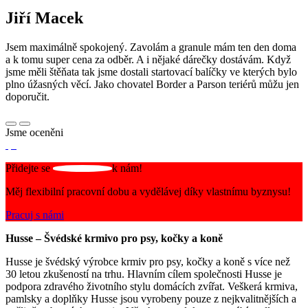
Jiří Macek
Jsem maximálně spokojený. Zavolám a granule mám ten den doma
a k tomu super cena za odběr. A i nějaké dárečky dostávám. Když
jsme měli štěňata tak jsme dostali startovací balíčky ve kterých bylo
plno úžasných věcí. Jako chovatel Border a Parson teriérů můžu jen
doporučit.
Jsme oceněni
Přidejte se
k nám!
Měj flexibilní pracovní dobu a vydělávej díky vlastnímu byznysu!
Pracuj s námi
Husse – Švédské krmivo pro psy, kočky a koně
Husse je švédský výrobce krmiv pro psy, kočky a koně s více než
30 letou zkušeností na trhu. Hlavním cílem společnosti Husse je
podpora zdravého životního stylu domácích zvířat. Veškerá krmiva,
pamlsky a doplňky Husse jsou vyrobeny pouze z nejkvalitnějších a