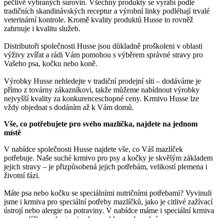
pečlivě vybraných surovin. Všechny produkty se vyrábí podle
tradičních skandinávských receptur a výrobní linky podléhají trvalé
veterinární kontrole. Kromě kvality produktů Husse to rovněž
zahrnuje i kvalitu služeb.
Distributoři společnosti Husse jsou důkladně proškoleni v oblasti
výživy zvířat a rádi Vám pomohou s výběrem správné stravy pro
Vašeho psa, kočku nebo koně.
Výrobky Husse nehledejte v tradiční prodejní síti – dodáváme je
přímo z továrny zákazníkovi, takže můžeme nabídnout výrobky
nejvyšší kvality za konkurenceschopné ceny. Krmivo Husse lze
vždy objednat s dodáním až k Vám domů.
Vše, co potřebujete pro svého mazlíčka, najdete na jednom
místě
V nabídce společnosti Husse najdete vše, co Váš mazlíček
potřebuje. Naše suché krmivo pro psy a kočky je skvělým základem
jejich stravy – je přizpůsobená jejich potřebám, velikostí plemena i
životní fázi.
Máte psa nebo kočku se speciálními nutričními potřebami? Vyvinuli
jsme i krmiva pro speciální potřeby mazlíčků, jako je citlivé zažívací
ústrojí nebo alergie na potraviny. V nabídce máme i speciální krmiva