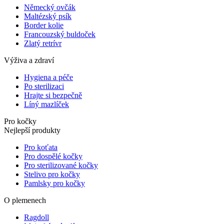
Německý ovčák
Maltézský psík
Border kolie
Francouzský buldoček
Zlatý retrívr
Výživa a zdraví
Hygiena a péče
Po sterilizaci
Hrajte si bezpečně
Líný mazlíček
Pro kočky
Nejlepší produkty
Pro koťata
Pro dospělé kočky
Pro sterilizované kočky
Stelivo pro kočky
Pamlsky pro kočky
O plemenech
Ragdoll