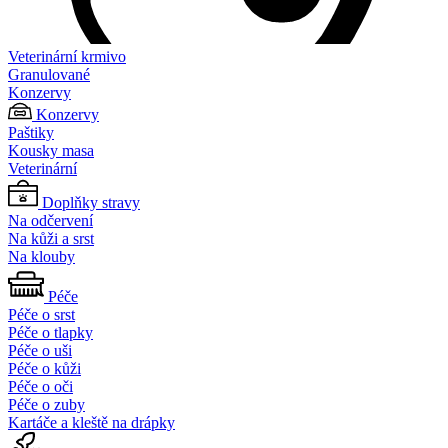
Veterinární krmivo
Granulované
Konzervy
Konzervy
Paštiky
Kousky masa
Veterinární
Doplňky stravy
Na odčervení
Na kůži a srst
Na klouby
Péče
Péče o srst
Péče o tlapky
Péče o uši
Péče o kůži
Péče o oči
Péče o zuby
Kartáče a kleště na drápky