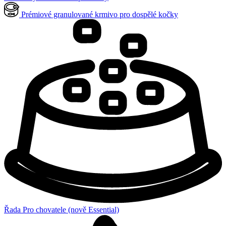
Prémiové granulované krmivo pro dospělé kočky
Řada Pro chovatele (nově Essential)