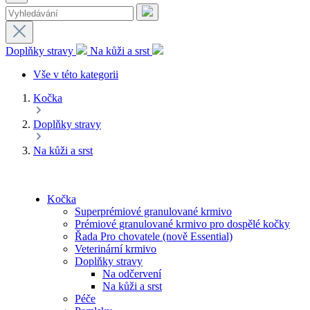
Doplňky stravy
Na kůži a srst
Vše v této kategorii
Kočka
Doplňky stravy
Na kůži a srst
Kočka
Superprémiové granulované krmivo
Prémiové granulované krmivo pro dospělé kočky
Řada Pro chovatele (nově Essential)
Veterinární krmivo
Doplňky stravy
Na odčervení
Na kůži a srst
Péče