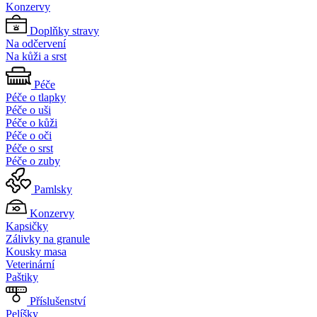
Konzervy
Doplňky stravy
Na odčervení
Na kůži a srst
Péče
Péče o tlapky
Péče o uši
Péče o kůži
Péče o oči
Péče o srst
Péče o zuby
Pamlsky
Konzervy
Kapsičky
Zálivky na granule
Kousky masa
Veterinární
Paštiky
Příslušenství
Pelíšky