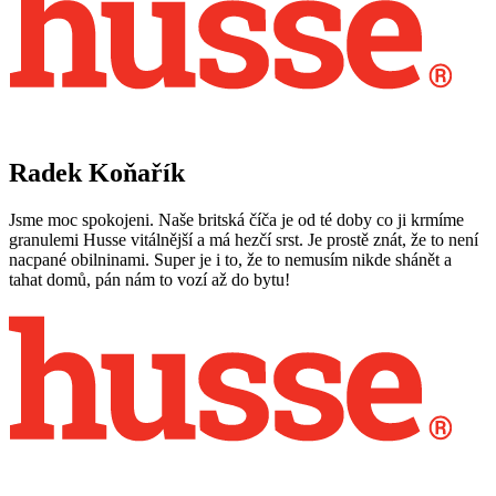
Radek Koňařík
Jsme moc spokojeni. Naše britská číča je od té doby co ji krmíme
granulemi Husse vitálnější a má hezčí srst. Je prostě znát, že to není
nacpané obilninami. Super je i to, že to nemusím nikde shánět a
tahat domů, pán nám to vozí až do bytu!