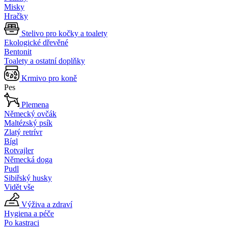
Misky
Hračky
Stelivo pro kočky a toalety
Ekologické dřevěné
Bentonit
Toalety a ostatní doplňky
Krmivo pro koně
Pes
Plemena
Německý ovčák
Maltézský psík
Zlatý retrívr
Bígl
Rotvajler
Německá doga
Pudl
Sibiřský husky
Vidět vše
Výživa a zdraví
Hygiena a péče
Po kastraci