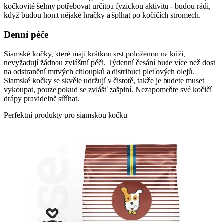
kočkovité šelmy potřebovat určitou fyzickou aktivitu - budou rádi,
když budou honit nějaké hračky a šplhat po kočičích stromech.
Denní péče
Siamské kočky, které mají krátkou srst položenou na kůži,
nevyžadují žádnou zvláštní péči. Týdenní česání bude více než dost
na odstranění mrtvých chloupků a distribuci pleťových olejů.
Siamské kočky se skvěle udržují v čistotě, takže je budete muset
vykoupat, pouze pokud se zvlášť zašpiní. Nezapomeňte své kočičí
drápy pravidelně stříhat.
Perfektní produkty pro siamskou kočku