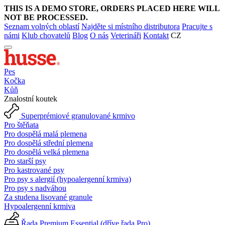
THIS IS A DEMO STORE, ORDERS PLACED HERE WILL
NOT BE PROCESSED.
Seznam volných oblastí
Najděte si místního distributora
Pracujte s
námi
Klub chovatelů
Blog
O nás
Veterináři
Kontakt
CZ
Pes
Kočka
Kůň
Znalostní koutek
Superprémiové granulované krmivo
Pro štěňata
Pro dospělá malá plemena
Pro dospělá střední plemena
Pro dospělá velká plemena
Pro starší psy
Pro kastrované psy
Pro psy s alergií (hypoalergenní krmiva)
Pro psy s nadváhou
Za studena lisované granule
Hypoalergenní krmiva
Řada Premium Essential (dříve řada Pro)