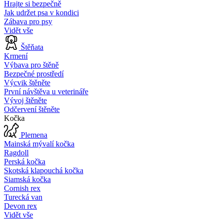
Hrajte si bezpečně
Jak udržet psa v kondici
Zábava pro psy
Vidět vše
Štěňata
Krmení
Výbava pro štěně
Bezpečné prostředí
Výcvik štěněte
První návštěva u veterináře
Vývoj štěněte
Odčervení štěněte
Kočka
Plemena
Mainská mývalí kočka
Ragdoll
Perská kočka
Skotská klapouchá kočka
Siamská kočka
Cornish rex
Turecká van
Devon rex
Vidět vše