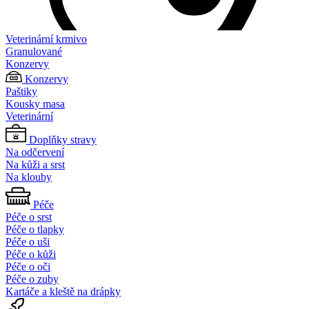
Veterinární krmivo
Granulované
Konzervy
Konzervy
Paštiky
Kousky masa
Veterinární
Doplňky stravy
Na odčervení
Na kůži a srst
Na klouby
Péče
Péče o srst
Péče o tlapky
Péče o uši
Péče o kůži
Péče o oči
Péče o zuby
Kartáče a kleště na drápky