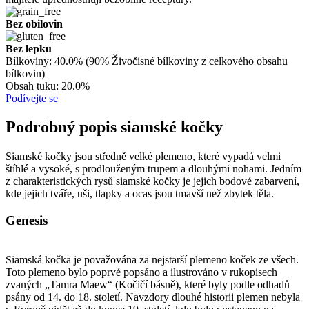
Bez obilovin
Bez lepku
Bílkoviny:
40.0% (90% Živočisné bílkoviny z celkového obsahu
bílkovin)
Obsah tuku:
20.0%
Podívejte se
Podrobný popis siamské kočky
Siamské kočky jsou středně velké plemeno, které vypadá velmi
štíhlé a vysoké, s prodlouženým trupem a dlouhými nohami. Jedním
z charakteristických rysů siamské kočky je jejich bodové zabarvení,
kde jejich tváře, uši, tlapky a ocas jsou tmavší než zbytek těla.
Genesis
Siamská kočka je považována za nejstarší plemeno koček ze všech.
Toto plemeno bylo poprvé popsáno a ilustrováno v rukopisech
zvaných „Tamra Maew“ (Kočičí básně), které byly podle odhadů
psány od 14. do 18. století. Navzdory dlouhé historii plemen nebyla