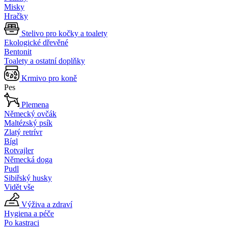
Misky
Hračky
Stelivo pro kočky a toalety
Ekologické dřevěné
Bentonit
Toalety a ostatní doplňky
Krmivo pro koně
Pes
Plemena
Německý ovčák
Maltézský psík
Zlatý retrívr
Bígl
Rotvajler
Německá doga
Pudl
Sibiřský husky
Vidět vše
Výživa a zdraví
Hygiena a péče
Po kastraci