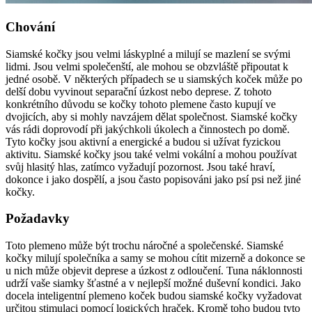
Chování
Siamské kočky jsou velmi láskyplné a milují se mazlení se svými
lidmi. Jsou velmi společenští, ale mohou se obzvláště připoutat k
jedné osobě. V některých případech se u siamských koček může po
delší dobu vyvinout separační úzkost nebo deprese. Z tohoto
konkrétního důvodu se kočky tohoto plemene často kupují ve
dvojicích, aby si mohly navzájem dělat společnost. Siamské kočky
vás rádi doprovodí při jakýchkoli úkolech a činnostech po domě.
Tyto kočky jsou aktivní a energické a budou si užívat fyzickou
aktivitu. Siamské kočky jsou také velmi vokální a mohou používat
svůj hlasitý hlas, zatímco vyžadují pozornost. Jsou také hraví,
dokonce i jako dospělí, a jsou často popisováni jako psí psi než jiné
kočky.
Požadavky
Toto plemeno může být trochu náročné a společenské. Siamské
kočky milují společníka a samy se mohou cítit mizerně a dokonce se
u nich může objevit deprese a úzkost z odloučení. Tuna náklonnosti
udrží vaše siamky šťastné a v nejlepší možné duševní kondici. Jako
docela inteligentní plemeno koček budou siamské kočky vyžadovat
určitou stimulaci pomocí logických hraček. Kromě toho budou tyto