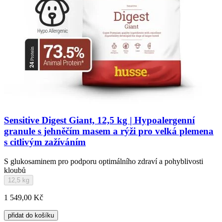
Sensitive Digest Giant, 12,5 kg | Hypoalergenní
granule s jehněčím masem a rýži pro velká plemena
s citlivým zažíváním
S glukosaminem pro podporu optimálního zdraví a pohyblivosti
kloubů
12,5 kg
1 549,00 Kč
přidat do košíku