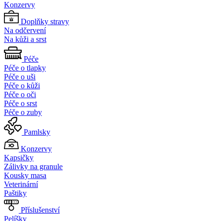
Konzervy
Doplňky stravy
Na odčervení
Na kůži a srst
Péče
Péče o tlapky
Péče o uši
Péče o kůži
Péče o oči
Péče o srst
Péče o zuby
Pamlsky
Konzervy
Kapsičky
Zálivky na granule
Kousky masa
Veterinární
Paštiky
Příslušenství
Pelíšky