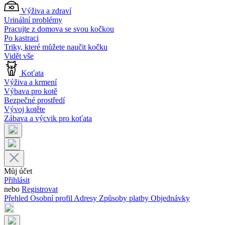
Výživa a zdraví
Urinální problémy
Pracujte z domova se svou kočkou
Po kastraci
Triky, které můžete naučit kočku
Vidět vše
Koťata
Výživa a krmení
Výbava pro kotě
Bezpečné prostředí
Vývoj kotěte
Zábava a výcvik pro koťata
Můj účet
Přihlásit
nebo
Registrovat
Přehled
Osobní profil
Adresy
Způsoby platby
Objednávky