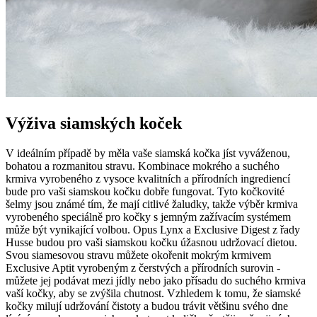
Výživa siamských koček
V ideálním případě by měla vaše siamská kočka jíst vyváženou,
bohatou a rozmanitou stravu. Kombinace mokrého a suchého
krmiva vyrobeného z vysoce kvalitních a přírodních ingrediencí
bude pro vaši siamskou kočku dobře fungovat. Tyto kočkovité
šelmy jsou známé tím, že mají citlivé žaludky, takže výběr krmiva
vyrobeného speciálně pro kočky s jemným zažívacím systémem
může být vynikající volbou. Opus Lynx a Exclusive Digest z řady
Husse budou pro vaši siamskou kočku úžasnou udržovací dietou.
Svou siamesovou stravu můžete okořenit mokrým krmivem
Exclusive Aptit vyrobeným z čerstvých a přírodních surovin -
můžete jej podávat mezi jídly nebo jako přísadu do suchého krmiva
vaší kočky, aby se zvýšila chutnost. Vzhledem k tomu, že siamské
kočky milují udržování čistoty a budou trávit většinu svého dne