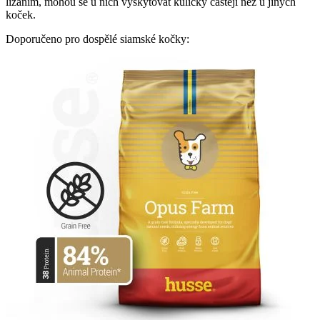
lízáním, mohou se u nich vyskytovat kuličky častěji než u jiných
koček.
Doporučeno pro dospělé siamské kočky: