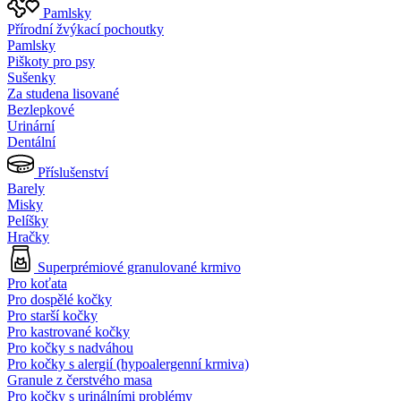
Pamlsky
Přírodní žvýkací pochoutky
Pamlsky
Piškoty pro psy
Sušenky
Za studena lisované
Bezlepkové
Urinární
Dentální
Příslušenství
Barely
Misky
Pelíšky
Hračky
Superprémiové granulované krmivo
Pro koťata
Pro dospělé kočky
Pro starší kočky
Pro kastrované kočky
Pro kočky s nadváhou
Pro kočky s alergií (hypoalergenní krmiva)
Granule z čerstvého masa
Pro kočky s urinálními problémy