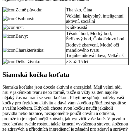
Země původu:
Thajsko, Čína
Vokální, láskyplný, inteligentní,
Osobnost:
aktivní, sociální
Srst:
Krátkosrstá
Těsnící bod, Modrý bod,
Barvy:
Šeříkový bod, Čokoládový bod
Bodové zbarvení, Modré oči
Charakteristika:
mandlového tvaru,
Trojúhelníková hlava, Velké uši
Délka života:
z 8 až 15 let
Siamská kočka koťata
Siamská koťátka jsou docela aktivní a energická. Mají velmi rádi
hru v jakémkoli tvaru nebo formě, takže si vždy za den najděte
nějaký čas na hraní se svou kočkou. Playtime splňuje potřeby vaší
kočky pro fyzickou aktivitu a dává vám skvělou příležitost spojit se
s vaším kotětem. Kdykoli chcete svou kočku naučit jakákoli
pravidla nebo hranice, nezapomeňte použít chválu a odměnu,
protože to je nejúčinnější způsob, jak vycvičit vaše kotě. V prvním
roce koťata rychle rostou, takže krmení vyváženou stravou složenou
ze zdravých a přírodních ingrediencí je zásadní pro zdraví a správný