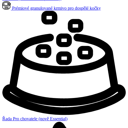
Prémiové granulované krmivo pro dospělé kočky
Řada Pro chovatele (nově Essential)