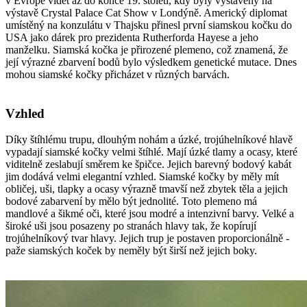
v Evropě vidět až do konce 19. století, kdy byly vystaveny na
výstavě Crystal Palace Cat Show v Londýně. Americký diplomat
umístěný na konzulátu v Thajsku přinesl první siamskou kočku do
USA jako dárek pro prezidenta Rutherforda Hayese a jeho
manželku. Siamská kočka je přirozené plemeno, což znamená, že
její výrazné zbarvení bodů bylo výsledkem genetické mutace. Dnes
mohou siamské kočky přicházet v různých barvách.
Vzhled
Díky štíhlému trupu, dlouhým nohám a úzké, trojúhelníkové hlavě
vypadají siamské kočky velmi štíhlé. Mají úzké tlamy a ocasy, které
viditelně zeslabují směrem ke špičce. Jejich barevný bodový kabát
jim dodává velmi elegantní vzhled. Siamské kočky by měly mít
obličej, uši, tlapky a ocasy výrazně tmavší než zbytek těla a jejich
bodové zabarvení by mělo být jednolité. Toto plemeno má
mandlové a šikmé oči, které jsou modré a intenzivní barvy. Velké a
široké uši jsou posazeny po stranách hlavy tak, že kopírují
trojúhelníkový tvar hlavy. Jejich trup je postaven proporcionálně -
paže siamských koček by neměly být širší než jejich boky.