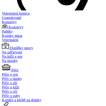
Veterinární krmivo
Granulované
Konzervy
Konzervy
Paštiky
Kousky masa
Veterinární
Doplňky stravy
Na odčervení
Na kůži a srst
Na klouby
Péče
Péče o srst
Péče o tlapky
Péče o uši
Péče o kůži
Péče o oči
Péče o zuby
Kartáče a kleště na drápky