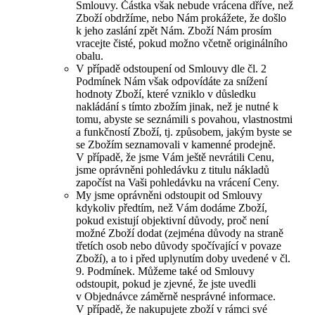
Smlouvy. Částka však nebude vrácena dříve, než
Zboží obdržíme, nebo Nám prokážete, že došlo
k jeho zaslání zpět Nám. Zboží Nám prosím
vracejte čisté, pokud možno včetně originálního
obalu.
V případě odstoupení od Smlouvy dle čl. 2
Podmínek Nám však odpovídáte za snížení
hodnoty Zboží, které vzniklo v důsledku
nakládání s tímto zbožím jinak, než je nutné k
tomu, abyste se seznámili s povahou, vlastnostmi
a funkčností Zboží, tj. způsobem, jakým byste se
se Zbožím seznamovali v kamenné prodejně.
V případě, že jsme Vám ještě nevrátili Cenu,
jsme oprávněni pohledávku z titulu nákladů
započíst na Vaši pohledávku na vrácení Ceny.
My jsme oprávněni odstoupit od Smlouvy
kdykoliv předtím, než Vám dodáme Zboží,
pokud existují objektivní důvody, proč není
možné Zboží dodat (zejména důvody na straně
třetích osob nebo důvody spočívající v povaze
Zboží), a to i před uplynutím doby uvedené v čl.
9. Podmínek. Můžeme také od Smlouvy
odstoupit, pokud je zjevné, že jste uvedli
v Objednávce záměrně nesprávné informace.
V případě, že nakupujete zboží v rámci své