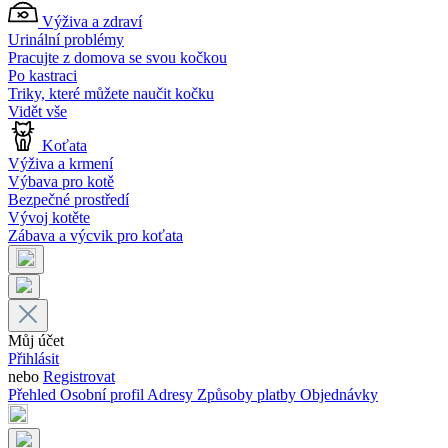
Výživa a zdraví
Urinální problémy
Pracujte z domova se svou kočkou
Po kastraci
Triky, které můžete naučit kočku
Vidět vše
Koťata
Výživa a krmení
Výbava pro kotě
Bezpečné prostředí
Vývoj kotěte
Zábava a výcvik pro koťata
Můj účet
Přihlásit
nebo
Registrovat
Přehled
Osobní profil
Adresy
Způsoby platby
Objednávky