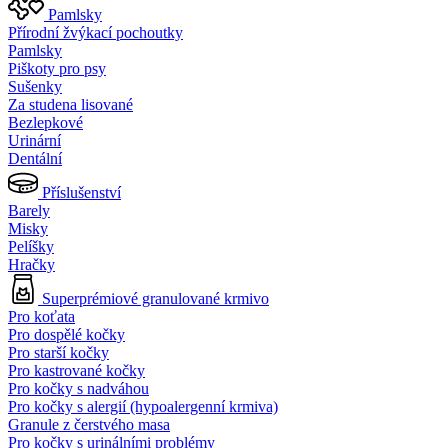
Pamlsky
Přírodní žvýkací pochoutky
Pamlsky
Piškoty pro psy
Sušenky
Za studena lisované
Bezlepkové
Urinární
Dentální
Příslušenství
Barely
Misky
Pelíšky
Hračky
Superprémiové granulované krmivo
Pro koťata
Pro dospělé kočky
Pro starší kočky
Pro kastrované kočky
Pro kočky s nadváhou
Pro kočky s alergií (hypoalergenní krmiva)
Granule z čerstvého masa
Pro kočky s urinálními problémy