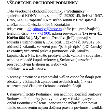
VŠEOBECNÉ OBCHODNÍ PODMÍNKY
Tyto všeobecné obchodní podmínky (“
Podmínky
”)
společnosti KONY trade, s. r. o., IČ: 29209145, Selská 15/57,
Brno, 614 00, zapsané u Krajského soudu v Brně spisová
značka oddíl C vložka 65904. Kontaktní
údaje: email
objednavky@husse.cz
(dále jen „prodávající“),
telefonní číslo
777 773 900
, adresa provozovny
Tyršova 41,
Kuřim 664 34
(„
My
” nebo „
Prodávající
”) upravují v
souladu s ustanovením § 1751 odst. 1 zákona č. 89/2012 Sb.,
občanský zákoník, ve znění pozdějších předpisů („
Občanský
zákoník
“) vzájemná práva a povinnosti Vás, jakožto
kupujících, a Nás, jakožto prodávajících, vzniklá v souvislosti
nebo na základě kupní smlouvy („
Smlouva
“) uzavřené
prostřednictvím E-shopu na webových
stránkách
www.husse.cz
Všechny informace o zpracování Vašich osobních údajů jsou
obsaženy v Zásadách zpracování osobních údajů, která
naleznete pod článkem Ochrana osobních údajů.
Ustanovení těchto Podmínek jsou nedílnou součástí Smlouvy.
Smlouva a Podmínky jsou vyhotoveny v českém jazyce.
Znění Podmínek můžeme jednostranně měnit či doplňovat.
Tímto ustanovením nejsou dotčena práva a povinnosti vzniklá