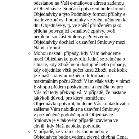
odeslanou na Vaši e-mailovou adresu zadanou
v Objednávce. Součástí potvrzení bude shrnutí
Objednávky a tyto Podmínky formou přílohy e-
mailové zprávy. Podmínky ve znění účinném ke
dni Objednávky, tj. ve znění přiloženém jako
příloha potvrzující e-mailové zprávy, tvoří
nedílnou součást Smlouvy. Potvrzením
Objednávky dochází k uzavření Smlouvy mezi
Námi a Vámi.
Mohou nastat i případy, kdy Vám nebudeme
moci Objednávku potvrdit. Jedná se zejména o
situace, kdy Zboží není dostupné nebo případy,
kdy objednáte větší počet kusů Zboží, než kolik
je z naší strany umožněno. Informaci o
maximálním počtu Zboží Vám však vždy v rámci
E-shopu předem poskytneme a neměla by pro
Vás být tedy překvapivá. V případě, že nastane
jakýkoli důvod, pro který nemůžeme
Objednávku potvrdit, budeme Vás kontaktovat a
zašleme Vám nabídku na uzavření Smlouvy
v pozměněné podobě oproti Objednávce.
Smlouva je v takovém případě uzavřena ve
chvíli, kdy Naši nabídku potvrdíte.
V případě, že v rámci E-shopu nebo v
Objednávce bude uvedena zjevně chybná Cena,