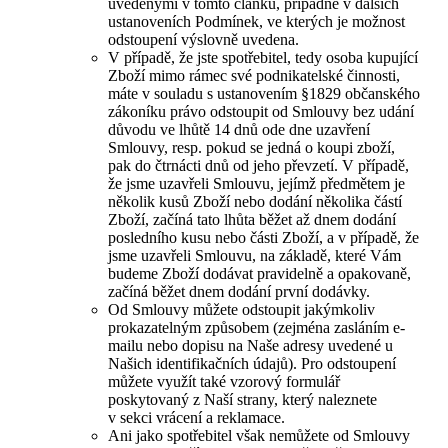
uvedenými v tomto článku, případně v dalších
ustanoveních Podmínek, ve kterých je možnost
odstoupení výslovně uvedena.
V případě, že jste spotřebitel, tedy osoba kupující
Zboží mimo rámec své podnikatelské činnosti,
máte v souladu s ustanovením §1829 občanského
zákoníku právo odstoupit od Smlouvy bez udání
důvodu ve lhůtě 14 dnů ode dne uzavření
Smlouvy, resp. pokud se jedná o koupi zboží,
pak do čtrnácti dnů od jeho převzetí. V případě,
že jsme uzavřeli Smlouvu, jejímž předmětem je
několik kusů Zboží nebo dodání několika částí
Zboží, začíná tato lhůta běžet až dnem dodání
posledního kusu nebo části Zboží, a v případě, že
jsme uzavřeli Smlouvu, na základě, které Vám
budeme Zboží dodávat pravidelně a opakovaně,
začíná běžet dnem dodání první dodávky.
Od Smlouvy můžete odstoupit jakýmkoliv
prokazatelným způsobem (zejména zasláním e-
mailu nebo dopisu na Naše adresy uvedené u
Našich identifikačních údajů). Pro odstoupení
můžete využít také vzorový formulář
poskytovaný z Naší strany, který naleznete
v sekci vrácení a reklamace.
Ani jako spotřebitel však nemůžete od Smlouvy