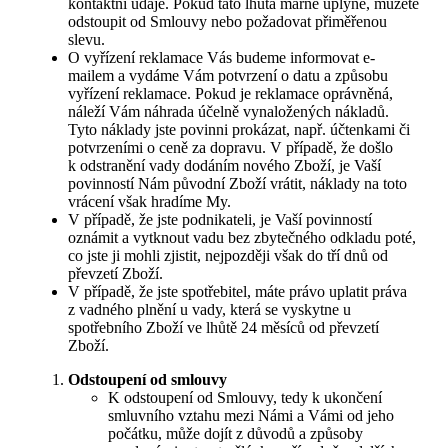
kontaktní údaje. Pokud tato lhůta marně uplyne, můžete
odstoupit od Smlouvy nebo požadovat přiměřenou
slevu.
O vyřízení reklamace Vás budeme informovat e-
mailem a vydáme Vám potvrzení o datu a způsobu
vyřízení reklamace. Pokud je reklamace oprávněná,
náleží Vám náhrada účelně vynaložených nákladů.
Tyto náklady jste povinni prokázat, např. účtenkami či
potvrzeními o ceně za dopravu. V případě, že došlo
k odstranění vady dodáním nového Zboží, je Vaší
povinností Nám původní Zboží vrátit, náklady na toto
vrácení však hradíme My.
V případě, že jste podnikateli, je Vaší povinností
oznámit a vytknout vadu bez zbytečného odkladu poté,
co jste ji mohli zjistit, nejpozději však do tří dnů od
převzetí Zboží.
V případě, že jste spotřebitel, máte právo uplatit práva
z vadného plnění u vady, která se vyskytne u
spotřebního Zboží ve lhůtě 24 měsíců od převzetí
Zboží.
Odstoupení od smlouvy
K odstoupení od Smlouvy, tedy k ukončení
smluvního vztahu mezi Námi a Vámi od jeho
počátku, může dojít z důvodů a způsoby