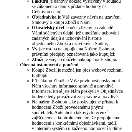
Faktura
je daňový doklad vystavený v souladu
se zákonem o dani z přidané hodnoty na
Celkovou cenu;
Objednávka
je Váš závazný návrh na uzavření
Smlouvy o koupi Zboží s Námi;
Uživatelský účet
je účet zřízený na základě
Vámi sdělených údajů, jež umožňuje uchování
zadaných údajů a uchovávání historie
objednaného Zboží a uzavřených Smluv;
Vy
jste osoba nakupující na Našem E-shopu,
právními předpisy označovaná jako kupující;
Zboží
je vše, co můžete nakoupit na E-shopu.
Obecná ustanovení a poučení
Koupě Zboží je možná jen přes webové rozhraní
E-shopu.
Při nákupu Zboží je Vaše povinnost poskytnout
Nám všechny informace správně a pravdivě.
Informace, které jste Nám poskytli v Objednávce
budeme tedy považovat za správné a pravdivé.
Na našem E-shopu také poskytujeme přístup k
hodnocení Zboží provedenému jinými
spotřebiteli. Autenticitu takových recenzí
zajišťujeme a kontrolujeme tím, že propojujeme
hodnocení s konkrétními objednávkami, tudíž
v interním systému u každého hodnocení vidíme