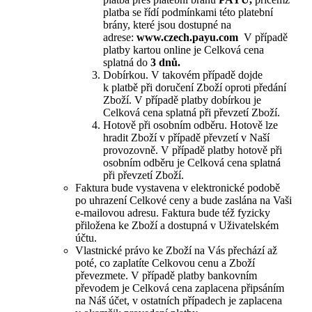
platba se řídí podmínkami této platební
brány, které jsou dostupné na
adrese:
www.czech.payu.com
V případě
platby kartou online je Celková cena
splatná do
3 dnů.
Dobírkou. V takovém případě dojde
k platbě při doručení Zboží oproti předání
Zboží. V případě platby dobírkou je
Celková cena splatná při převzetí Zboží.
Hotově při osobním odběru. Hotově lze
hradit Zboží v případě převzetí v Naší
provozovně. V případě platby hotově při
osobním odběru je Celková cena splatná
při převzetí Zboží.
Faktura bude vystavena v elektronické podobě
po uhrazení Celkové ceny a bude zaslána na Vaši
e-mailovou adresu. Faktura bude též fyzicky
přiložena ke Zboží a dostupná v Uživatelském
účtu.
Vlastnické právo ke Zboží na Vás přechází až
poté, co zaplatíte Celkovou cenu a Zboží
převezmete. V případě platby bankovním
převodem je Celková cena zaplacena připsáním
na Náš účet, v ostatních případech je zaplacena