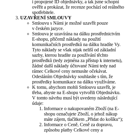
i propojené ID objednávky, a tak jsme schopni
ověřit a prokázat, že recenze pochází od reálného
spotřebitele.
UZAVŘENÍ SMLOUVY
Smlouvu s Námi je možné uzavřít pouze
v českém jazyce.
Smlouva je uzavírána na dálku prostřednictvím
E-shopu, přičemž náklady na použití
komunikačních prostředků na dálku hradíte Vy.
Tyto náklady se však nijak neliší od základní
sazby, kterou hradíte za používání těchto
prostředků (tedy zejména za přístup k internetu),
žádné další náklady účtované Námi tedy nad
rámec Celkové ceny nemusíte očekávat.
Odesláním Objednávky souhlasíte s tím, že
prostředky komunikace na dálku využíváme.
K tomu, abychom mohli Smlouvu uzavřít, je
třeba, abyste na E-shopu vytvořili Objednávku.
V tomto návrhu musí být uvedeny následující
údaje:
Informace o nakupovaném Zboží (na E-
shopu označujete Zboží, o jehož nákup
máte zájem, tlačítkem „Přidat do košíku“);
Informace o Ceně, Ceně za dopravu,
způsobu platby Celkové ceny a