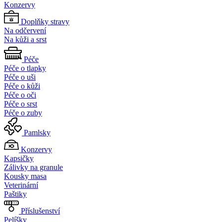
Konzervy
Doplňky stravy
Na odčervení
Na kůži a srst
Péče
Péče o tlapky
Péče o uši
Péče o kůži
Péče o oči
Péče o srst
Péče o zuby
Pamlsky
Konzervy
Kapsičky
Zálivky na granule
Kousky masa
Veterinární
Paštiky
Příslušenství
Pelíšky