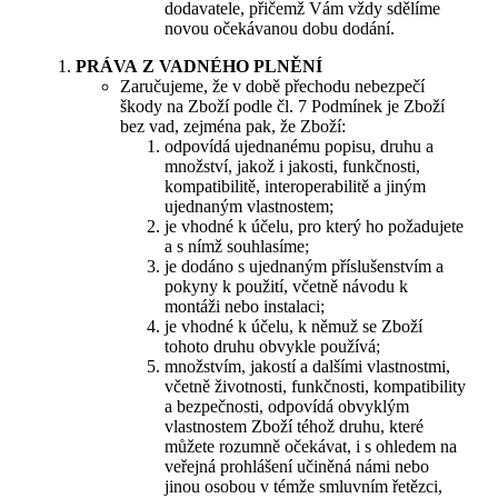
dodavatele, přičemž Vám vždy sdělíme
novou očekávanou dobu dodání.
PRÁVA Z VADNÉHO PLNĚNÍ
Zaručujeme, že v době přechodu nebezpečí
škody na Zboží podle čl. 7 Podmínek je Zboží
bez vad, zejména pak, že Zboží:
odpovídá ujednanému popisu, druhu a
množství, jakož i jakosti, funkčnosti,
kompatibilitě, interoperabilitě a jiným
ujednaným vlastnostem;
je vhodné k účelu, pro který ho požadujete
a s nímž souhlasíme;
je dodáno s ujednaným příslušenstvím a
pokyny k použití, včetně návodu k
montáži nebo instalaci;
je vhodné k účelu, k němuž se Zboží
tohoto druhu obvykle používá;
množstvím, jakostí a dalšími vlastnostmi,
včetně životnosti, funkčnosti, kompatibility
a bezpečnosti, odpovídá obvyklým
vlastnostem Zboží téhož druhu, které
můžete rozumně očekávat, i s ohledem na
veřejná prohlášení učiněná námi nebo
jinou osobou v témže smluvním řetězci,