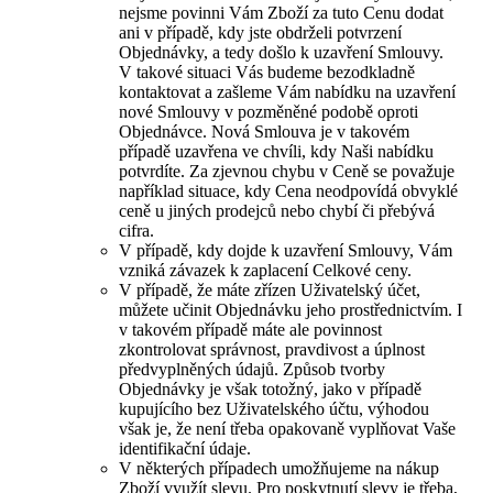
nejsme povinni Vám Zboží za tuto Cenu dodat
ani v případě, kdy jste obdrželi potvrzení
Objednávky, a tedy došlo k uzavření Smlouvy.
V takové situaci Vás budeme bezodkladně
kontaktovat a zašleme Vám nabídku na uzavření
nové Smlouvy v pozměněné podobě oproti
Objednávce. Nová Smlouva je v takovém
případě uzavřena ve chvíli, kdy Naši nabídku
potvrdíte. Za zjevnou chybu v Ceně se považuje
například situace, kdy Cena neodpovídá obvyklé
ceně u jiných prodejců nebo chybí či přebývá
cifra.
V případě, kdy dojde k uzavření Smlouvy, Vám
vzniká závazek k zaplacení Celkové ceny.
V případě, že máte zřízen Uživatelský účet,
můžete učinit Objednávku jeho prostřednictvím. I
v takovém případě máte ale povinnost
zkontrolovat správnost, pravdivost a úplnost
předvyplněných údajů. Způsob tvorby
Objednávky je však totožný, jako v případě
kupujícího bez Uživatelského účtu, výhodou
však je, že není třeba opakovaně vyplňovat Vaše
identifikační údaje.
V některých případech umožňujeme na nákup
Zboží využít slevu. Pro poskytnutí slevy je třeba,