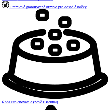
Prémiové granulované krmivo pro dospělé kočky
Řada Pro chovatele (nově Essential)