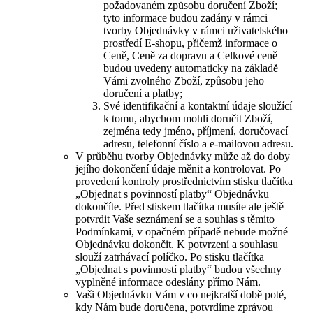
požadovaném způsobu doručení Zboží;
tyto informace budou zadány v rámci
tvorby Objednávky v rámci uživatelského
prostředí E-shopu, přičemž informace o
Ceně, Ceně za dopravu a Celkové ceně
budou uvedeny automaticky na základě
Vámi zvolného Zboží, způsobu jeho
doručení a platby;
Své identifikační a kontaktní údaje sloužící
k tomu, abychom mohli doručit Zboží,
zejména tedy jméno, příjmení, doručovací
adresu, telefonní číslo a e-mailovou adresu.
V průběhu tvorby Objednávky může až do doby
jejího dokončení údaje měnit a kontrolovat. Po
provedení kontroly prostřednictvím stisku tlačítka
„Objednat s povinností platby“ Objednávku
dokončíte. Před stiskem tlačítka musíte ale ještě
potvrdit Vaše seznámení se a souhlas s těmito
Podmínkami, v opačném případě nebude možné
Objednávku dokončit. K potvrzení a souhlasu
slouží zatrhávací políčko. Po stisku tlačítka
„Objednat s povinností platby“ budou všechny
vyplněné informace odeslány přímo Nám.
Vaši Objednávku Vám v co nejkratší době poté,
kdy Nám bude doručena, potvrdíme zprávou