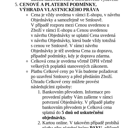
CENOVÉ A PLATEBNÍ PODMÍNKY,
VÝHRADA VLASTNICKÉHO PRÁVA
Cena je vždy uvedena v rámci E-shopu, v návrhu
Objednávky a samozřejmě ve Smlouvě.
V případě rozporu mezi Cenou uvedenou u
Zboží v rámci E-shopu a Cenou uvedenou
v návrhu Objednávky se uplatní Cena uvedená
v návrhu Objednávky, která bude vždy totožná
s cenou ve Smlouvě. V rámci návrhu
Objednávky je též uvedena Cena za dopravu,
případně podmínky, kdy je doprava zdarma.
Celková cena je uvedena včetně DPH včetně
veškerých poplatků stanovených zákonem.
Platbu Celkové ceny po Vás budeme požadovat
po uzavření Smlouvy a před předáním Zboží.
Úhradu Celkové ceny můžete provést
následujícími způsoby:
Bankovním převodem. Informace pro
provedení platby Vám zašleme v rámci
potvrzení Objednávky. V případě platby
bankovním převodem je Celková cena
splatná do
5 dnů od uskutečnění
objednávky.
Kartou online. V takovém případě probíhá
platba přes platební bránu
PAYU,
přičemž