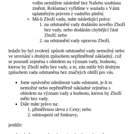
volbu nemůžete následně bez Našeho souhlasu
změnit. Reklamaci vyřídíme v souladu s Vámi
uplatněným právem z vadného plnění.
Má-li Zboží vadu, máte následující práva:
na odstranění vady dodáním nového Zboží
bez vady, nebo dodáním chybějící části
Zboží; nebo
na odstranění vady opravou Zboží,
ledaže by byl zvolený způsob odstranění vady nemožný nebo
ve srovnání s druhým způsobem nepřiměřeně nákladný, což
se posoudí zejména s ohledem na význam vady, hodnotu,
kterou by Zboží mělo bez vady, a to, zda může být druhým
způsobem vada odstraněna bez značných obtíží pro vás.
Jsme oprávněni odmítnout vadu odstranit, je-li to
nemožné nebo nepřiměřeně nákladné zejména s
ohledem na význam vady a hodnotu, kterou by Zboží
mělo bez vady.
Dále máte právo na:
přiměřenou slevu z Ceny; nebo
odstoupení od Smlouvy,
jestliže: