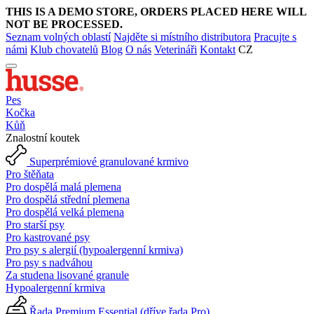
THIS IS A DEMO STORE, ORDERS PLACED HERE WILL
NOT BE PROCESSED.
Seznam volných oblastí
Najděte si místního distributora
Pracujte s
námi
Klub chovatelů
Blog
O nás
Veterináři
Kontakt
CZ
Pes
Kočka
Kůň
Znalostní koutek
Superprémiové granulované krmivo
Pro štěňata
Pro dospělá malá plemena
Pro dospělá střední plemena
Pro dospělá velká plemena
Pro starší psy
Pro kastrované psy
Pro psy s alergií (hypoalergenní krmiva)
Pro psy s nadváhou
Za studena lisované granule
Hypoalergenní krmiva
Řada Premium Essential (dříve řada Pro)