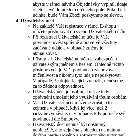
abyste v rámci návrhu Objednávky vyplnili údaje
o této slevě do předem určeného pole. Pokud tak
učiníte, bude Vám Zboží poskytnuto se slevou.
Uživatelský účet
Na základě Vaší registrace v rámci E-shopu
můžete přistupovat do svého Uživatelského účtu.
Při registraci Uživatelského účtu je Vaše
povinnost uvést správně a pravdivě všechny
zadávané údaje a v případě změny je
aktualizovat.
Přístup k Uživatelskému účtu je zabezpečen
uživatelským jménem a heslem. Ohledně těchto
přístupových je Vaší povinností zachovávat
mlčenlivost a nikomu tyto údaje neposkytovat.
V případě, že dojde k jejich zneužití, neneseme
za to žádnou odpovědnost.
Uživatelský účet je osobní, a nejste tedy
oprávněni umožnit jeho využívání třetím osobám.
Váš Uživatelský účet můžeme zrušit, a to
zejména v případě, když jej více, než
2
roky
nevyužíváte, či v případě, kdy porušíte své
povinnosti dle Smlouvy.
Uživatelský účet nemusí být dostupný
nepřetržitě, a to zejména s ohledem na nutnou
údržbu hardwarového a softwarového vybavení.