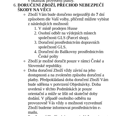
v okamžik provedení platby.
DORUČENÍ ZBOŽÍ, PŘECHOD NEBEZPEČÍ
ŠKODY NA VĚCI
Zboží Vám bude doručeno nejpozději do
7
dní
způsobem dle Vaší volby, přičemž můžete vybírat
z následujících možností:
V místě prodejen Husse
Osobní odběr na výdejních místech
společnosti GLS (Parcel shop).
Doručení prostřednictvím dopravních
společností GLS.
Doručení do Balíkovny prostřednictvím
České pošty
Zboží je možné doručit pouze v rámci České a
Slovenské republiky.
Doba doručení Zboží vždy závisí na jeho
dostupnosti a na zvoleném způsobu doručení a
platby. Předpokládaná doba doručení Zboží Vám
bude sdělena v potvrzení Objednávky. Doba
uvedená v těchto Podmínkách je pouze
orientační a může se lišit od skutečné doby
dodání. V případě osobního odběru na
provozovně Vás vždy o možnosti vyzvednutí
Zboží budeme informovat prostřednictvím e-
mailu.