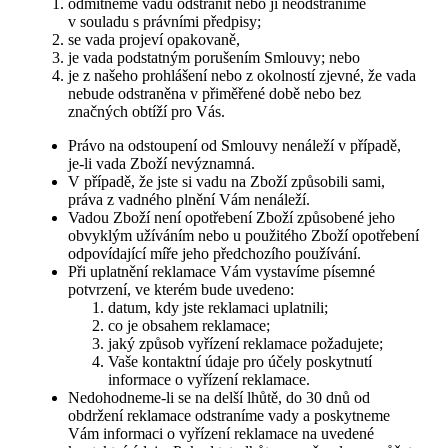
odmítneme vadu odstranit nebo ji neodstraníme
v souladu s právními předpisy;
se vada projeví opakovaně,
je vada podstatným porušením Smlouvy; nebo
je z našeho prohlášení nebo z okolností zjevné, že vada
nebude odstraněna v přiměřené době nebo bez
značných obtíží pro Vás.
Právo na odstoupení od Smlouvy nenáleží v případě,
je-li vada Zboží nevýznamná.
V případě, že jste si vadu na Zboží způsobili sami,
práva z vadného plnění Vám nenáleží.
Vadou Zboží není opotřebení Zboží způsobené jeho
obvyklým užíváním nebo u použitého Zboží opotřebení
odpovídající míře jeho předchozího používání.
Při uplatnění reklamace Vám vystavíme písemné
potvrzení, ve kterém bude uvedeno:
datum, kdy jste reklamaci uplatnili;
co je obsahem reklamace;
jaký způsob vyřízení reklamace požadujete;
Vaše kontaktní údaje pro účely poskytnutí
informace o vyřízení reklamace.
Nedohodneme-li se na delší lhůtě, do 30 dnů od
obdržení reklamace odstraníme vady a poskytneme
Vám informaci o vyřízení reklamace na uvedené