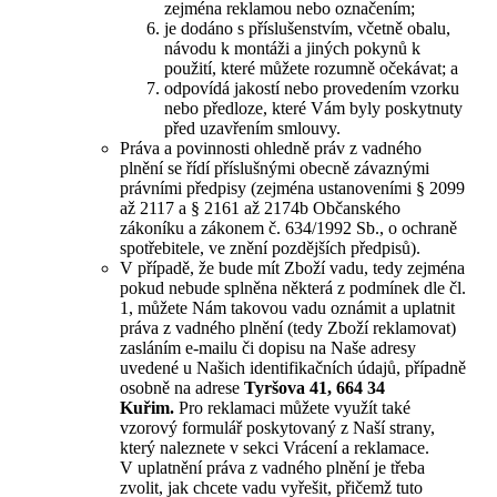
zejména reklamou nebo označením;
je dodáno s příslušenstvím, včetně obalu,
návodu k montáži a jiných pokynů k
použití, které můžete rozumně očekávat; a
odpovídá jakostí nebo provedením vzorku
nebo předloze, které Vám byly poskytnuty
před uzavřením smlouvy.
Práva a povinnosti ohledně práv z vadného
plnění se řídí příslušnými obecně závaznými
právními předpisy (zejména ustanoveními § 2099
až 2117 a § 2161 až 2174b Občanského
zákoníku a zákonem č. 634/1992 Sb., o ochraně
spotřebitele, ve znění pozdějších předpisů).
V případě, že bude mít Zboží vadu, tedy zejména
pokud nebude splněna některá z podmínek dle čl.
1, můžete Nám takovou vadu oznámit a uplatnit
práva z vadného plnění (tedy Zboží reklamovat)
zasláním e-mailu či dopisu na Naše adresy
uvedené u Našich identifikačních údajů, případně
osobně na adrese
Tyršova 41, 664 34
Kuřim
.
Pro reklamaci můžete využít také
vzorový formulář poskytovaný z Naší strany,
který naleznete v sekci Vrácení a reklamace.
V uplatnění práva z vadného plnění je třeba
zvolit, jak chcete vadu vyřešit, přičemž tuto