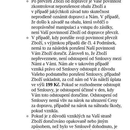
Po převzetí Zboží od dopravce je Vaše povinnost
zkontrolovat neporušenost obalu Zboží a
v případě jakýchkoli závad tuto skutečnost
neprodleně oznámit dopravci a Nám. V případě,
že došlo k závadě na obalu, která svědčí o
neoprávněné manipulaci a vstupu do zásilky,
není Vaší povinností Zboží od dopravce převzít.
V případě, kdy porušíte svoji povinnost převzít
Zboží, s výjimkou případů dle čl. 4 Podmínek,
nemá to za následek porušení Naší povinnosti
Vám Zboží doručit. Zároveň to, že Zboží
nepřevezmete, není odstoupení od Smlouvy mezi
Námi a Vámi. Nám ale v takovém případě
vzniká právo od Smlouvy odstoupit z důvodu
Vašeho podstatného porušení Smlouvy, případně
Zboží uskladnit, za což nám od Vás náleží úplata
ve výši
199 Kč.
Pokud se rozhodneme odstoupit
od Smlouvy, je odstoupení účinné v den, kdy
Vám toto odstoupení doručíme. Odstoupení od
Smlouvy nemá vliv na nárok na uhrazení Ceny
za dopravu, případně na nárok na náhradu škody,
pokud vznikla.
Pokud je z důvodů vzniklých na Vaší straně
Zboží doručováno opakovaně nebo jiným
způsobem, než bylo ve Smlouvě dohodnuto, je