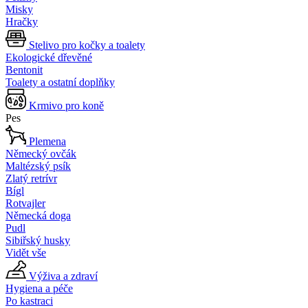
Misky
Hračky
Stelivo pro kočky a toalety
Ekologické dřevěné
Bentonit
Toalety a ostatní doplňky
Krmivo pro koně
Pes
Plemena
Německý ovčák
Maltézský psík
Zlatý retrívr
Bígl
Rotvajler
Německá doga
Pudl
Sibiřský husky
Vidět vše
Výživa a zdraví
Hygiena a péče
Po kastraci