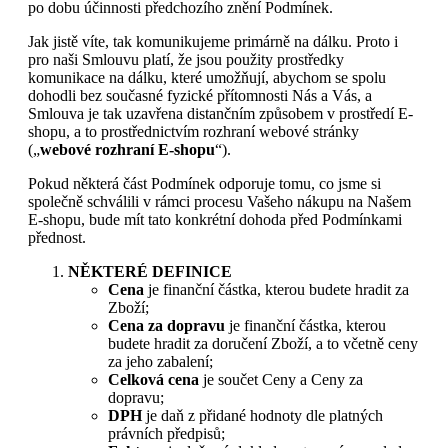
po dobu účinnosti předchozího znění Podmínek.
Jak jistě víte, tak komunikujeme primárně na dálku. Proto i
pro naši Smlouvu platí, že jsou použity prostředky
komunikace na dálku, které umožňují, abychom se spolu
dohodli bez současné fyzické přítomnosti Nás a Vás, a
Smlouva je tak uzavřena distančním způsobem v prostředí E-
shopu, a to prostřednictvím rozhraní webové stránky
(„
webové rozhraní E-shopu
“).
Pokud některá část Podmínek odporuje tomu, co jsme si
společně schválili v rámci procesu Vašeho nákupu na Našem
E-shopu, bude mít tato konkrétní dohoda před Podmínkami
přednost.
NĚKTERÉ DEFINICE
Cena
je finanční částka, kterou budete hradit za
Zboží;
Cena za dopravu
je finanční částka, kterou
budete hradit za doručení Zboží, a to včetně ceny
za jeho zabalení;
Celková cena
je součet Ceny a Ceny za
dopravu;
DPH
je daň z přidané hodnoty dle platných
právních předpisů;