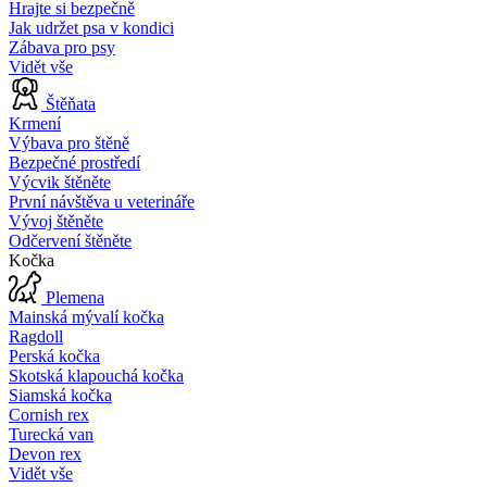
Hrajte si bezpečně
Jak udržet psa v kondici
Zábava pro psy
Vidět vše
Štěňata
Krmení
Výbava pro štěně
Bezpečné prostředí
Výcvik štěněte
První návštěva u veterináře
Vývoj štěněte
Odčervení štěněte
Kočka
Plemena
Mainská mývalí kočka
Ragdoll
Perská kočka
Skotská klapouchá kočka
Siamská kočka
Cornish rex
Turecká van
Devon rex
Vidět vše