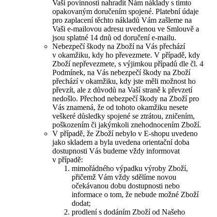
Vaší povinností nahradit Nám náklady s tímto
opakovaným doručením spojené. Platební údaje
pro zaplacení těchto nákladů Vám zašleme na
Vaši e-mailovou adresu uvedenou ve Smlouvě a
jsou splatné 14 dnů od doručení e-mailu.
Nebezpečí škody na Zboží na Vás přechází
v okamžiku, kdy ho převezmete. V případě, kdy
Zboží nepřevezmete, s výjimkou případů dle čl. 4
Podmínek, na Vás nebezpečí škody na Zboží
přechází v okamžiku, kdy jste měli možnost ho
převzít, ale z důvodů na Vaší straně k převzetí
nedošlo. Přechod nebezpečí škody na Zboží pro
Vás znamená, že od tohoto okamžiku nesete
veškeré důsledky spojené se ztrátou, zničením,
poškozením či jakýmkoli znehodnocením Zboží.
V případě, že Zboží nebylo v E-shopu uvedeno
jako skladem a byla uvedena orientační doba
dostupnosti Vás budeme vždy informovat
v případě:
mimořádného výpadku výroby Zboží,
přičemž Vám vždy sdělíme novou
očekávanou dobu dostupnosti nebo
informace o tom, že nebude možné Zboží
dodat;
prodlení s dodáním Zboží od Našeho