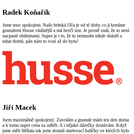
Radek Koňařík
Jsme moc spokojeni. Naše britská číča je od té doby co ji krmíme
granulemi Husse vitálnější a má hezčí srst. Je prostě znát, že to není
nacpané obilninami. Super je i to, že to nemusím nikde shánět a
tahat domů, pán nám to vozí až do bytu!
Jiří Macek
Jsem maximálně spokojený. Zavolám a granule mám ten den doma
a k tomu super cena za odběr. A i nějaké dárečky dostávám. Když
jsme měli štěňata tak jsme dostali startovací balíčky ve kterých bylo