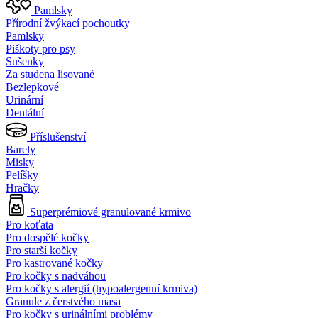
Pamlsky
Přírodní žvýkací pochoutky
Pamlsky
Piškoty pro psy
Sušenky
Za studena lisované
Bezlepkové
Urinární
Dentální
Příslušenství
Barely
Misky
Pelíšky
Hračky
Superprémiové granulované krmivo
Pro koťata
Pro dospělé kočky
Pro starší kočky
Pro kastrované kočky
Pro kočky s nadváhou
Pro kočky s alergií (hypoalergenní krmiva)
Granule z čerstvého masa
Pro kočky s urinálními problémy