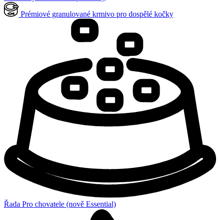
Prémiové granulované krmivo pro dospělé kočky
Řada Pro chovatele (nově Essential)