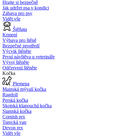
Hrajte si bezpečně
Jak udržet psa v kondici
Zábava pro psy
Vidět vše
Štěňata
Krmení
Výbava pro štěně
Bezpečné prostředí
Výcvik štěněte
První návštěva u veterináře
Vývoj štěněte
Odčervení štěněte
Kočka
Plemena
Mainská mývalí kočka
Ragdoll
Perská kočka
Skotská klapouchá kočka
Siamská kočka
Cornish rex
Turecká van
Devon rex
Vidět vše