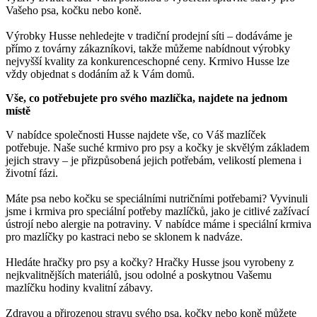
Vašeho psa, kočku nebo koně.
Výrobky Husse nehledejte v tradiční prodejní síti – dodáváme je
přímo z továrny zákazníkovi, takže můžeme nabídnout výrobky
nejvyšší kvality za konkurenceschopné ceny. Krmivo Husse lze
vždy objednat s dodáním až k Vám domů.
Vše, co potřebujete pro svého mazlíčka, najdete na jednom
místě
V nabídce společnosti Husse najdete vše, co Váš mazlíček
potřebuje. Naše suché krmivo pro psy a kočky je skvělým základem
jejich stravy – je přizpůsobená jejich potřebám, velikostí plemena i
životní fázi.
Máte psa nebo kočku se speciálními nutričními potřebami? Vyvinuli
jsme i krmiva pro speciální potřeby mazlíčků, jako je citlivé zažívací
ústrojí nebo alergie na potraviny. V nabídce máme i speciální krmiva
pro mazlíčky po kastraci nebo se sklonem k nadváze.
Hledáte hračky pro psy a kočky? Hračky Husse jsou vyrobeny z
nejkvalitnějších materiálů, jsou odolné a poskytnou Vašemu
mazlíčku hodiny kvalitní zábavy.
Zdravou a přirozenou stravu svého psa, kočky nebo koně můžete