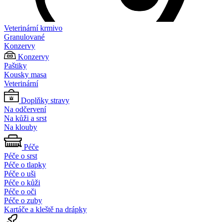
Veterinární krmivo
Granulované
Konzervy
Konzervy
Paštiky
Kousky masa
Veterinární
Doplňky stravy
Na odčervení
Na kůži a srst
Na klouby
Péče
Péče o srst
Péče o tlapky
Péče o uši
Péče o kůži
Péče o oči
Péče o zuby
Kartáče a kleště na drápky