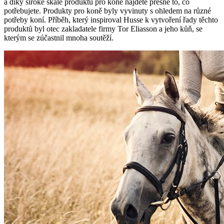
a díky široké škále produktů pro koně najdete přesně to, co
potřebujete. Produkty pro koně byly vyvinuty s ohledem na různé
potřeby koní. Příběh, který inspiroval Husse k vytvoření řady těchto
produktů byl otec zakladatele firmy Tor Eliasson a jeho kůň, se
kterým se zúčastnil mnoha soutěží.