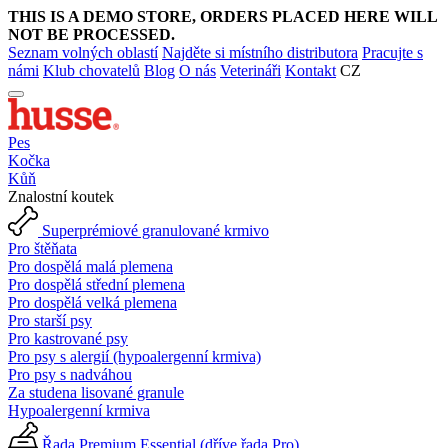
THIS IS A DEMO STORE, ORDERS PLACED HERE WILL
NOT BE PROCESSED.
Seznam volných oblastí
Najděte si místního distributora
Pracujte s
námi
Klub chovatelů
Blog
O nás
Veterináři
Kontakt
CZ
Pes
Kočka
Kůň
Znalostní koutek
Superprémiové granulované krmivo
Pro štěňata
Pro dospělá malá plemena
Pro dospělá střední plemena
Pro dospělá velká plemena
Pro starší psy
Pro kastrované psy
Pro psy s alergií (hypoalergenní krmiva)
Pro psy s nadváhou
Za studena lisované granule
Hypoalergenní krmiva
Řada Premium Essential (dříve řada Pro)