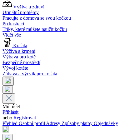
Výživa a zdraví
Urinální problémy
Pracujte z domova se svou kočkou
Po kastraci
Triky, které můžete naučit kočku
Vidět vše
Koťata
Výživa a krmení
Výbava pro kotě
Bezpečné prostředí
Vývoj kotěte
Zábava a výcvik pro koťata
Můj účet
Přihlásit
nebo
Registrovat
Přehled
Osobní profil
Adresy
Způsoby platby
Objednávky