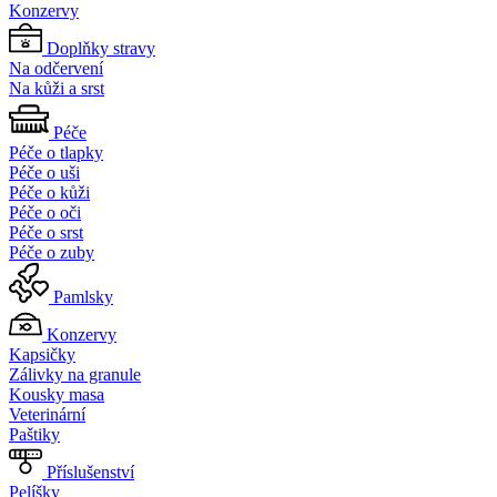
Konzervy
Doplňky stravy
Na odčervení
Na kůži a srst
Péče
Péče o tlapky
Péče o uši
Péče o kůži
Péče o oči
Péče o srst
Péče o zuby
Pamlsky
Konzervy
Kapsičky
Zálivky na granule
Kousky masa
Veterinární
Paštiky
Příslušenství
Pelíšky