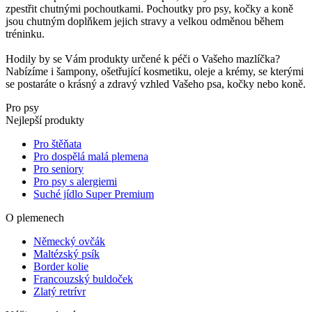
zpestřit chutnými pochoutkami. Pochoutky pro psy, kočky a koně
jsou chutným doplňkem jejich stravy a velkou odměnou během
tréninku.
Hodily by se Vám produkty určené k péči o Vašeho mazlíčka?
Nabízíme i šampony, ošetřující kosmetiku, oleje a krémy, se kterými
se postaráte o krásný a zdravý vzhled Vašeho psa, kočky nebo koně.
Pro psy
Nejlepší produkty
Pro štěňata
Pro dospělá malá plemena
Pro seniory
Pro psy s alergiemi
Suché jídlo Super Premium
O plemenech
Německý ovčák
Maltézský psík
Border kolie
Francouzský buldoček
Zlatý retrívr