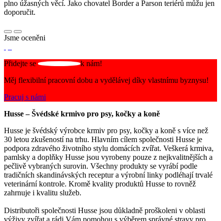
plno úžasných věcí. Jako chovatel Border a Parson teriérů můžu jen
doporučit.
Jsme oceněni
Přidejte se
k nám!
Měj flexibilní pracovní dobu a vydělávej díky vlastnímu byznysu!
Pracuj s námi
Husse – Švédské krmivo pro psy, kočky a koně
Husse je švédský výrobce krmiv pro psy, kočky a koně s více než
30 letou zkušeností na trhu. Hlavním cílem společnosti Husse je
podpora zdravého životního stylu domácích zvířat. Veškerá krmiva,
pamlsky a doplňky Husse jsou vyrobeny pouze z nejkvalitnějších a
pečlivě vybraných surovin. Všechny produkty se vyrábí podle
tradičních skandinávských receptur a výrobní linky podléhají trvalé
veterinární kontrole. Kromě kvality produktů Husse to rovněž
zahrnuje i kvalitu služeb.
Distributoři společnosti Husse jsou důkladně proškoleni v oblasti
výživy zvířat a rádi Vám pomohou s výběrem správné stravy pro