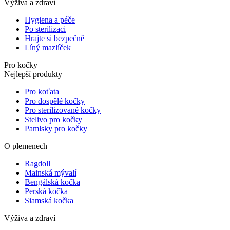
Výživa a zdraví
Hygiena a péče
Po sterilizaci
Hrajte si bezpečně
Líný mazlíček
Pro kočky
Nejlepší produkty
Pro koťata
Pro dospělé kočky
Pro sterilizované kočky
Stelivo pro kočky
Pamlsky pro kočky
O plemenech
Ragdoll
Mainská mývalí
Bengálská kočka
Perská kočka
Siamská kočka
Výživa a zdraví