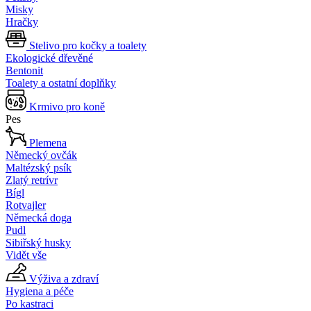
Misky
Hračky
Stelivo pro kočky a toalety
Ekologické dřevěné
Bentonit
Toalety a ostatní doplňky
Krmivo pro koně
Pes
Plemena
Německý ovčák
Maltézský psík
Zlatý retrívr
Bígl
Rotvajler
Německá doga
Pudl
Sibiřský husky
Vidět vše
Výživa a zdraví
Hygiena a péče
Po kastraci