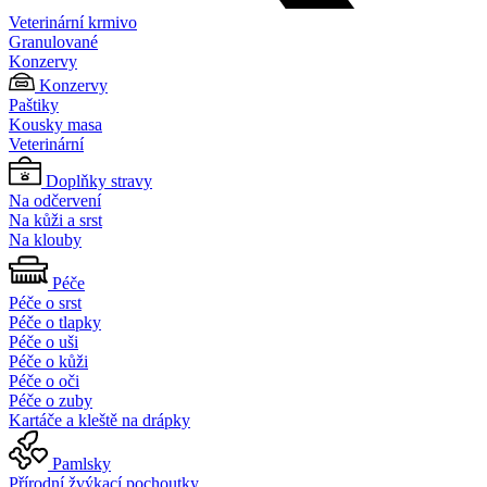
Veterinární krmivo
Granulované
Konzervy
Konzervy
Paštiky
Kousky masa
Veterinární
Doplňky stravy
Na odčervení
Na kůži a srst
Na klouby
Péče
Péče o srst
Péče o tlapky
Péče o uši
Péče o kůži
Péče o oči
Péče o zuby
Kartáče a kleště na drápky
Pamlsky
Přírodní žvýkací pochoutky