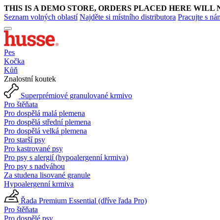
THIS IS A DEMO STORE, ORDERS PLACED HERE WILL 
Seznam volných oblastí
Najděte si místního distributora
Pracujte s ná
Pes
Kočka
Kůň
Znalostní koutek
Superprémiové granulované krmivo
Pro štěňata
Pro dospělá malá plemena
Pro dospělá střední plemena
Pro dospělá velká plemena
Pro starší psy
Pro kastrované psy
Pro psy s alergií (hypoalergenní krmiva)
Pro psy s nadváhou
Za studena lisované granule
Hypoalergenní krmiva
Řada Premium Essential (dříve řada Pro)
Pro štěňata
Pro dospělé psy