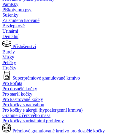
Pamlsky
Piškoty pro psy
Sušenky
Za studena lisované
Bezlepkové
Urinární
Dentální
Příslušenství
Barely
Misky
Pelíšky
Hračky
Superprémiové granulované krmivo
Pro koťata
Pro dospělé kočky
Pro starší kočky
Pro kastrované kočky
Pro kočky s nadváhou
Pro kočky s alergií (hypoalergenní krmiva)
Granule z čerstvého masa
Pro kočky s urinálními problémy
Prémiové granulované krmivo pro dospělé kočky