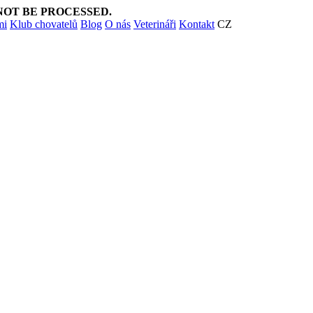
NOT BE PROCESSED.
mi
Klub chovatelů
Blog
O nás
Veterináři
Kontakt
CZ