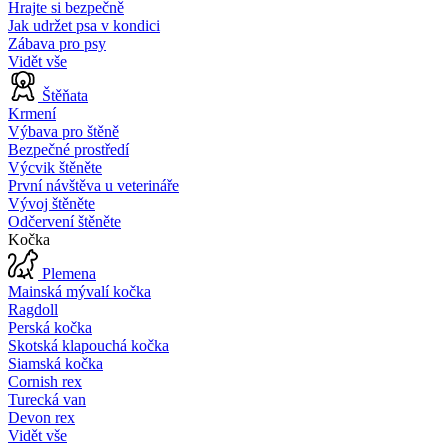
Hrajte si bezpečně
Jak udržet psa v kondici
Zábava pro psy
Vidět vše
Štěňata
Krmení
Výbava pro štěně
Bezpečné prostředí
Výcvik štěněte
První návštěva u veterináře
Vývoj štěněte
Odčervení štěněte
Kočka
Plemena
Mainská mývalí kočka
Ragdoll
Perská kočka
Skotská klapouchá kočka
Siamská kočka
Cornish rex
Turecká van
Devon rex
Vidět vše