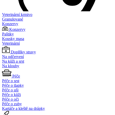
Veterinární krmivo
Granulované
Konzervy
Konzervy
Paštiky
Kousky masa
Veterinární
Doplňky stravy
Na odčervení
Na kůži a srst
Na klouby
Péče
Péče o srst
Péče o tlapky
Péče o uši
Péče o kůži
Péče o oči
Péče o zuby
Kartáče a kleště na drápky