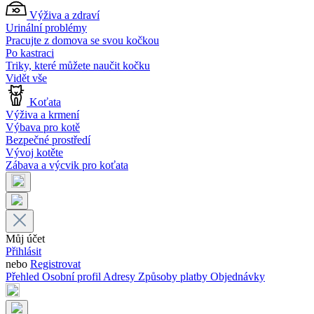
Výživa a zdraví
Urinální problémy
Pracujte z domova se svou kočkou
Po kastraci
Triky, které můžete naučit kočku
Vidět vše
Koťata
Výživa a krmení
Výbava pro kotě
Bezpečné prostředí
Vývoj kotěte
Zábava a výcvik pro koťata
Můj účet
Přihlásit
nebo
Registrovat
Přehled
Osobní profil
Adresy
Způsoby platby
Objednávky