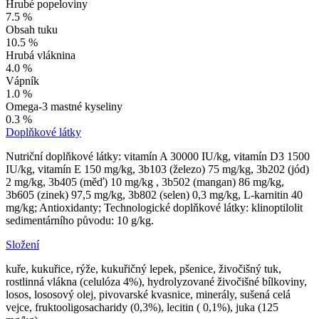
Hrubé popeloviny
7.5 %
Obsah tuku
10.5 %
Hrubá vláknina
4.0 %
Vápník
1.0 %
Omega-3 mastné kyseliny
0.3 %
Doplňkové látky
Nutriční doplňkové látky: vitamín A 30000 IU/kg, vitamín D3 1500
IU/kg, vitamín E 150 mg/kg, 3b103 (železo) 75 mg/kg, 3b202 (jód)
2 mg/kg, 3b405 (měď) 10 mg/kg , 3b502 (mangan) 86 mg/kg,
3b605 (zinek) 97,5 mg/kg, 3b802 (selen) 0,3 mg/kg, L-karnitin 40
mg/kg; Antioxidanty; Technologické doplňkové látky: klinoptilolit
sedimentárního původu: 10 g/kg.
Složení
kuře, kukuřice, rýže, kukuřičný lepek, pšenice, živočišný tuk,
rostlinná vlákna (celulóza 4%), hydrolyzované živočišné bílkoviny,
losos, lososový olej, pivovarské kvasnice, minerály, sušená celá
vejce, fruktooligosacharidy (0,3%), lecitin ( 0,1%), juka (125