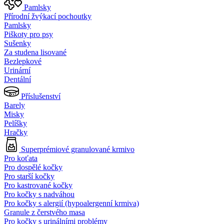
Pamlsky
Přírodní žvýkací pochoutky
Pamlsky
Piškoty pro psy
Sušenky
Za studena lisované
Bezlepkové
Urinární
Dentální
Příslušenství
Barely
Misky
Pelíšky
Hračky
Superprémiové granulované krmivo
Pro koťata
Pro dospělé kočky
Pro starší kočky
Pro kastrované kočky
Pro kočky s nadváhou
Pro kočky s alergií (hypoalergenní krmiva)
Granule z čerstvého masa
Pro kočky s urinálními problémy