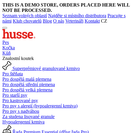
THIS IS A DEMO STORE, ORDERS PLACED HERE WILL
NOT BE PROCESSED.
Seznam volných oblastí
Najděte si místního distributora
Pracujte s
námi
Klub chovatelů
Blog
O nás
Veterináři
Kontakt
CZ
Pes
Kočka
Kůň
Znalostní koutek
Superprémiové granulované krmivo
Pro štěňata
Pro dospělá malá plemena
Pro dospělá střední plemena
Pro dospělá velká plemena
Pro starší psy
Pro kastrované psy
Pro psy s alergií (hypoalergenní krmiva)
Pro psy s nadváhou
Za studena lisované granule
Hypoalergenní krmiva
Řada Premium Essential (dříve řada Pro)