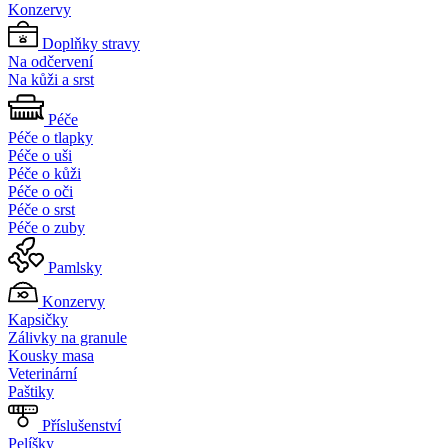
Konzervy
Doplňky stravy
Na odčervení
Na kůži a srst
Péče
Péče o tlapky
Péče o uši
Péče o kůži
Péče o oči
Péče o srst
Péče o zuby
Pamlsky
Konzervy
Kapsičky
Zálivky na granule
Kousky masa
Veterinární
Paštiky
Příslušenství
Pelíšky