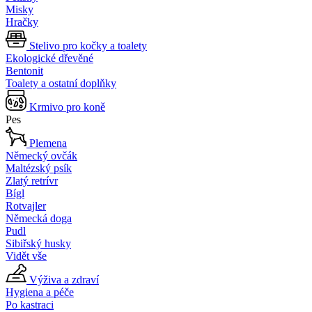
Misky
Hračky
Stelivo pro kočky a toalety
Ekologické dřevěné
Bentonit
Toalety a ostatní doplňky
Krmivo pro koně
Pes
Plemena
Německý ovčák
Maltézský psík
Zlatý retrívr
Bígl
Rotvajler
Německá doga
Pudl
Sibiřský husky
Vidět vše
Výživa a zdraví
Hygiena a péče
Po kastraci