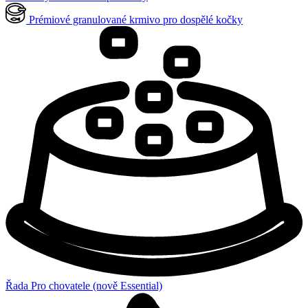
Prémiové granulované krmivo pro dospělé kočky
Řada Pro chovatele (nově Essential)