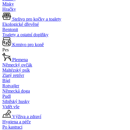
Misky
Hračky
Stelivo pro kočky a toalety
Ekologické dřevěné
Bentonit
Toalety a ostatní doplňky
Krmivo pro koně
Pes
Plemena
Německý ovčák
Maltézský psík
Zlatý retrívr
Bígl
Rotvajler
Německá doga
Pudl
Sibiřský husky
Vidět vše
Výživa a zdraví
Hygiena a péče
Po kastraci