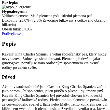
Bez lepku
Hypoalergenní
Velikost plemene:
Malé plemena psů , střední plemena psů
Bílkoviny:
23.0% (72.5% Živočisné bílkoviny z celkového obsahu
bílkovin)
Obsah tuku:
14.0%
Podívejte se
Popis
Kavalír King Charles Spaniel je velmi společenský pes, který nikdy
nevykazoval žádné agresivní chování. Plemeno především jako
gundogové, později se stalo oblíbeným společníkem královské
rodiny po celém světě.
Původ
Ačkoli v současné době jsou Cavalier King Charles Spaniels známí
jako ohromující společníci, jejich příběh o původu byl trochu jiný.
Kavalír King Charles Spaniels byl původně chován jako lovecký
pes anglické královské rodiny. Předek tohoto plemene je považován
za červenobílého španěl z Itálie nebo Malty. Tento konkrétní pes byl
křížencem východních plemen psů, což vedlo ke vzniku psa, který