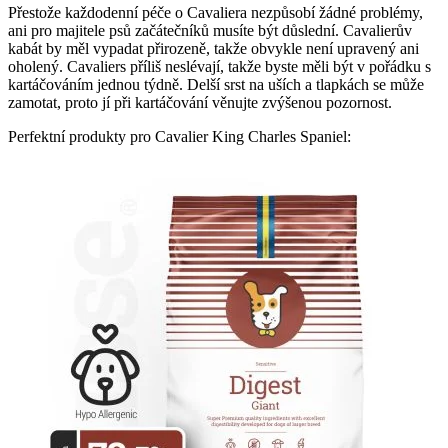
Přestože každodenní péče o Cavaliera nezpůsobí žádné problémy,
ani pro majitele psů začátečníků musíte být důslední. Cavalierův
kabát by měl vypadat přirozeně, takže obvykle není upravený ani
oholený. Cavaliers příliš neslévají, takže byste měli být v pořádku s
kartáčováním jednou týdně. Delší srst na uších a tlapkách se může
zamotat, proto jí při kartáčování věnujte zvýšenou pozornost.
Perfektní produkty pro Cavalier King Charles Spaniel: