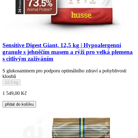
Sensitive Digest Giant, 12,5 kg | Hypoalergenní
granule s jehněčím masem a rýži pro velká plemena
s citlivým zažíváním
S glukosaminem pro podporu optimálního zdraví a pohyblivosti
kloubů
12,5 kg
1 549,00 Kč
přidat do košíku