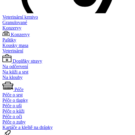
Veterinární krmivo
Granulované
Konzervy
Konzervy
Paštiky
Kousky masa
Veterinární
Doplňky stravy
Na odčervení
Na kůži a srst
Na klouby
Péče
Péče o srst
Péče o tlapky
Péče o uši
Péče o kůži
Péče o oči
Péče o zuby
Kartáče a kleště na drápky