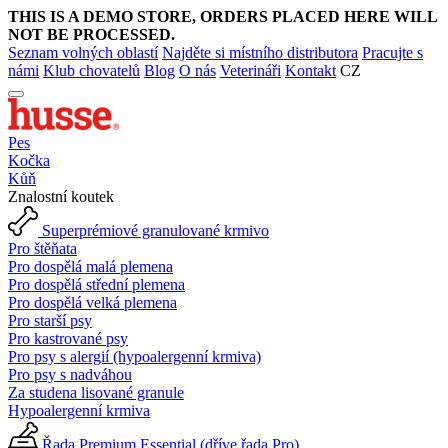
THIS IS A DEMO STORE, ORDERS PLACED HERE WILL
NOT BE PROCESSED.
Seznam volných oblastí
Najděte si místního distributora
Pracujte s
námi
Klub chovatelů
Blog
O nás
Veterináři
Kontakt
CZ
Pes
Kočka
Kůň
Znalostní koutek
Superprémiové granulované krmivo
Pro štěňata
Pro dospělá malá plemena
Pro dospělá střední plemena
Pro dospělá velká plemena
Pro starší psy
Pro kastrované psy
Pro psy s alergií (hypoalergenní krmiva)
Pro psy s nadváhou
Za studena lisované granule
Hypoalergenní krmiva
Řada Premium Essential (dříve řada Pro)