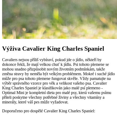
Výživa Cavalier King Charles Spaniel
Cavaliers nejsou příliš vybíraví, pokud jde o jídlo, někteří by
dokonce řekli, že mají velkou chuť k jídlu. Psi tohoto plemene se
mohou snadno přizpůsobit novým životním podmínkám, takže
změna stravy by neměla být velkým problémem. Mokré i suché jídlo
může pro psa tohoto plemene fungovat skvěle. Vždy pamatujte na
výběr správného vzorce pro věk a velikost vašeho psa. Cavalier
King Charles Spaniel je klasifikován jako malé psí plemeno -
Optimal Mini je kompletní dieta pro malé psy, která vašemu psímu
příteli poskytne všechny potřebné živiny a všechny vitamíny a
minerály, které váš pes může vyžadovat.
Doporučeno pro dospělé Cavalier King Charles Spaniel: