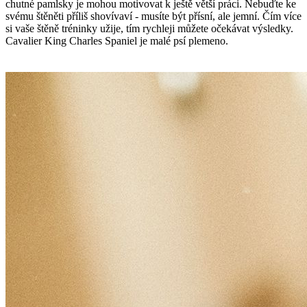
chutné pamlsky je mohou motivovat k ještě větší práci. Nebuďte ke
svému štěněti příliš shovívaví - musíte být přísní, ale jemní. Čím více
si vaše štěně tréninky užije, tím rychleji můžete očekávat výsledky.
Cavalier King Charles Spaniel je malé psí plemeno.