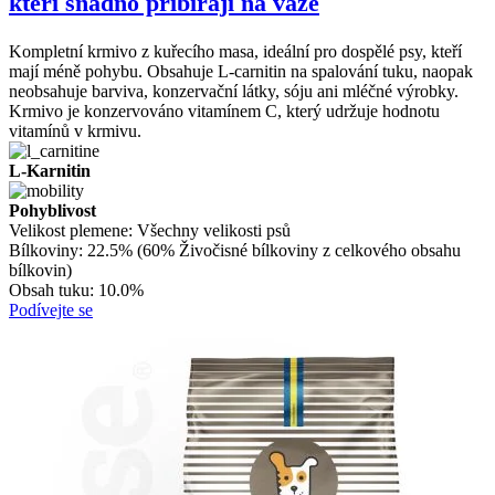
kteří snadno přibírají na váze
Kompletní krmivo z kuřecího masa, ideální pro dospělé psy, kteří
mají méně pohybu. Obsahuje L-carnitin na spalování tuku, naopak
neobsahuje barviva, konzervační látky, sóju ani mléčné výrobky.
Krmivo je konzervováno vitamínem C, který udržuje hodnotu
vitamínů v krmivu.
L-Karnitin
Pohyblivost
Velikost plemene:
Všechny velikosti psů
Bílkoviny:
22.5% (60% Živočisné bílkoviny z celkového obsahu
bílkovin)
Obsah tuku:
10.0%
Podívejte se