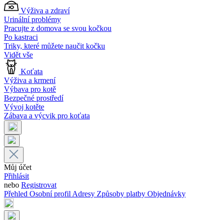
Výživa a zdraví
Urinální problémy
Pracujte z domova se svou kočkou
Po kastraci
Triky, které můžete naučit kočku
Vidět vše
Koťata
Výživa a krmení
Výbava pro kotě
Bezpečné prostředí
Vývoj kotěte
Zábava a výcvik pro koťata
Můj účet
Přihlásit
nebo
Registrovat
Přehled
Osobní profil
Adresy
Způsoby platby
Objednávky