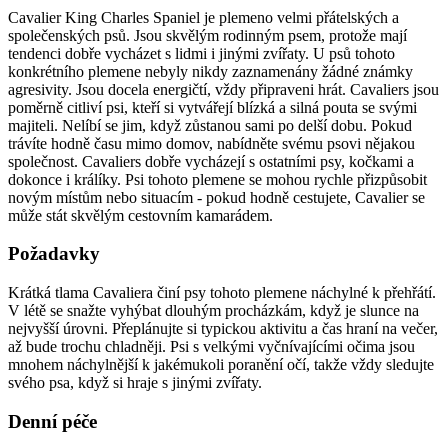
Cavalier King Charles Spaniel je plemeno velmi přátelských a
společenských psů. Jsou skvělým rodinným psem, protože mají
tendenci dobře vycházet s lidmi i jinými zvířaty. U psů tohoto
konkrétního plemene nebyly nikdy zaznamenány žádné známky
agresivity. Jsou docela energičtí, vždy připraveni hrát. Cavaliers jsou
poměrně citliví psi, kteří si vytvářejí blízká a silná pouta se svými
majiteli. Nelíbí se jim, když zůstanou sami po delší dobu. Pokud
trávíte hodně času mimo domov, nabídněte svému psovi nějakou
společnost. Cavaliers dobře vycházejí s ostatními psy, kočkami a
dokonce i králíky. Psi tohoto plemene se mohou rychle přizpůsobit
novým místům nebo situacím - pokud hodně cestujete, Cavalier se
může stát skvělým cestovním kamarádem.
Požadavky
Krátká tlama Cavaliera činí psy tohoto plemene náchylné k přehřátí.
V létě se snažte vyhýbat dlouhým procházkám, když je slunce na
nejvyšší úrovni. Přeplánujte si typickou aktivitu a čas hraní na večer,
až bude trochu chladněji. Psi s velkými vyčnívajícími očima jsou
mnohem náchylnější k jakémukoli poranění očí, takže vždy sledujte
svého psa, když si hraje s jinými zvířaty.
Denní péče