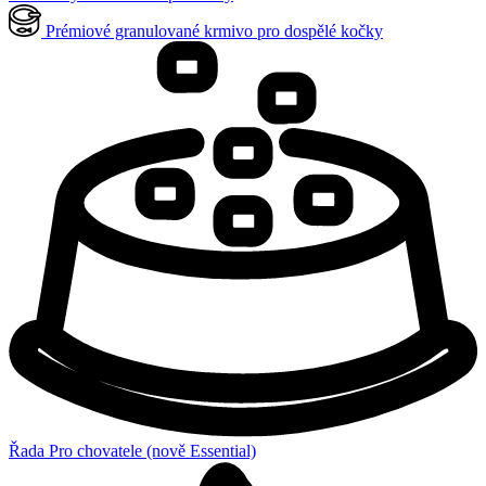
Prémiové granulované krmivo pro dospělé kočky
Řada Pro chovatele (nově Essential)