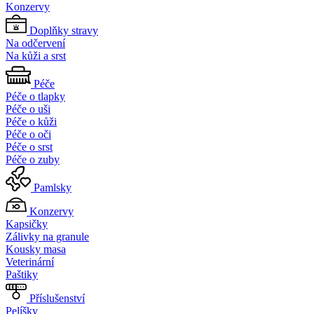
Konzervy
Doplňky stravy
Na odčervení
Na kůži a srst
Péče
Péče o tlapky
Péče o uši
Péče o kůži
Péče o oči
Péče o srst
Péče o zuby
Pamlsky
Konzervy
Kapsičky
Zálivky na granule
Kousky masa
Veterinární
Paštiky
Příslušenství
Pelíšky