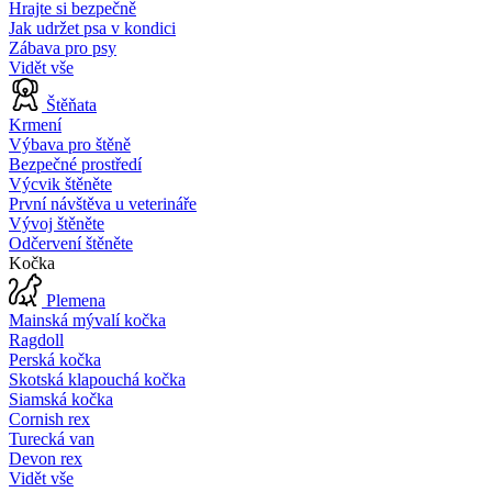
Hrajte si bezpečně
Jak udržet psa v kondici
Zábava pro psy
Vidět vše
Štěňata
Krmení
Výbava pro štěně
Bezpečné prostředí
Výcvik štěněte
První návštěva u veterináře
Vývoj štěněte
Odčervení štěněte
Kočka
Plemena
Mainská mývalí kočka
Ragdoll
Perská kočka
Skotská klapouchá kočka
Siamská kočka
Cornish rex
Turecká van
Devon rex
Vidět vše