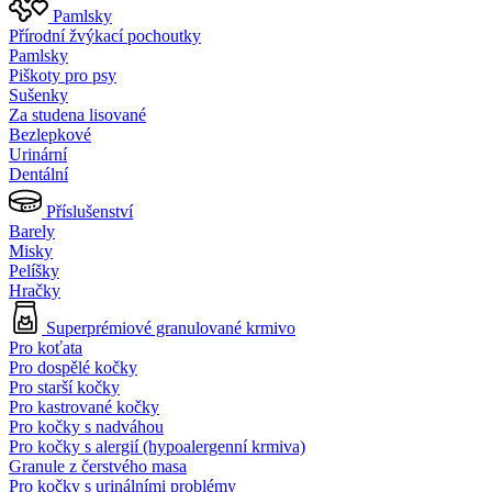
Pamlsky
Přírodní žvýkací pochoutky
Pamlsky
Piškoty pro psy
Sušenky
Za studena lisované
Bezlepkové
Urinární
Dentální
Příslušenství
Barely
Misky
Pelíšky
Hračky
Superprémiové granulované krmivo
Pro koťata
Pro dospělé kočky
Pro starší kočky
Pro kastrované kočky
Pro kočky s nadváhou
Pro kočky s alergií (hypoalergenní krmiva)
Granule z čerstvého masa
Pro kočky s urinálními problémy