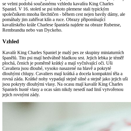
se velmi podobá současnému vzhledu kavalíra King Charles
Spaniel. V 16. století se psi tohoto plemene stali typickým
společníkem mnoha šlechtičen - během cest nejen bavily dámy, ale
pomáhaly jim zahřívat klín a ruce. Obrazy připomínající
kavalírského krále Charlese španiela najdete na obraze Rubense,
Rembrandta nebo van Dyckeho.
Vzhled
Kavalír King Charles Spaniel je malý pes ze skupiny miniaturních
španělů. Tito psi mají hedvábně hladkou srst. Jejich lebka je téměř
plochá, čenich je poměrně krátký a mají vyčnívající oči. Uši
Cavaliera jsou dlouhé, vysoko nasazené na hlavě a pokryté
dlouhými chlupy. Cavaliers mají krátká a docela kompaktní těla a
rovná záda. Krátké nohy vypadají stejně silné a stejně jako jejich uši
jsou pokryty dlouhými vlasy. Na ocasu mají kavalír King Charles
Spaniels husté vlasy a ocas sám nikdy nesedí nad linií vytvořenou
jejich rovnými zády.