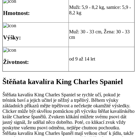
Muži: 5,9 - 8,2 kg, samice: 5,9 -
Hmotnost:
8,2 kg
Muž: 30 - 33 cm, Žena: 30 - 33
Výšky:
cm
od 9 až 14 let
Životnost:
Štěňata kavalíra King Charles Spaniel
Štěňata kavalíra King Charles Spaniel se rychle učí, pokud je
trénink baví a jejich učitel je něžný a trpělivý. Během výuky
základních příkazů mějte trpělivost a nečekejte okamžité výsledky.
Clicker může být skvělou pomůckou při výcviku štěňat kavalírského
krále Charlese španělů. Zvukem klikání můžete svému psovi dát
jasný signál, že udělal něco dobrého. Poté, co klikací zvuk vždy
poskytne vašemu psovi odměnu, nejlépe chutnou pochoutku.
Štěňata kavalíra King Charles španěl mají velkou chuť k jídlu, takže