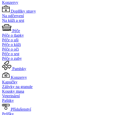
Konzervy
Doplňky stravy
Na odčervení
Na kůži a srst
Péče
Péče o tlapky
Péče o uši
Péče o kůži
Péče o oči
Péče o srst
Péče o zuby
Pamlsky
Konzervy
Kapsičky
Zálivky na granule
Kousky masa
Veterinární
Paštiky
Příslušenství
Pelíšky