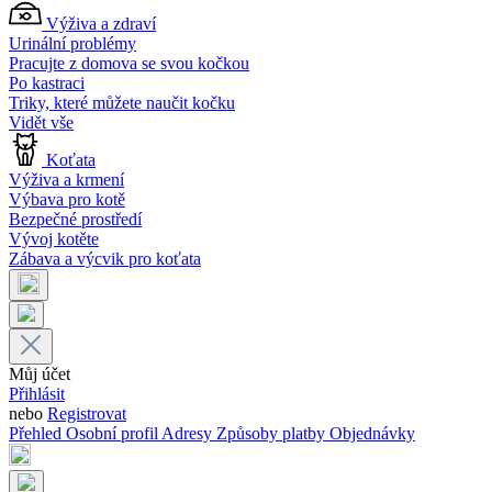
Výživa a zdraví
Urinální problémy
Pracujte z domova se svou kočkou
Po kastraci
Triky, které můžete naučit kočku
Vidět vše
Koťata
Výživa a krmení
Výbava pro kotě
Bezpečné prostředí
Vývoj kotěte
Zábava a výcvik pro koťata
Můj účet
Přihlásit
nebo
Registrovat
Přehled
Osobní profil
Adresy
Způsoby platby
Objednávky