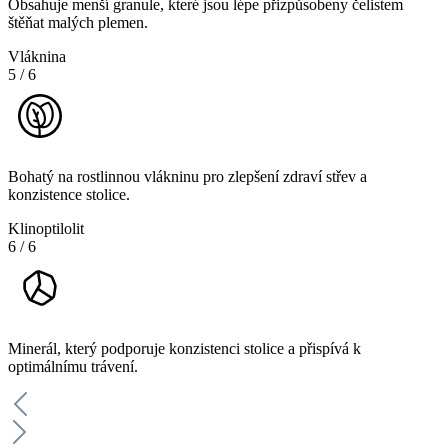
Obsahuje menší granule, které jsou lépe přizpůsobeny čelistem
štěňat malých plemen.
Vláknina
5
/
6
Bohatý na rostlinnou vlákninu pro zlepšení zdraví střev a
konzistence stolice.
Klinoptilolit
6
/
6
Minerál, který podporuje konzistenci stolice a přispívá k
optimálnímu trávení.