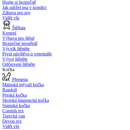
Hrajte si bezpečně
Jak udržet psa v kondici
Zábava pro psy
Vidět vše
Štěňata
Krmení
Výbava pro štěně
Bezpečné prostředí
Výcvik štěněte
První návštěva u veterináře
Vývoj štěněte
Odčervení štěněte
Kočka
Plemena
Mainská mývalí kočka
Ragdoll
Perská kočka
Skotská klapouchá kočka
Siamská kočka
Cornish rex
Turecká van
Devon rex
Vidět vše