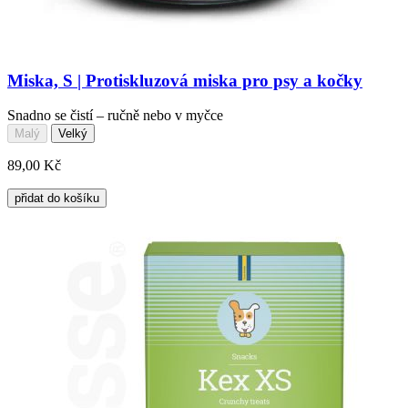
Miska, S | Protiskluzová miska pro psy a kočky
Snadno se čistí – ručně nebo v myčce
Malý
Velký
89,00 Kč
přidat do košíku