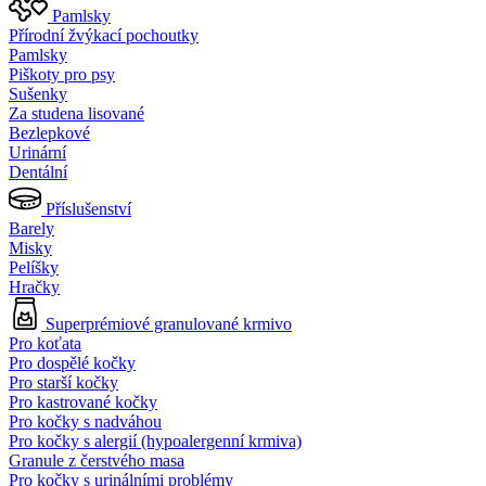
Pamlsky
Přírodní žvýkací pochoutky
Pamlsky
Piškoty pro psy
Sušenky
Za studena lisované
Bezlepkové
Urinární
Dentální
Příslušenství
Barely
Misky
Pelíšky
Hračky
Superprémiové granulované krmivo
Pro koťata
Pro dospělé kočky
Pro starší kočky
Pro kastrované kočky
Pro kočky s nadváhou
Pro kočky s alergií (hypoalergenní krmiva)
Granule z čerstvého masa
Pro kočky s urinálními problémy