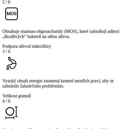
2
/
6
Obsahuje mannan-oligosacharidy (MOS), které zabraňují adhezi
„škodlivých“ bakterií na stěnu střeva.
Podpora střevní mikroflóry
3
/
6
Vysoký obsah energie znamená krmení menších porcí, aby se
zabránilo žaludečním problémům.
Velikost granulí
4
/
6