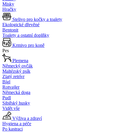
Misky
Hračky
Stelivo pro kočky a toalety
Ekologické dřevěné
Bentonit
Toalety a ostatní doplňky
Krmivo pro koně
Pes
Plemena
Německý ovčák
Maltézský psík
Zlatý retrívr
Bígl
Rotvajler
Německá doga
Pudl
Sibiřský husky
Vidět vše
Výživa a zdraví
Hygiena a péče
Po kastraci