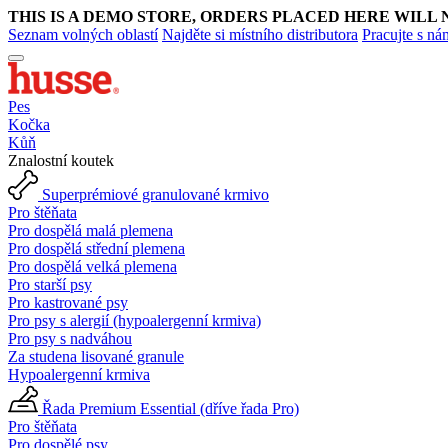
THIS IS A DEMO STORE, ORDERS PLACED HERE WILL 
Seznam volných oblastí
Najděte si místního distributora
Pracujte s ná
Pes
Kočka
Kůň
Znalostní koutek
Superprémiové granulované krmivo
Pro štěňata
Pro dospělá malá plemena
Pro dospělá střední plemena
Pro dospělá velká plemena
Pro starší psy
Pro kastrované psy
Pro psy s alergií (hypoalergenní krmiva)
Pro psy s nadváhou
Za studena lisované granule
Hypoalergenní krmiva
Řada Premium Essential (dříve řada Pro)
Pro štěňata
Pro dospělé psy