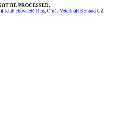
NOT BE PROCESSED.
mi
Klub chovatelů
Blog
O nás
Veterináři
Kontakt
CZ