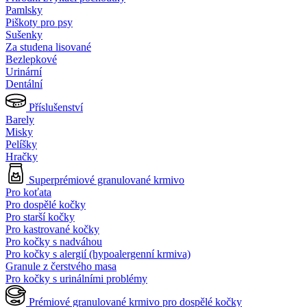
Pamlsky
Piškoty pro psy
Sušenky
Za studena lisované
Bezlepkové
Urinární
Dentální
Příslušenství
Barely
Misky
Pelíšky
Hračky
Superprémiové granulované krmivo
Pro koťata
Pro dospělé kočky
Pro starší kočky
Pro kastrované kočky
Pro kočky s nadváhou
Pro kočky s alergií (hypoalergenní krmiva)
Granule z čerstvého masa
Pro kočky s urinálními problémy
Prémiové granulované krmivo pro dospělé kočky