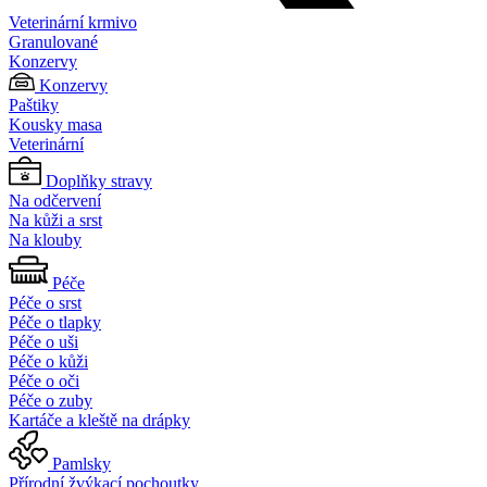
Veterinární krmivo
Granulované
Konzervy
Konzervy
Paštiky
Kousky masa
Veterinární
Doplňky stravy
Na odčervení
Na kůži a srst
Na klouby
Péče
Péče o srst
Péče o tlapky
Péče o uši
Péče o kůži
Péče o oči
Péče o zuby
Kartáče a kleště na drápky
Pamlsky
Přírodní žvýkací pochoutky