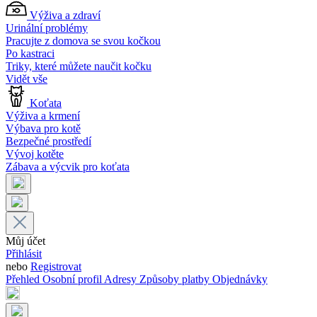
Výživa a zdraví
Urinální problémy
Pracujte z domova se svou kočkou
Po kastraci
Triky, které můžete naučit kočku
Vidět vše
Koťata
Výživa a krmení
Výbava pro kotě
Bezpečné prostředí
Vývoj kotěte
Zábava a výcvik pro koťata
Můj účet
Přihlásit
nebo
Registrovat
Přehled
Osobní profil
Adresy
Způsoby platby
Objednávky