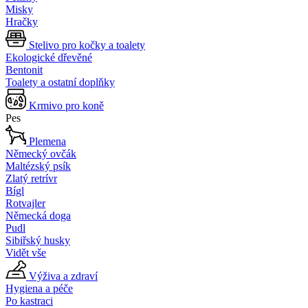
Misky
Hračky
Stelivo pro kočky a toalety
Ekologické dřevěné
Bentonit
Toalety a ostatní doplňky
Krmivo pro koně
Pes
Plemena
Německý ovčák
Maltézský psík
Zlatý retrívr
Bígl
Rotvajler
Německá doga
Pudl
Sibiřský husky
Vidět vše
Výživa a zdraví
Hygiena a péče
Po kastraci