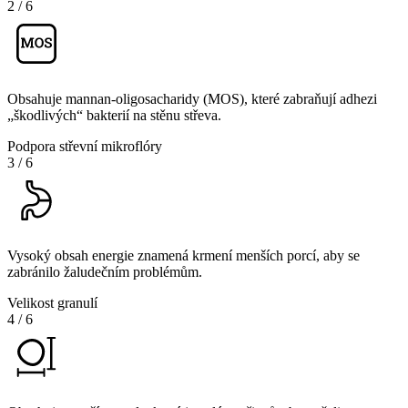
2
/
6
Obsahuje mannan-oligosacharidy (MOS), které zabraňují adhezi
„škodlivých“ bakterií na stěnu střeva.
Podpora střevní mikroflóry
3
/
6
Vysoký obsah energie znamená krmení menších porcí, aby se
zabránilo žaludečním problémům.
Velikost granulí
4
/
6