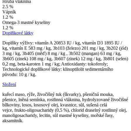
Hrubá vláknina
2.5 %
Vápník
1.2 %
Omega-3 mastné kyseliny
1.2 %
Doplňkové látky
Doplňky výživy: vitamín A 20853 IU / kg, vitamín D3 1895 IU /
kg, vitamín E 583 mg / kg, 3b103 (železo) 201 mg / kg, 3b202 (jód)
3 mg / kg, 3b405 (měď) 8 mg / kg , 3b502 (mangan) 63 mg / kg,
3b605 (zinek) 108 mg / kg, 3b607 (zinek) 12 mg / kg, 3b801 (selen)
0,2 mg, beta-karoten 1 mg / kg; Antioxidanty: tokoferoly;
Technologické doplňkové látky: klinoptilolit sedimentárního
původu: 10 g / kg.
Složení
kuřecí maso, rýže, živočišný tuk (škvarky), pšeničná mouka,
pšenice, lněná semínka, rostlinná vláknina, hydrolyzované živočišné
bílkoviny, losos, lososový olej, kvasnice, sůl, sušená celá
vejce, frukto-oligosacharidy (0,5 %), chlorid draselný rostlinný olej,
manoligosacharidy, lecitin, sůl mastné kyseliny, mořské řasy,
aksamitník.