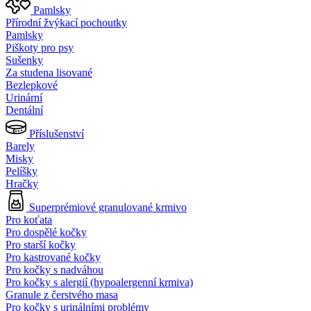
Pamlsky
Přírodní žvýkací pochoutky
Pamlsky
Piškoty pro psy
Sušenky
Za studena lisované
Bezlepkové
Urinární
Dentální
Příslušenství
Barely
Misky
Pelíšky
Hračky
Superprémiové granulované krmivo
Pro koťata
Pro dospělé kočky
Pro starší kočky
Pro kastrované kočky
Pro kočky s nadváhou
Pro kočky s alergií (hypoalergenní krmiva)
Granule z čerstvého masa
Pro kočky s urinálními problémy