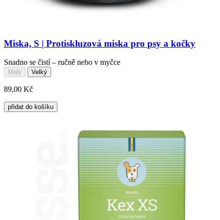
Miska, S | Protiskluzová miska pro psy a kočky
Snadno se čistí – ručně nebo v myčce
Malý
Velký
89,00 Kč
přidat do košíku