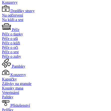
Konzervy
Doplňky stravy
Na odčervení
Na kůži a srst
Péče
Péče o tlapky
Péče o uši
Péče o kůži
Péče o oči
Péče o srst
Péče o zuby
Pamlsky
Konzervy
Kapsičky
Zálivky na granule
Kousky masa
Veterinární
Paštiky
Příslušenství
Pelíšky