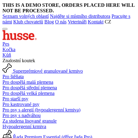
THIS IS A DEMO STORE, ORDERS PLACED HERE WILL
NOT BE PROCESSED.
Seznam volných oblastí
Najděte si místního distributora
Pracujte s
námi
Klub chovatelů
Blog
O nás
Veterináři
Kontakt
CZ
Pes
Kočka
Kůň
Znalostní koutek
Superprémiové granulované krmivo
Pro štěňata
Pro dospělá malá plemena
Pro dospělá střední plemena
Pro dospělá velká plemena
Pro starší psy
Pro kastrované psy
Pro psy s alergií (hypoalergenní krmiva)
Pro psy s nadváhou
Za studena lisované granule
Hypoalergenní krmiva
Řada Premium Essential (dříve řada Pro)