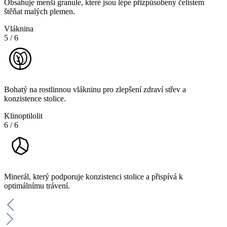
Obsahuje menší granule, které jsou lépe přizpůsobeny čelistem
štěňat malých plemen.
Vláknina
5
/
6
Bohatý na rostlinnou vlákninu pro zlepšení zdraví střev a
konzistence stolice.
Klinoptilolit
6
/
6
Minerál, který podporuje konzistenci stolice a přispívá k
optimálnímu trávení.