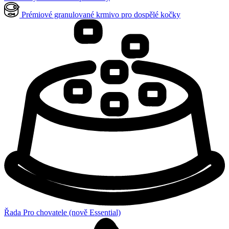
Prémiové granulované krmivo pro dospělé kočky
Řada Pro chovatele (nově Essential)