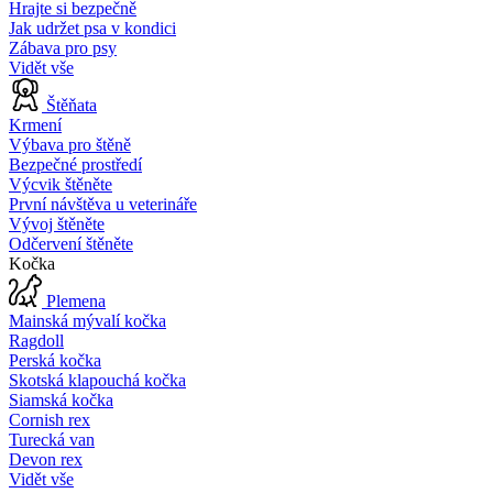
Hrajte si bezpečně
Jak udržet psa v kondici
Zábava pro psy
Vidět vše
Štěňata
Krmení
Výbava pro štěně
Bezpečné prostředí
Výcvik štěněte
První návštěva u veterináře
Vývoj štěněte
Odčervení štěněte
Kočka
Plemena
Mainská mývalí kočka
Ragdoll
Perská kočka
Skotská klapouchá kočka
Siamská kočka
Cornish rex
Turecká van
Devon rex
Vidět vše