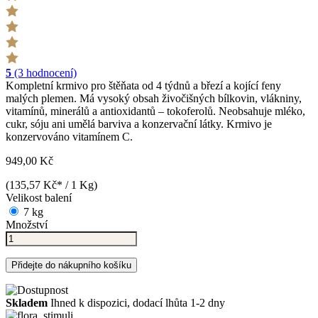
5
(3 hodnocení)
Kompletní krmivo pro štěňata od 4 týdnů a březí a kojící feny
malých plemen. Má vysoký obsah živočišných bílkovin, vlákniny,
vitamínů, minerálů a antioxidantů – tokoferolů. Neobsahuje mléko,
cukr, sóju ani umělá barviva a konzervační látky. Krmivo je
konzervováno vitamínem C.
949,00 Kč
(135,57 Kč* / 1 Kg)
Velikost balení
7 kg
Množství
Přidejte do nákupního košíku
Skladem
Ihned k dispozici, dodací lhůta 1-2 dny