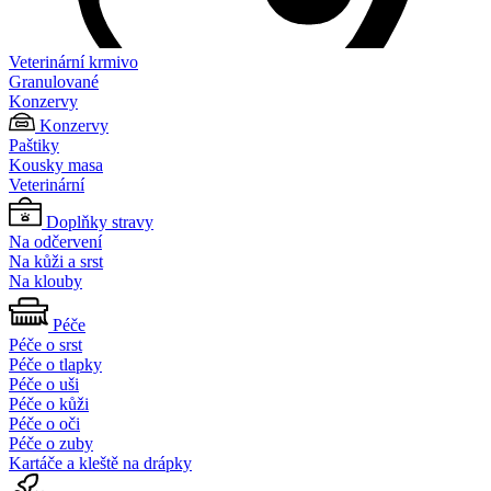
Veterinární krmivo
Granulované
Konzervy
Konzervy
Paštiky
Kousky masa
Veterinární
Doplňky stravy
Na odčervení
Na kůži a srst
Na klouby
Péče
Péče o srst
Péče o tlapky
Péče o uši
Péče o kůži
Péče o oči
Péče o zuby
Kartáče a kleště na drápky