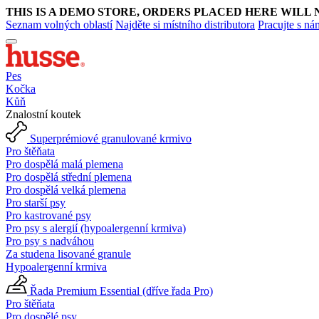
THIS IS A DEMO STORE, ORDERS PLACED HERE WILL 
Seznam volných oblastí
Najděte si místního distributora
Pracujte s ná
Pes
Kočka
Kůň
Znalostní koutek
Superprémiové granulované krmivo
Pro štěňata
Pro dospělá malá plemena
Pro dospělá střední plemena
Pro dospělá velká plemena
Pro starší psy
Pro kastrované psy
Pro psy s alergií (hypoalergenní krmiva)
Pro psy s nadváhou
Za studena lisované granule
Hypoalergenní krmiva
Řada Premium Essential (dříve řada Pro)
Pro štěňata
Pro dospělé psy