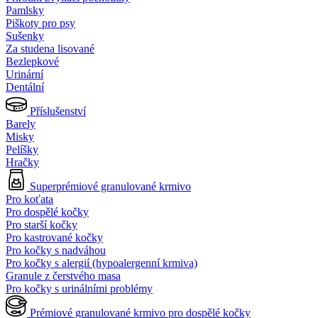
Pamlsky
Piškoty pro psy
Sušenky
Za studena lisované
Bezlepkové
Urinární
Dentální
Příslušenství
Barely
Misky
Pelíšky
Hračky
Superprémiové granulované krmivo
Pro koťata
Pro dospělé kočky
Pro starší kočky
Pro kastrované kočky
Pro kočky s nadváhou
Pro kočky s alergií (hypoalergenní krmiva)
Granule z čerstvého masa
Pro kočky s urinálními problémy
Prémiové granulované krmivo pro dospělé kočky