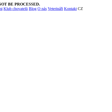
NOT BE PROCESSED.
mi
Klub chovatelů
Blog
O nás
Veterináři
Kontakt
CZ