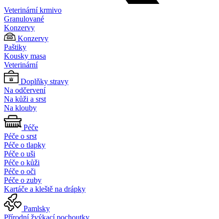
Veterinární krmivo
Granulované
Konzervy
Konzervy
Paštiky
Kousky masa
Veterinární
Doplňky stravy
Na odčervení
Na kůži a srst
Na klouby
Péče
Péče o srst
Péče o tlapky
Péče o uši
Péče o kůži
Péče o oči
Péče o zuby
Kartáče a kleště na drápky
Pamlsky
Přírodní žvýkací pochoutky