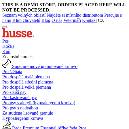
THIS IS A DEMO STORE, ORDERS PLACED HERE WILL
NOT BE PROCESSED.
Seznam volných oblastí
Najděte si místního distributora
Pracujte s
námi
Klub chovatelů
Blog
O nás
Veterináři
Kontakt
CZ
Pes
Kočka
Kůň
Znalostní koutek
Superprémiové granulované krmivo
Pro štěňata
Pro dospělá malá plemena
Pro dospělá střední plemena
Pro dospělá velká plemena
Pro starší psy
Pro kastrované psy
Pro psy s alergií (hypoalergenní krmiva)
Pro psy s nadváhou
Za studena lisované granule
Hypoalergenní krmiva
Řada Premium Essential (dříve řada Pro)