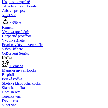
Hrajte si bezpečně
Jak udržet psa v kondici
Zábava pro psy
Vidět vše
Štěňata
Krmení
Výbava pro štěně
Bezpečné prostředí
Výcvik štěněte
První návštěva u veterináře
Vývoj štěněte
Odčervení štěněte
Kočka
Plemena
Mainská mývalí kočka
Ragdoll
Perská kočka
Skotská klapouchá kočka
Siamská kočka
Cornish rex
Turecká van
Devon rex
Vidět vše