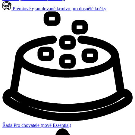
Prémiové granulované krmivo pro dospělé kočky
Řada Pro chovatele (nově Essential)