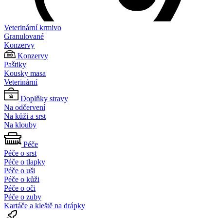
Veterinární krmivo
Granulované
Konzervy
Konzervy
Paštiky
Kousky masa
Veterinární
Doplňky stravy
Na odčervení
Na kůži a srst
Na klouby
Péče
Péče o srst
Péče o tlapky
Péče o uši
Péče o kůži
Péče o oči
Péče o zuby
Kartáče a kleště na drápky