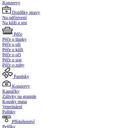
Konzervy
Doplňky stravy
Na odčervení
Na kůži a srst
Péče
Péče o tlapky
Péče o uši
Péče o kůži
Péče o oči
Péče o srst
Péče o zuby
Pamlsky
Konzervy
Kapsičky
Zálivky na granule
Kousky masa
Veterinární
Paštiky
Příslušenství
Pelíšky