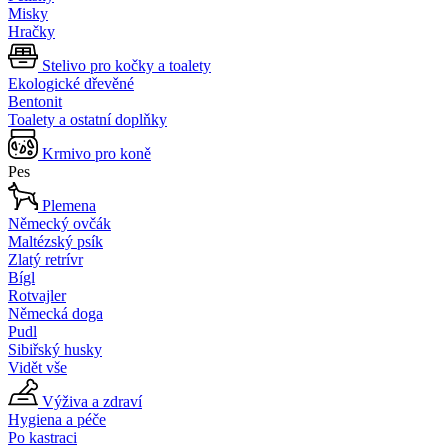
Misky
Hračky
Stelivo pro kočky a toalety
Ekologické dřevěné
Bentonit
Toalety a ostatní doplňky
Krmivo pro koně
Pes
Plemena
Německý ovčák
Maltézský psík
Zlatý retrívr
Bígl
Rotvajler
Německá doga
Pudl
Sibiřský husky
Vidět vše
Výživa a zdraví
Hygiena a péče
Po kastraci