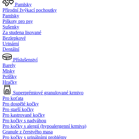
Pamlsky
Přírodní žvýkací pochoutky
Pamlsky
Piškoty pro psy
Sušenky
Za studena lisované
Bezlepkové
Urinární
Dentální
Příslušenství
Barely
Misky
Pelíšky
Hračky
Superprémiové granulované krmivo
Pro koťata
Pro dospělé kočky
Pro starší kočky
Pro kastrované kočky
Pro kočky s nadváhou
Pro kočky s alergií (hypoalergenní krmiva)
Granule z čerstvého masa
Pro kočky s urinálními problémy