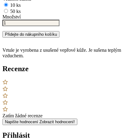
10 ks
50 ks
Množství
Přidejte do nákupního košíku
Vrtule je vyrobena z usušené vepřové kůže. Je sušena teplým
vzduchem.
Recenze
Zatím žádné recenze
Napište hodnocení
Zobrazit hodnocení!
Přihlásit