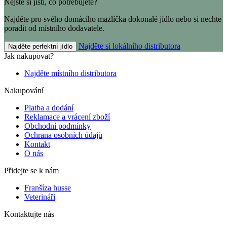
Nejste si jisti, co potřebujete?
Najděte pro svého domácího mazlíčka dokonalé jídlo nebo si nechte
poradit od místního dodavatele.
Najděte si lokálního distributora
Najděte perfektní jídlo
Jak nakupovat?
Najděte místního distributora
Nakupování
Platba a dodání
Reklamace a vrácení zboží
Obchodní podmínky
Ochrana osobních údajů
Kontakt
O nás
Přidejte se k nám
Franšíza husse
Veterináři
Kontaktujte nás