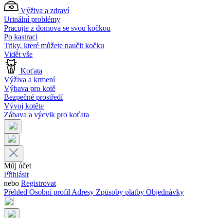
Výživa a zdraví
Urinální problémy
Pracujte z domova se svou kočkou
Po kastraci
Triky, které můžete naučit kočku
Vidět vše
Koťata
Výživa a krmení
Výbava pro kotě
Bezpečné prostředí
Vývoj kotěte
Zábava a výcvik pro koťata
Můj účet
Přihlásit
nebo
Registrovat
Přehled
Osobní profil
Adresy
Způsoby platby
Objednávky