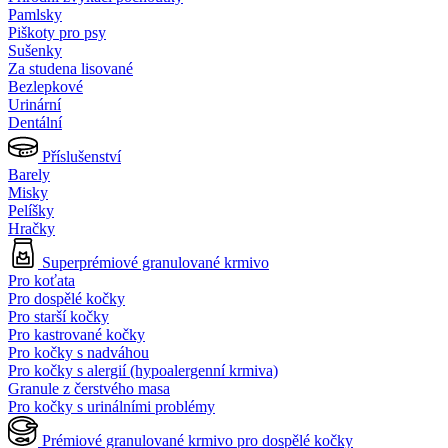
Pamlsky
Piškoty pro psy
Sušenky
Za studena lisované
Bezlepkové
Urinární
Dentální
Příslušenství
Barely
Misky
Pelíšky
Hračky
Superprémiové granulované krmivo
Pro koťata
Pro dospělé kočky
Pro starší kočky
Pro kastrované kočky
Pro kočky s nadváhou
Pro kočky s alergií (hypoalergenní krmiva)
Granule z čerstvého masa
Pro kočky s urinálními problémy
Prémiové granulované krmivo pro dospělé kočky