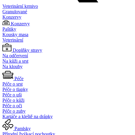
Veterinární krmivo
Granulované
Konzervy
Konzervy
Paštiky
Kousky masa
Veterinární
Doplňky stravy
Na odčervení
Na kůži a srst
Na klouby
Péče
Péče o srst
Péče o tlapky
Péče o uši
Péče o kůži
Péče o oči
Péče o zuby
Kartáče a kleště na drápky
Pamlsky
Přírodní žvýkací pochoutky