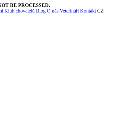
NOT BE PROCESSED.
mi
Klub chovatelů
Blog
O nás
Veterináři
Kontakt
CZ