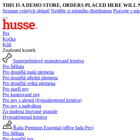
THIS IS A DEMO STORE, ORDERS PLACED HERE WILL 
Seznam volných oblastí
Najděte si místního distributora
Pracujte s ná
Pes
Kočka
Kůň
Znalostní koutek
Superprémiové granulované krmivo
Pro štěňata
Pro dospělá malá plemena
Pro dospělá střední plemena
Pro dospělá velká plemena
Pro starší psy
Pro kastrované psy
Pro psy s alergií (hypoalergenní krmiva)
Pro psy s nadváhou
Za studena lisované granule
Hypoalergenní krmiva
Řada Premium Essential (dříve řada Pro)
Pro štěňata
Pro dospělé psy