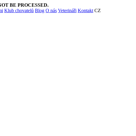
NOT BE PROCESSED.
mi
Klub chovatelů
Blog
O nás
Veterináři
Kontakt
CZ