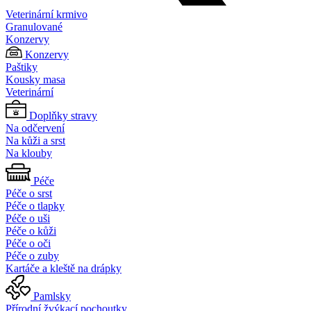
Veterinární krmivo
Granulované
Konzervy
Konzervy
Paštiky
Kousky masa
Veterinární
Doplňky stravy
Na odčervení
Na kůži a srst
Na klouby
Péče
Péče o srst
Péče o tlapky
Péče o uši
Péče o kůži
Péče o oči
Péče o zuby
Kartáče a kleště na drápky
Pamlsky
Přírodní žvýkací pochoutky