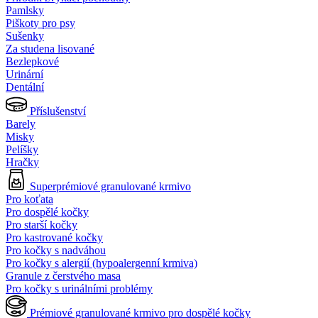
Pamlsky
Piškoty pro psy
Sušenky
Za studena lisované
Bezlepkové
Urinární
Dentální
Příslušenství
Barely
Misky
Pelíšky
Hračky
Superprémiové granulované krmivo
Pro koťata
Pro dospělé kočky
Pro starší kočky
Pro kastrované kočky
Pro kočky s nadváhou
Pro kočky s alergií (hypoalergenní krmiva)
Granule z čerstvého masa
Pro kočky s urinálními problémy
Prémiové granulované krmivo pro dospělé kočky