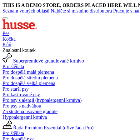
THIS IS A DEMO STORE, ORDERS PLACED HERE WILL 
Seznam volných oblastí
Najděte si místního distributora
Pracujte s ná
Pes
Kočka
Kůň
Znalostní koutek
Superprémiové granulované krmivo
Pro štěňata
Pro dospělá malá plemena
Pro dospělá střední plemena
Pro dospělá velká plemena
Pro starší psy
Pro kastrované psy
Pro psy s alergií (hypoalergenní krmiva)
Pro psy s nadváhou
Za studena lisované granule
Hypoalergenní krmiva
Řada Premium Essential (dříve řada Pro)
Pro štěňata
Pro dospělé psy