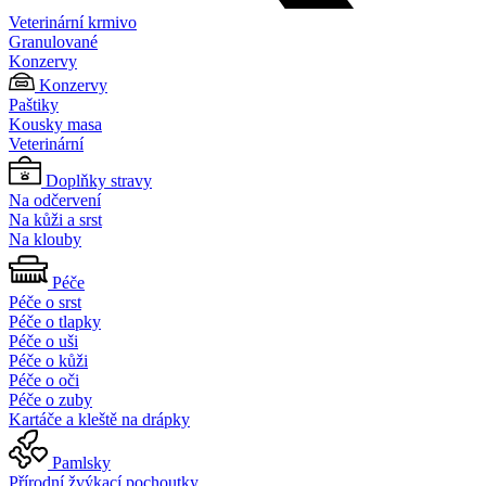
Veterinární krmivo
Granulované
Konzervy
Konzervy
Paštiky
Kousky masa
Veterinární
Doplňky stravy
Na odčervení
Na kůži a srst
Na klouby
Péče
Péče o srst
Péče o tlapky
Péče o uši
Péče o kůži
Péče o oči
Péče o zuby
Kartáče a kleště na drápky
Pamlsky
Přírodní žvýkací pochoutky