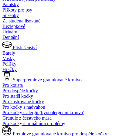
Pamlsky
Piškoty pro psy
Sušenky
Za studena lisované
Bezlepkové
Urinární
Dentální
Příslušenství
Barely
Misky
Pelíšky
Hračky
Superprémiové granulované krmivo
Pro koťata
Pro dospělé kočky
Pro starší kočky
Pro kastrované kočky
Pro kočky s nadváhou
Pro kočky s alergií (hypoalergenní krmiva)
Granule z čerstvého masa
Pro kočky s urinálními problémy
Prémiové granulované krmivo pro dospělé kočky