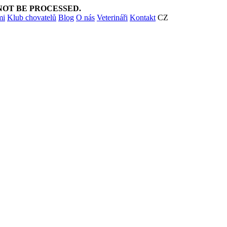
NOT BE PROCESSED.
mi
Klub chovatelů
Blog
O nás
Veterináři
Kontakt
CZ