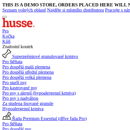
THIS IS A DEMO STORE, ORDERS PLACED HERE WILL 
Seznam volných oblastí
Najděte si místního distributora
Pracujte s ná
Pes
Kočka
Kůň
Znalostní koutek
Superprémiové granulované krmivo
Pro štěňata
Pro dospělá malá plemena
Pro dospělá střední plemena
Pro dospělá velká plemena
Pro starší psy
Pro kastrované psy
Pro psy s alergií (hypoalergenní krmiva)
Pro psy s nadváhou
Za studena lisované granule
Hypoalergenní krmiva
Řada Premium Essential (dříve řada Pro)
Pro štěňata
Pro dospělé psy