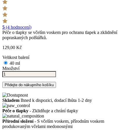
5
(4 hodnocení)
Péče o tlapky se včelím voskem pro ochranu tlapek a zklidnění
popraskaných polštářků.
129,00 Kč
Velikost balení
40 ml
Množství
Přidejte do nákupního košíku
Skladem
Ihned k dispozici, dodací lhůta 1-2 dny
Péče o tlapky
- Zklidňuje a chrání tlapky
Přírodní složení
- S včelím voskem, přírodním voskem
produkovaným včelami medonosnými