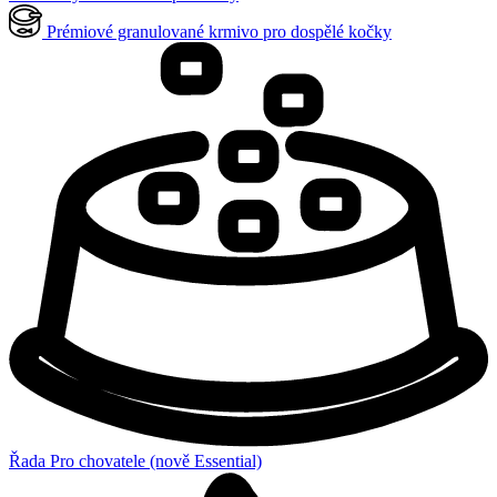
Prémiové granulované krmivo pro dospělé kočky
Řada Pro chovatele (nově Essential)