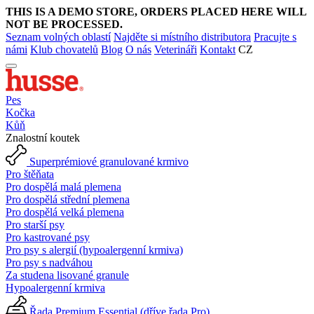
THIS IS A DEMO STORE, ORDERS PLACED HERE WILL
NOT BE PROCESSED.
Seznam volných oblastí
Najděte si místního distributora
Pracujte s
námi
Klub chovatelů
Blog
O nás
Veterináři
Kontakt
CZ
Pes
Kočka
Kůň
Znalostní koutek
Superprémiové granulované krmivo
Pro štěňata
Pro dospělá malá plemena
Pro dospělá střední plemena
Pro dospělá velká plemena
Pro starší psy
Pro kastrované psy
Pro psy s alergií (hypoalergenní krmiva)
Pro psy s nadváhou
Za studena lisované granule
Hypoalergenní krmiva
Řada Premium Essential (dříve řada Pro)