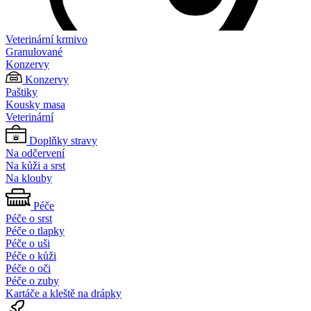
Veterinární krmivo
Granulované
Konzervy
Konzervy
Paštiky
Kousky masa
Veterinární
Doplňky stravy
Na odčervení
Na kůži a srst
Na klouby
Péče
Péče o srst
Péče o tlapky
Péče o uši
Péče o kůži
Péče o oči
Péče o zuby
Kartáče a kleště na drápky