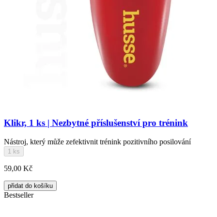
Klikr, 1 ks | Nezbytné příslušenství pro trénink
Nástroj, který může zefektivnit trénink pozitivního posilování
1 ks
59,00 Kč
přidat do košíku
Bestseller