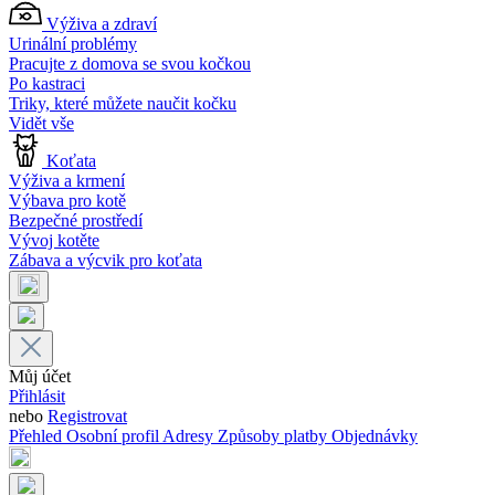
Výživa a zdraví
Urinální problémy
Pracujte z domova se svou kočkou
Po kastraci
Triky, které můžete naučit kočku
Vidět vše
Koťata
Výživa a krmení
Výbava pro kotě
Bezpečné prostředí
Vývoj kotěte
Zábava a výcvik pro koťata
Můj účet
Přihlásit
nebo
Registrovat
Přehled
Osobní profil
Adresy
Způsoby platby
Objednávky