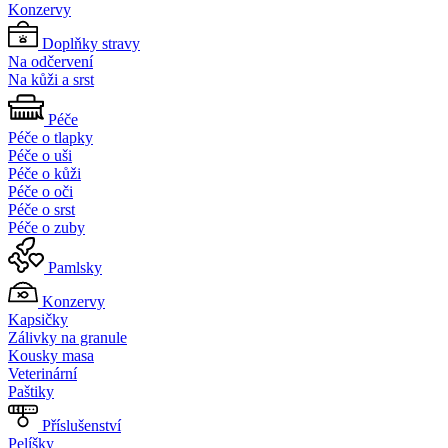
Konzervy
Doplňky stravy
Na odčervení
Na kůži a srst
Péče
Péče o tlapky
Péče o uši
Péče o kůži
Péče o oči
Péče o srst
Péče o zuby
Pamlsky
Konzervy
Kapsičky
Zálivky na granule
Kousky masa
Veterinární
Paštiky
Příslušenství
Pelíšky