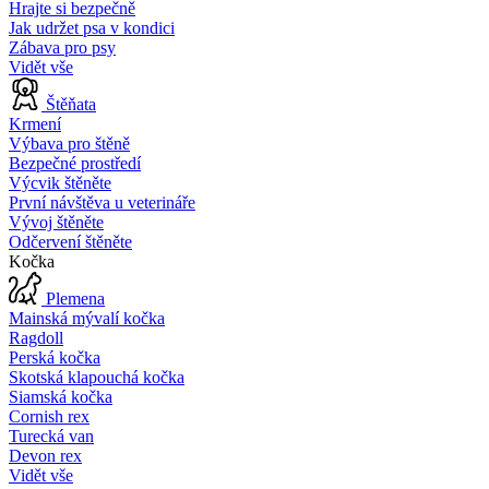
Hrajte si bezpečně
Jak udržet psa v kondici
Zábava pro psy
Vidět vše
Štěňata
Krmení
Výbava pro štěně
Bezpečné prostředí
Výcvik štěněte
První návštěva u veterináře
Vývoj štěněte
Odčervení štěněte
Kočka
Plemena
Mainská mývalí kočka
Ragdoll
Perská kočka
Skotská klapouchá kočka
Siamská kočka
Cornish rex
Turecká van
Devon rex
Vidět vše