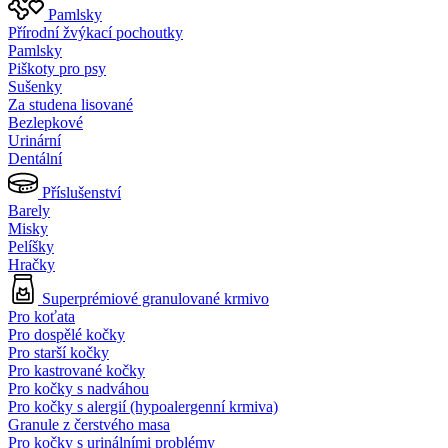
Pamlsky
Přírodní žvýkací pochoutky
Pamlsky
Piškoty pro psy
Sušenky
Za studena lisované
Bezlepkové
Urinární
Dentální
Příslušenství
Barely
Misky
Pelíšky
Hračky
Superprémiové granulované krmivo
Pro koťata
Pro dospělé kočky
Pro starší kočky
Pro kastrované kočky
Pro kočky s nadváhou
Pro kočky s alergií (hypoalergenní krmiva)
Granule z čerstvého masa
Pro kočky s urinálními problémy