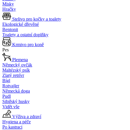
Misky
Hračky
Stelivo pro kočky a toalety
Ekologické dřevěné
Bentonit
Toalety a ostatní doplňky
Krmivo pro koně
Pes
Plemena
Německý ovčák
Maltézský psík
Zlatý retrívr
Bígl
Rotvajler
Německá doga
Pudl
Sibiřský husky
Vidět vše
Výživa a zdraví
Hygiena a péče
Po kastraci