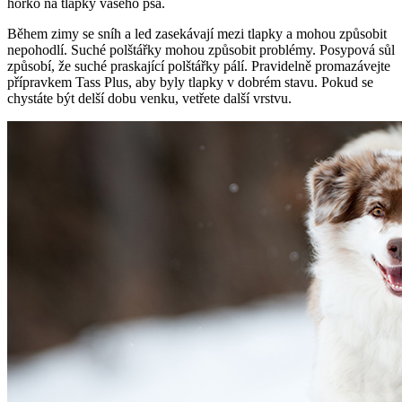
horko na tlapky vašeho psa.
Během zimy se sníh a led zasekávají mezi tlapky a mohou způsobit
nepohodlí. Suché polštářky mohou způsobit problémy. Posypová sůl
způsobí, že suché praskající polštářky pálí. Pravidelně promazávejte
přípravkem Tass Plus, aby byly tlapky v dobrém stavu. Pokud se
chystáte být delší dobu venku, vetřete další vrstvu.