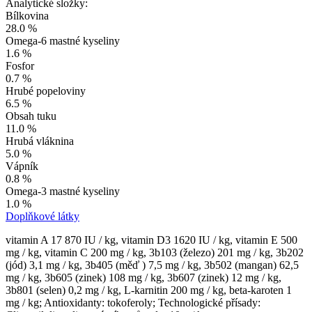
Analytické složky:
Bílkovina
28.0 %
Omega-6 mastné kyseliny
1.6 %
Fosfor
0.7 %
Hrubé popeloviny
6.5 %
Obsah tuku
11.0 %
Hrubá vláknina
5.0 %
Vápník
0.8 %
Omega-3 mastné kyseliny
1.0 %
Doplňkové látky
vitamin A 17 870 IU / kg, vitamin D3 1620 IU / kg, vitamin E 500
mg / kg, vitamin C 200 mg / kg, 3b103 (železo) 201 mg / kg, 3b202
(jód) 3,1 mg / kg, 3b405 (měď ) 7,5 mg / kg, 3b502 (mangan) 62,5
mg / kg, 3b605 (zinek) 108 mg / kg, 3b607 (zinek) 12 mg / kg,
3b801 (selen) 0,2 mg / kg, L-karnitin 200 mg / kg, beta-karoten 1
mg / kg; Antioxidanty: tokoferoly; Technologické přísady: