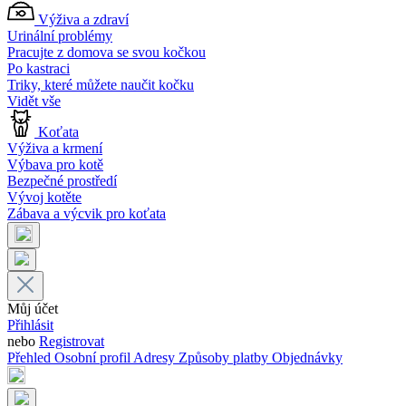
Výživa a zdraví
Urinální problémy
Pracujte z domova se svou kočkou
Po kastraci
Triky, které můžete naučit kočku
Vidět vše
Koťata
Výživa a krmení
Výbava pro kotě
Bezpečné prostředí
Vývoj kotěte
Zábava a výcvik pro koťata
Můj účet
Přihlásit
nebo
Registrovat
Přehled
Osobní profil
Adresy
Způsoby platby
Objednávky