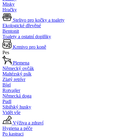
Misky
Hračky
Stelivo pro kočky a toalety
Ekologické dřevěné
Bentonit
Toalety a ostatní doplňky
Krmivo pro koně
Pes
Plemena
Německý ovčák
Maltézský psík
Zlatý retrívr
Bígl
Rotvajler
Německá doga
Pudl
Sibiřský husky
Vidět vše
Výživa a zdraví
Hygiena a péče
Po kastraci