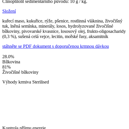
Clinoptilolit sedimentárního původu: 10 g / kg.
Složení
kuřecí maso, kukuřice, rýže, pšenice, rostlinná vláknina, živočišný
tuk, lněná semínka, minerály, losos, hydrolyzované živočišné
bílkoviny, pivovarské kvasnice, lososový olej, frukto-oligosacharidy
(0,3 %), sušená celá vejce, lecitin, mořské řasy, aksamitník
stáhněte se PDF dokument s doporučenou krmnou dávkou
28.0
%
Bílkovina
81
%
Živočišné bílkoviny
Výhody krmiva Sterilised
Kontrola příjmu energie