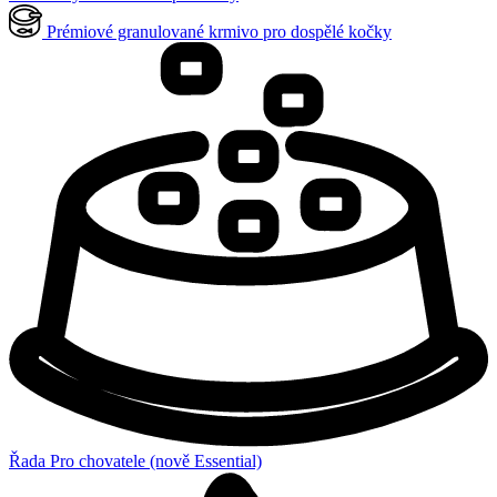
Prémiové granulované krmivo pro dospělé kočky
Řada Pro chovatele (nově Essential)