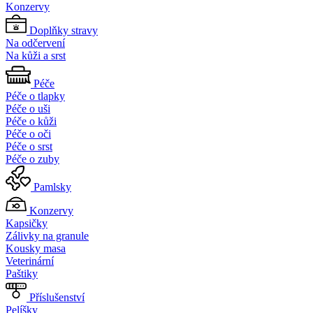
Konzervy
Doplňky stravy
Na odčervení
Na kůži a srst
Péče
Péče o tlapky
Péče o uši
Péče o kůži
Péče o oči
Péče o srst
Péče o zuby
Pamlsky
Konzervy
Kapsičky
Zálivky na granule
Kousky masa
Veterinární
Paštiky
Příslušenství
Pelíšky