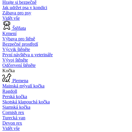
Hrajte si bezpečně
Jak udržet psa v kondici
Zábava pro psy
Vidět vše
Štěňata
Krmení
Výbava pro štěně
Bezpečné prostředí
Výcvik štěněte
První návštěva u veterináře
Vývoj štěněte
Odčervení štěněte
Kočka
Plemena
Mainská mývalí kočka
Ragdoll
Perská kočka
Skotská klapouchá kočka
Siamská kočka
Cornish rex
Turecká van
Devon rex
Vidět vše