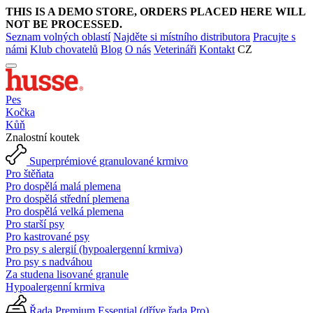
THIS IS A DEMO STORE, ORDERS PLACED HERE WILL
NOT BE PROCESSED.
Seznam volných oblastí
Najděte si místního distributora
Pracujte s
námi
Klub chovatelů
Blog
O nás
Veterináři
Kontakt
CZ
Pes
Kočka
Kůň
Znalostní koutek
Superprémiové granulované krmivo
Pro štěňata
Pro dospělá malá plemena
Pro dospělá střední plemena
Pro dospělá velká plemena
Pro starší psy
Pro kastrované psy
Pro psy s alergií (hypoalergenní krmiva)
Pro psy s nadváhou
Za studena lisované granule
Hypoalergenní krmiva
Řada Premium Essential (dříve řada Pro)