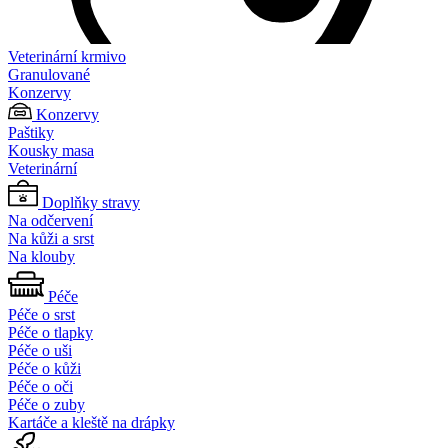
Veterinární krmivo
Granulované
Konzervy
Konzervy
Paštiky
Kousky masa
Veterinární
Doplňky stravy
Na odčervení
Na kůži a srst
Na klouby
Péče
Péče o srst
Péče o tlapky
Péče o uši
Péče o kůži
Péče o oči
Péče o zuby
Kartáče a kleště na drápky