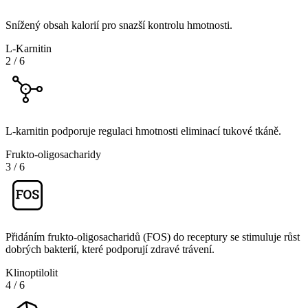
Snížený obsah kalorií pro snazší kontrolu hmotnosti.
L-Karnitin
2
/
6
L-karnitin podporuje regulaci hmotnosti eliminací tukové tkáně.
Frukto-oligosacharidy
3
/
6
Přidáním frukto-oligosacharidů (FOS) do receptury se stimuluje růst
dobrých bakterií, které podporují zdravé trávení.
Klinoptilolit
4
/
6