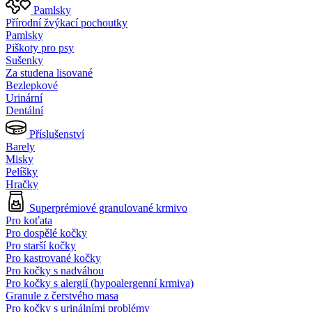
Pamlsky
Přírodní žvýkací pochoutky
Pamlsky
Piškoty pro psy
Sušenky
Za studena lisované
Bezlepkové
Urinární
Dentální
Příslušenství
Barely
Misky
Pelíšky
Hračky
Superprémiové granulované krmivo
Pro koťata
Pro dospělé kočky
Pro starší kočky
Pro kastrované kočky
Pro kočky s nadváhou
Pro kočky s alergií (hypoalergenní krmiva)
Granule z čerstvého masa
Pro kočky s urinálními problémy