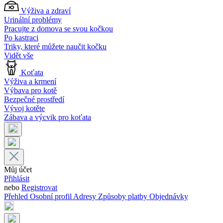
Výživa a zdraví
Urinální problémy
Pracujte z domova se svou kočkou
Po kastraci
Triky, které můžete naučit kočku
Vidět vše
Koťata
Výživa a krmení
Výbava pro kotě
Bezpečné prostředí
Vývoj kotěte
Zábava a výcvik pro koťata
Můj účet
Přihlásit
nebo
Registrovat
Přehled
Osobní profil
Adresy
Způsoby platby
Objednávky