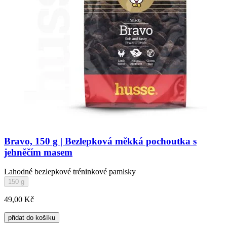
Bravo, 150 g | Bezlepková měkká pochoutka s
jehněčím masem
Lahodné bezlepkové tréninkové pamlsky
150 g
49,00 Kč
přidat do košíku