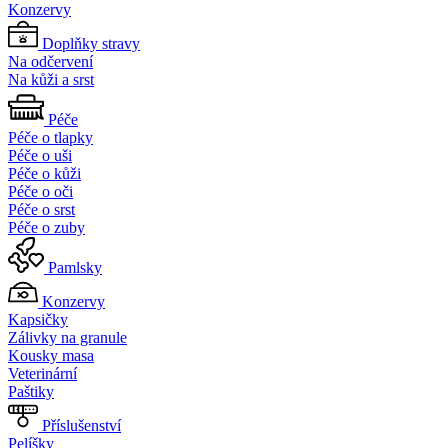
Konzervy
Doplňky stravy
Na odčervení
Na kůži a srst
Péče
Péče o tlapky
Péče o uši
Péče o kůži
Péče o oči
Péče o srst
Péče o zuby
Pamlsky
Konzervy
Kapsičky
Zálivky na granule
Kousky masa
Veterinární
Paštiky
Příslušenství
Pelíšky