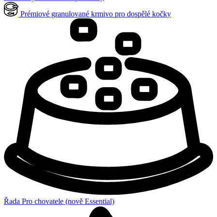
Prémiové granulované krmivo pro dospělé kočky
Řada Pro chovatele (nově Essential)