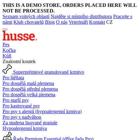
THIS IS A DEMO STORE, ORDERS PLACED HERE WILL
NOT BE PROCESSED.
Seznam volných oblastí
Najděte si místního distributora
Pracujte s
námi
Klub chovatelů
Blog
O nás
Veterináři
Kontakt
CZ
Pes
Kočka
Kůň
Znalostní koutek
Superprémiové granulované krmivo
Pro štěňata
Pro dospělá malá plemena
Pro dospělá střední plemena
Pro dospělá velká plemena
Pro starší psy
Pro kastrované psy
Pro psy s alergií (hypoalergenní krmiva)
Pro psy s nadváhou
Za studena lisované granule
Hypoalergenní krmiva
Řada Premium Essential (dříve řada Pro)