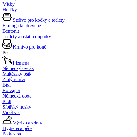
Misky
Hračky
Stelivo pro kočky a toalety
Ekologické dřevěné
Bentonit
Toalety a ostatní doplňky
Krmivo pro koně
Pes
Plemena
Německý ovčák
Maltézský psík
Zlatý retrívr
Bígl
Rotvajler
Německá doga
Pudl
Sibiřský husky
Vidět vše
Výživa a zdraví
Hygiena a péče
Po kastraci