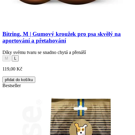
Bitring, M | Gumový kroužek pro psa skvělý na
aportování a přetahování
Díky svému tvaru se snadno chytá a přenáší
M
L
119,00 Kč
přidat do košíku
Bestseller