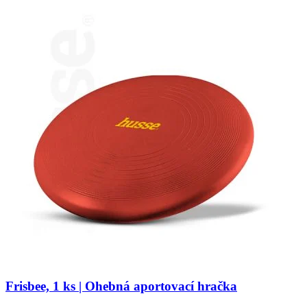
Frisbee, 1 ks | Ohebná aportovací hračka