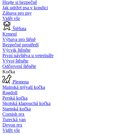
Hrajte si bezpečně
Jak udržet psa v kondici
Zábava pro psy
Vidět vše
Štěňata
Krmení
Výbava pro štěně
Bezpečné prostředí
Výcvik štěněte
První návštěva u veterináře
Vývoj štěněte
Odčervení štěněte
Kočka
Plemena
Mainská mývalí kočka
Ragdoll
Perská kočka
Skotská klapouchá kočka
Siamská kočka
Cornish rex
Turecká van
Devon rex
Vidět vše