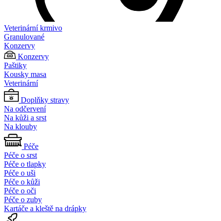
Veterinární krmivo
Granulované
Konzervy
Konzervy
Paštiky
Kousky masa
Veterinární
Doplňky stravy
Na odčervení
Na kůži a srst
Na klouby
Péče
Péče o srst
Péče o tlapky
Péče o uši
Péče o kůži
Péče o oči
Péče o zuby
Kartáče a kleště na drápky