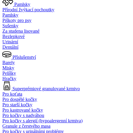
Pamlsky
Přírodní žvýkací pochoutky
Pamlsky
Piškoty pro psy
Sušenky
Za studena lisované
Bezlepkové
Urinární
Dentální
Příslušenství
Barely
Misky
Pelíšky
Hračky
Superprémiové granulované krmivo
Pro koťata
Pro dospělé kočky
Pro starší kočky
Pro kastrované kočky
Pro kočky s nadváhou
Pro kočky s alergií (hypoalergenní krmiva)
Granule z čerstvého masa
Pro kočky s urinálními problémy