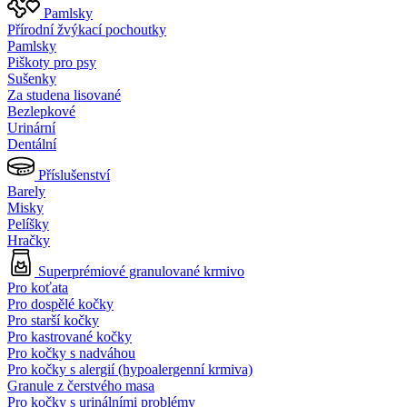
Pamlsky
Přírodní žvýkací pochoutky
Pamlsky
Piškoty pro psy
Sušenky
Za studena lisované
Bezlepkové
Urinární
Dentální
Příslušenství
Barely
Misky
Pelíšky
Hračky
Superprémiové granulované krmivo
Pro koťata
Pro dospělé kočky
Pro starší kočky
Pro kastrované kočky
Pro kočky s nadváhou
Pro kočky s alergií (hypoalergenní krmiva)
Granule z čerstvého masa
Pro kočky s urinálními problémy