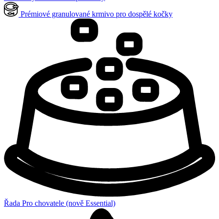
Prémiové granulované krmivo pro dospělé kočky
Řada Pro chovatele (nově Essential)