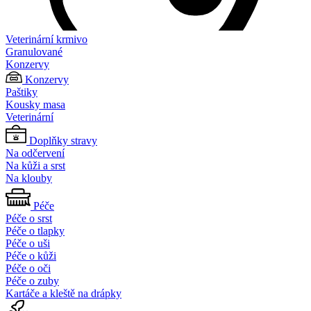
Veterinární krmivo
Granulované
Konzervy
Konzervy
Paštiky
Kousky masa
Veterinární
Doplňky stravy
Na odčervení
Na kůži a srst
Na klouby
Péče
Péče o srst
Péče o tlapky
Péče o uši
Péče o kůži
Péče o oči
Péče o zuby
Kartáče a kleště na drápky