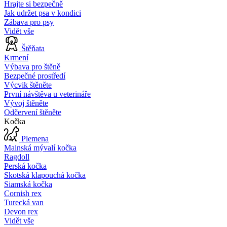
Hrajte si bezpečně
Jak udržet psa v kondici
Zábava pro psy
Vidět vše
Štěňata
Krmení
Výbava pro štěně
Bezpečné prostředí
Výcvik štěněte
První návštěva u veterináře
Vývoj štěněte
Odčervení štěněte
Kočka
Plemena
Mainská mývalí kočka
Ragdoll
Perská kočka
Skotská klapouchá kočka
Siamská kočka
Cornish rex
Turecká van
Devon rex
Vidět vše