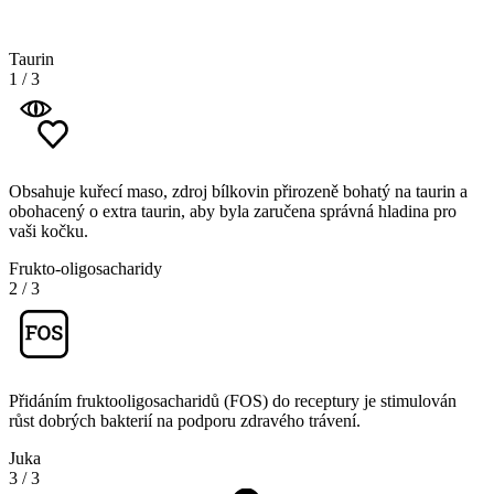
Taurin
1
/
3
Obsahuje kuřecí maso, zdroj bílkovin přirozeně bohatý na taurin a
obohacený o extra taurin, aby byla zaručena správná hladina pro
vaši kočku.
Frukto-oligosacharidy
2
/
3
Přidáním fruktooligosacharidů (FOS) do receptury je stimulován
růst dobrých bakterií na podporu zdravého trávení.
Juka
3
/
3