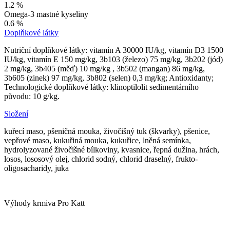
1.2 %
Omega-3 mastné kyseliny
0.6 %
Doplňkové látky
Nutriční doplňkové látky: vitamín A 30000 IU/kg, vitamín D3 1500
IU/kg, vitamín E 150 mg/kg, 3b103 (železo) 75 mg/kg, 3b202 (jód)
2 mg/kg, 3b405 (měď) 10 mg/kg , 3b502 (mangan) 86 mg/kg,
3b605 (zinek) 97 mg/kg, 3b802 (selen) 0,3 mg/kg; Antioxidanty;
Technologické doplňkové látky: klinoptilolit sedimentárního
původu: 10 g/kg.
Složení
kuřecí maso, pšeničná mouka, živočišný tuk (škvarky), pšenice,
vepřové maso, kukuřiná mouka, kukuřice, lněná semínka,
hydrolyzované živočišné bílkoviny, kvasnice, řepná dužina, hrách,
losos, lososový olej, chlorid sodný, chlorid draselný, frukto-
oligosacharidy, juka
Výhody krmiva Pro Katt