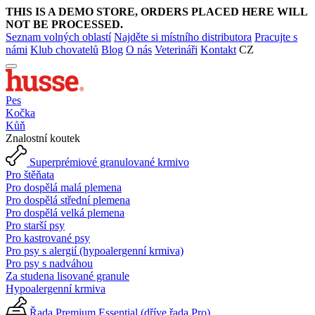
THIS IS A DEMO STORE, ORDERS PLACED HERE WILL
NOT BE PROCESSED.
Seznam volných oblastí
Najděte si místního distributora
Pracujte s
námi
Klub chovatelů
Blog
O nás
Veterináři
Kontakt
CZ
Pes
Kočka
Kůň
Znalostní koutek
Superprémiové granulované krmivo
Pro štěňata
Pro dospělá malá plemena
Pro dospělá střední plemena
Pro dospělá velká plemena
Pro starší psy
Pro kastrované psy
Pro psy s alergií (hypoalergenní krmiva)
Pro psy s nadváhou
Za studena lisované granule
Hypoalergenní krmiva
Řada Premium Essential (dříve řada Pro)