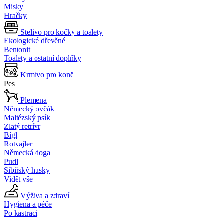
Misky
Hračky
Stelivo pro kočky a toalety
Ekologické dřevěné
Bentonit
Toalety a ostatní doplňky
Krmivo pro koně
Pes
Plemena
Německý ovčák
Maltézský psík
Zlatý retrívr
Bígl
Rotvajler
Německá doga
Pudl
Sibiřský husky
Vidět vše
Výživa a zdraví
Hygiena a péče
Po kastraci