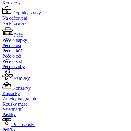
Konzervy
Doplňky stravy
Na odčervení
Na kůži a srst
Péče
Péče o tlapky
Péče o uši
Péče o kůži
Péče o oči
Péče o srst
Péče o zuby
Pamlsky
Konzervy
Kapsičky
Zálivky na granule
Kousky masa
Veterinární
Paštiky
Příslušenství
Pelíšky