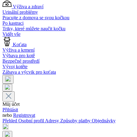
Výživa a zdraví
Urinální problémy
Pracujte z domova se svou kočkou
Po kastraci
Triky, které můžete naučit kočku
Vidět vše
Koťata
Výživa a krmení
Výbava pro kotě
Bezpečné prostředí
Vývoj kotěte
Zábava a výcvik pro koťata
Můj účet
Přihlásit
nebo
Registrovat
Přehled
Osobní profil
Adresy
Způsoby platby
Objednávky