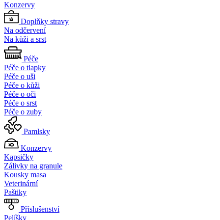
Konzervy
Doplňky stravy
Na odčervení
Na kůži a srst
Péče
Péče o tlapky
Péče o uši
Péče o kůži
Péče o oči
Péče o srst
Péče o zuby
Pamlsky
Konzervy
Kapsičky
Zálivky na granule
Kousky masa
Veterinární
Paštiky
Příslušenství
Pelíšky