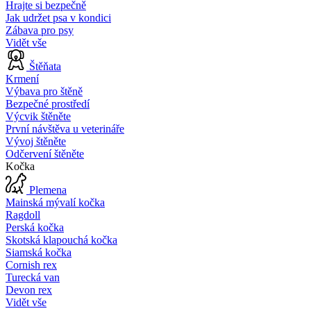
Hrajte si bezpečně
Jak udržet psa v kondici
Zábava pro psy
Vidět vše
Štěňata
Krmení
Výbava pro štěně
Bezpečné prostředí
Výcvik štěněte
První návštěva u veterináře
Vývoj štěněte
Odčervení štěněte
Kočka
Plemena
Mainská mývalí kočka
Ragdoll
Perská kočka
Skotská klapouchá kočka
Siamská kočka
Cornish rex
Turecká van
Devon rex
Vidět vše