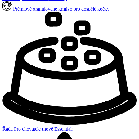
Prémiové granulované krmivo pro dospělé kočky
Řada Pro chovatele (nově Essential)