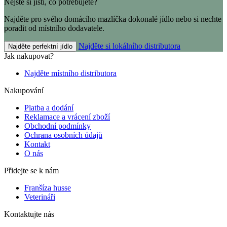
Nejste si jisti, co potřebujete?
Najděte pro svého domácího mazlíčka dokonalé jídlo nebo si nechte
poradit od místního dodavatele.
Najděte si lokálního distributora
Najděte perfektní jídlo
Jak nakupovat?
Najděte místního distributora
Nakupování
Platba a dodání
Reklamace a vrácení zboží
Obchodní podmínky
Ochrana osobních údajů
Kontakt
O nás
Přidejte se k nám
Franšíza husse
Veterináři
Kontaktujte nás