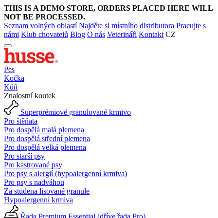
THIS IS A DEMO STORE, ORDERS PLACED HERE WILL
NOT BE PROCESSED.
Seznam volných oblastí
Najděte si místního distributora
Pracujte s
námi
Klub chovatelů
Blog
O nás
Veterináři
Kontakt
CZ
Pes
Kočka
Kůň
Znalostní koutek
Superprémiové granulované krmivo
Pro štěňata
Pro dospělá malá plemena
Pro dospělá střední plemena
Pro dospělá velká plemena
Pro starší psy
Pro kastrované psy
Pro psy s alergií (hypoalergenní krmiva)
Pro psy s nadváhou
Za studena lisované granule
Hypoalergenní krmiva
Řada Premium Essential (dříve řada Pro)