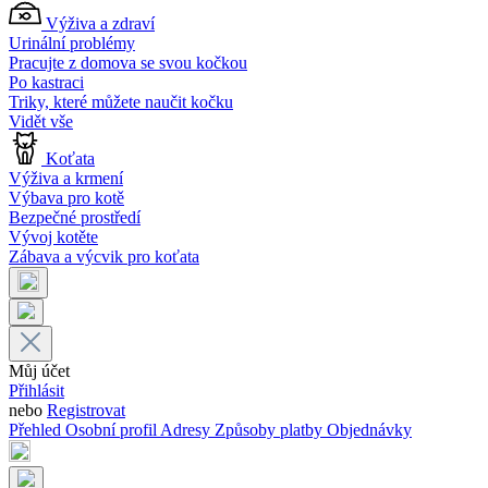
Výživa a zdraví
Urinální problémy
Pracujte z domova se svou kočkou
Po kastraci
Triky, které můžete naučit kočku
Vidět vše
Koťata
Výživa a krmení
Výbava pro kotě
Bezpečné prostředí
Vývoj kotěte
Zábava a výcvik pro koťata
Můj účet
Přihlásit
nebo
Registrovat
Přehled
Osobní profil
Adresy
Způsoby platby
Objednávky