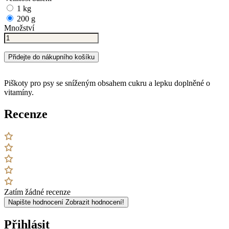
1 kg
200 g
Množství
Přidejte do nákupního košíku
Piškoty pro psy se sníženým obsahem cukru a lepku doplněné o
vitamíny.
Recenze
Zatím žádné recenze
Napište hodnocení
Zobrazit hodnocení!
Přihlásit