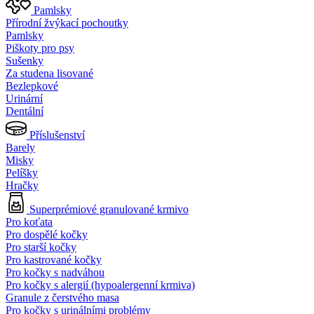
Pamlsky
Přírodní žvýkací pochoutky
Pamlsky
Piškoty pro psy
Sušenky
Za studena lisované
Bezlepkové
Urinární
Dentální
Příslušenství
Barely
Misky
Pelíšky
Hračky
Superprémiové granulované krmivo
Pro koťata
Pro dospělé kočky
Pro starší kočky
Pro kastrované kočky
Pro kočky s nadváhou
Pro kočky s alergií (hypoalergenní krmiva)
Granule z čerstvého masa
Pro kočky s urinálními problémy