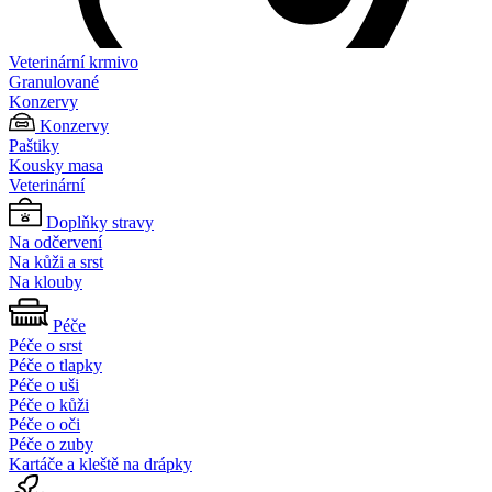
Veterinární krmivo
Granulované
Konzervy
Konzervy
Paštiky
Kousky masa
Veterinární
Doplňky stravy
Na odčervení
Na kůži a srst
Na klouby
Péče
Péče o srst
Péče o tlapky
Péče o uši
Péče o kůži
Péče o oči
Péče o zuby
Kartáče a kleště na drápky