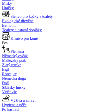
Misky
Hračky
Stelivo pro kočky a toalety
Ekologické dřevěné
Bentonit
Toalety a ostatní doplňky
Krmivo pro koně
Pes
Plemena
Německý ovčák
Maltézský psík
Zlatý retrívr
Bígl
Rotvajler
Německá doga
Pudl
Sibiřský husky
Vidět vše
Výživa a zdraví
Hygiena a péče
Po kastraci