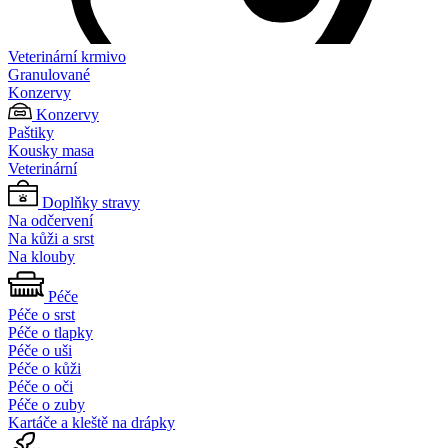
Veterinární krmivo
Granulované
Konzervy
Konzervy
Paštiky
Kousky masa
Veterinární
Doplňky stravy
Na odčervení
Na kůži a srst
Na klouby
Péče
Péče o srst
Péče o tlapky
Péče o uši
Péče o kůži
Péče o oči
Péče o zuby
Kartáče a kleště na drápky