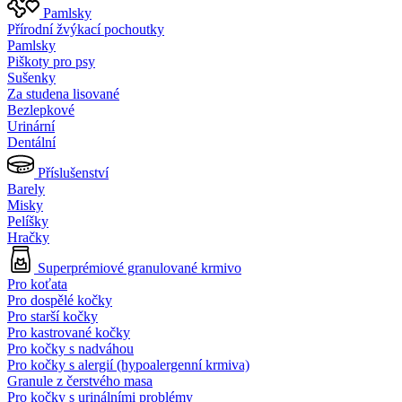
Pamlsky
Přírodní žvýkací pochoutky
Pamlsky
Piškoty pro psy
Sušenky
Za studena lisované
Bezlepkové
Urinární
Dentální
Příslušenství
Barely
Misky
Pelíšky
Hračky
Superprémiové granulované krmivo
Pro koťata
Pro dospělé kočky
Pro starší kočky
Pro kastrované kočky
Pro kočky s nadváhou
Pro kočky s alergií (hypoalergenní krmiva)
Granule z čerstvého masa
Pro kočky s urinálními problémy