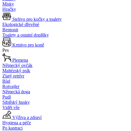
Misky
Hračky
Stelivo pro kočky a toalety
Ekologické dřevěné
Bentonit
Toalety a ostatní doplňky
Krmivo pro koně
Pes
Plemena
Německý ovčák
Maltézský psík
Zlatý retrívr
Bígl
Rotvajler
Německá doga
Pudl
Sibiřský husky
Vidět vše
Výživa a zdraví
Hygiena a péče
Po kastraci