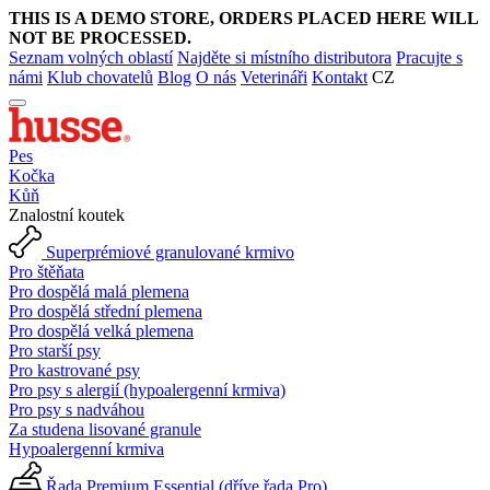
THIS IS A DEMO STORE, ORDERS PLACED HERE WILL
NOT BE PROCESSED.
Seznam volných oblastí
Najděte si místního distributora
Pracujte s
námi
Klub chovatelů
Blog
O nás
Veterináři
Kontakt
CZ
Pes
Kočka
Kůň
Znalostní koutek
Superprémiové granulované krmivo
Pro štěňata
Pro dospělá malá plemena
Pro dospělá střední plemena
Pro dospělá velká plemena
Pro starší psy
Pro kastrované psy
Pro psy s alergií (hypoalergenní krmiva)
Pro psy s nadváhou
Za studena lisované granule
Hypoalergenní krmiva
Řada Premium Essential (dříve řada Pro)