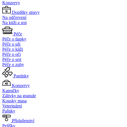
Konzervy
Doplňky stravy
Na odčervení
Na kůži a srst
Péče
Péče o tlapky
Péče o uši
Péče o kůži
Péče o oči
Péče o srst
Péče o zuby
Pamlsky
Konzervy
Kapsičky
Zálivky na granule
Kousky masa
Veterinární
Paštiky
Příslušenství
Pelíšky