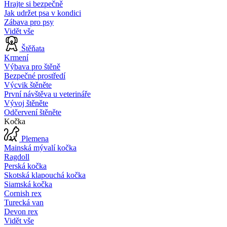
Hrajte si bezpečně
Jak udržet psa v kondici
Zábava pro psy
Vidět vše
Štěňata
Krmení
Výbava pro štěně
Bezpečné prostředí
Výcvik štěněte
První návštěva u veterináře
Vývoj štěněte
Odčervení štěněte
Kočka
Plemena
Mainská mývalí kočka
Ragdoll
Perská kočka
Skotská klapouchá kočka
Siamská kočka
Cornish rex
Turecká van
Devon rex
Vidět vše