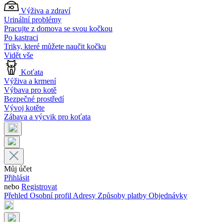
Výživa a zdraví
Urinální problémy
Pracujte z domova se svou kočkou
Po kastraci
Triky, které můžete naučit kočku
Vidět vše
Koťata
Výživa a krmení
Výbava pro kotě
Bezpečné prostředí
Vývoj kotěte
Zábava a výcvik pro koťata
Můj účet
Přihlásit
nebo
Registrovat
Přehled
Osobní profil
Adresy
Způsoby platby
Objednávky