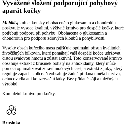
Vyvážené složení podporující pohybový
aparát kočky
Mobility,
kuřecí kousky obohacené o glukosamin a chondroitin
poskytuje vysoce kvalitní, výživné krmivo pro dospělé kočky, které
potřebují podporu při pohybu. Obohacena o glukosamin a
chondroitin pro podporu zdravých kloubů a pohyblivosti.
Vysoký obsah kuřecího masa zajišťuje optimální přísun kvalitních
živočišných bílkovin, které pomáhají vaší dospělé kočce udržovat
čistou svalovou hmotu a zůstat aktivní. Toto konzervované krmivo
obsahuje extrakt z brusinek bohatý na antioxidanty, který může
pomoci optimalizovat zdraví močových cest, a extrakt z juky, který
reguluje zápach stolice. Neobsahuje žádná přidaná umělá barviva,
ochucovadla ani konzervační látky. Bez přidané sóji a mléčných
výrobků.
Kompletní krmivo pro kočky.
Brusinka