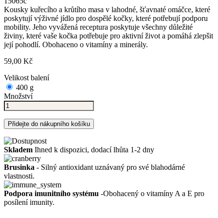
15065c
Kousky kuřecího a krůtího masa v lahodné, šťavnaté omáčce, které
poskytují výživné jídlo pro dospělé kočky, které potřebují podporu
mobility. Jeho vyvážená receptura poskytuje všechny důležité
živiny, které vaše kočka potřebuje pro aktivní život a pomáhá zlepšit
její pohodlí. Obohaceno o vitamíny a minerály.
59,00 Kč
Velikost balení
400 g
Množství
Přidejte do nákupního košíku
Skladem
Ihned k dispozici, dodací lhůta 1-2 dny
Brusinka
- Silný antioxidant uznávaný pro své blahodárné
vlastnosti.
Podpora imunitního systému
-Obohacený o vitamíny A a E pro
posílení imunity.