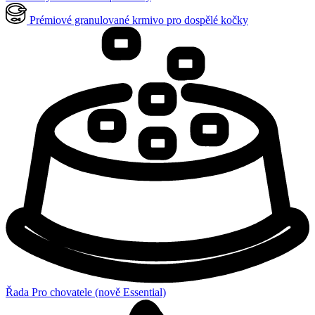
Prémiové granulované krmivo pro dospělé kočky
Řada Pro chovatele (nově Essential)