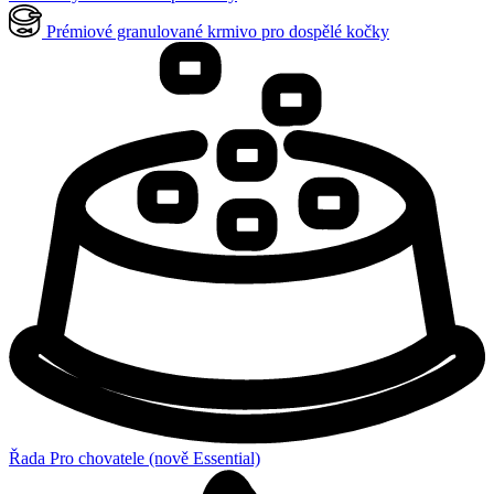
Prémiové granulované krmivo pro dospělé kočky
Řada Pro chovatele (nově Essential)