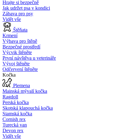
Hrajte si bezpečně
Jak udržet psa v kondici
Zábava pro psy
Vidět vše
Štěňata
Krmení
Výbava pro štěně
Bezpečné prostředí
Výcvik štěněte
První návštěva u veterináře
Vývoj štěněte
Odčervení štěněte
Kočka
Plemena
Mainská mývalí kočka
Ragdoll
Perská kočka
Skotská klapouchá kočka
Siamská kočka
Cornish rex
Turecká van
Devon rex
Vidět vše