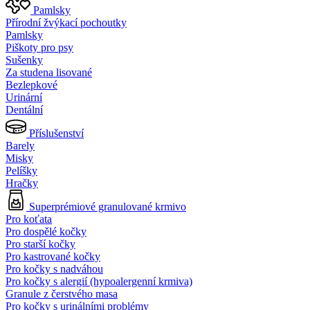
Pamlsky
Přírodní žvýkací pochoutky
Pamlsky
Piškoty pro psy
Sušenky
Za studena lisované
Bezlepkové
Urinární
Dentální
Příslušenství
Barely
Misky
Pelíšky
Hračky
Superprémiové granulované krmivo
Pro koťata
Pro dospělé kočky
Pro starší kočky
Pro kastrované kočky
Pro kočky s nadváhou
Pro kočky s alergií (hypoalergenní krmiva)
Granule z čerstvého masa
Pro kočky s urinálními problémy