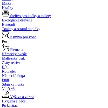
Misky
Hračky
Stelivo pro kočky a toalety
Ekologické dřevěné
Bentonit
Toalety a ostatní doplňky
Krmivo pro koně
Pes
Plemena
Německý ovčák
Maltézský psík
Zlatý retrívr
Bígl
Rotvajler
Německá doga
Pudl
Sibiřský husky
Vidět vše
Výživa a zdraví
Hygiena a péče
Po kastraci