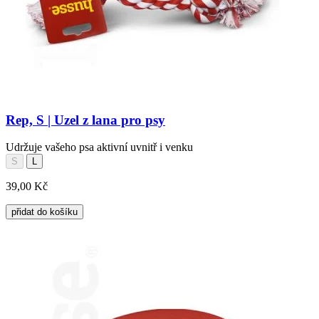
Rep, S | Uzel z lana pro psy
Udržuje vašeho psa aktivní uvnitř i venku
S
L
39,00 Kč
přidat do košíku