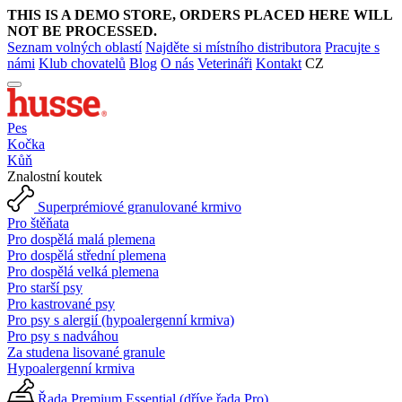
THIS IS A DEMO STORE, ORDERS PLACED HERE WILL
NOT BE PROCESSED.
Seznam volných oblastí
Najděte si místního distributora
Pracujte s
námi
Klub chovatelů
Blog
O nás
Veterináři
Kontakt
CZ
Pes
Kočka
Kůň
Znalostní koutek
Superprémiové granulované krmivo
Pro štěňata
Pro dospělá malá plemena
Pro dospělá střední plemena
Pro dospělá velká plemena
Pro starší psy
Pro kastrované psy
Pro psy s alergií (hypoalergenní krmiva)
Pro psy s nadváhou
Za studena lisované granule
Hypoalergenní krmiva
Řada Premium Essential (dříve řada Pro)