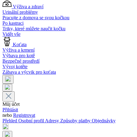
Výživa a zdraví
Urinální problémy
Pracujte z domova se svou kočkou
Po kastraci
Triky, které můžete naučit kočku
Vidět vše
Koťata
Výživa a krmení
Výbava pro kotě
Bezpečné prostředí
Vývoj kotěte
Zábava a výcvik pro koťata
Můj účet
Přihlásit
nebo
Registrovat
Přehled
Osobní profil
Adresy
Způsoby platby
Objednávky