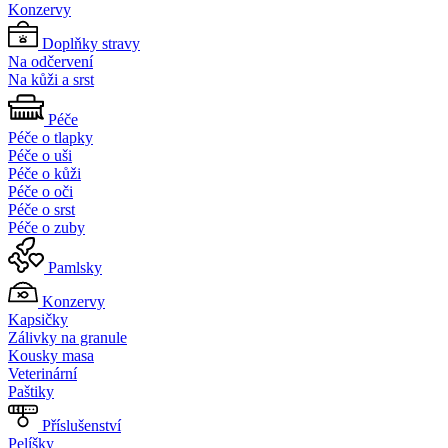
Konzervy
Doplňky stravy
Na odčervení
Na kůži a srst
Péče
Péče o tlapky
Péče o uši
Péče o kůži
Péče o oči
Péče o srst
Péče o zuby
Pamlsky
Konzervy
Kapsičky
Zálivky na granule
Kousky masa
Veterinární
Paštiky
Příslušenství
Pelíšky