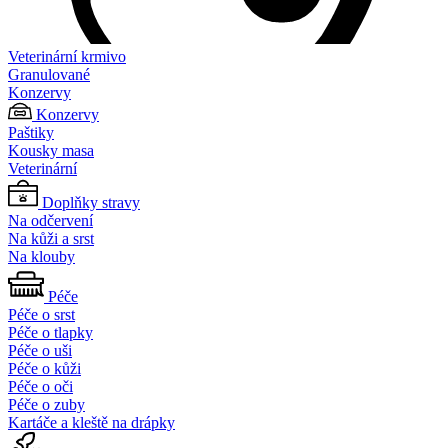
Veterinární krmivo
Granulované
Konzervy
Konzervy
Paštiky
Kousky masa
Veterinární
Doplňky stravy
Na odčervení
Na kůži a srst
Na klouby
Péče
Péče o srst
Péče o tlapky
Péče o uši
Péče o kůži
Péče o oči
Péče o zuby
Kartáče a kleště na drápky