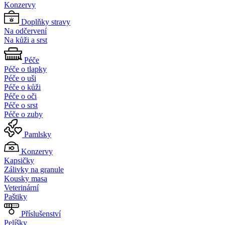
Konzervy
Doplňky stravy
Na odčervení
Na kůži a srst
Péče
Péče o tlapky
Péče o uši
Péče o kůži
Péče o oči
Péče o srst
Péče o zuby
Pamlsky
Konzervy
Kapsičky
Zálivky na granule
Kousky masa
Veterinární
Paštiky
Příslušenství
Pelíšky