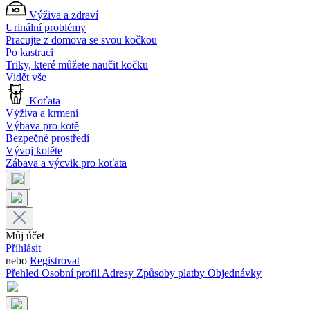
Výživa a zdraví
Urinální problémy
Pracujte z domova se svou kočkou
Po kastraci
Triky, které můžete naučit kočku
Vidět vše
Koťata
Výživa a krmení
Výbava pro kotě
Bezpečné prostředí
Vývoj kotěte
Zábava a výcvik pro koťata
Můj účet
Přihlásit
nebo
Registrovat
Přehled
Osobní profil
Adresy
Způsoby platby
Objednávky