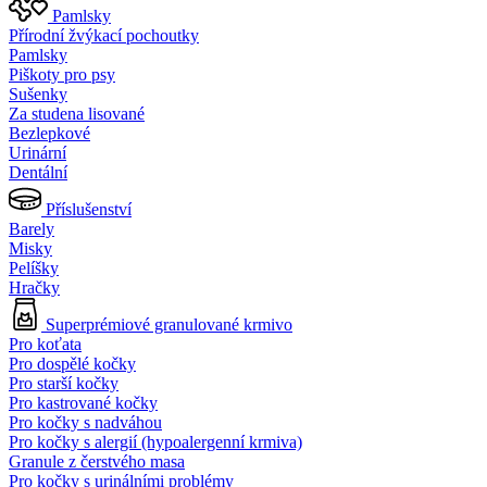
Pamlsky
Přírodní žvýkací pochoutky
Pamlsky
Piškoty pro psy
Sušenky
Za studena lisované
Bezlepkové
Urinární
Dentální
Příslušenství
Barely
Misky
Pelíšky
Hračky
Superprémiové granulované krmivo
Pro koťata
Pro dospělé kočky
Pro starší kočky
Pro kastrované kočky
Pro kočky s nadváhou
Pro kočky s alergií (hypoalergenní krmiva)
Granule z čerstvého masa
Pro kočky s urinálními problémy