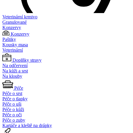
Veterinární krmivo
Granulované
Konzervy
Konzervy
Paštiky
Kousky masa
Veterinární
Doplňky stravy
Na odčervení
Na kůži a srst
Na klouby
Péče
Péče o srst
Péče o tlapky
Péče o uši
Péče o kůži
Péče o oči
Péče o zuby
Kartáče a kleště na drápky