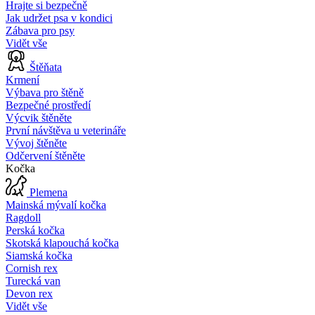
Hrajte si bezpečně
Jak udržet psa v kondici
Zábava pro psy
Vidět vše
Štěňata
Krmení
Výbava pro štěně
Bezpečné prostředí
Výcvik štěněte
První návštěva u veterináře
Vývoj štěněte
Odčervení štěněte
Kočka
Plemena
Mainská mývalí kočka
Ragdoll
Perská kočka
Skotská klapouchá kočka
Siamská kočka
Cornish rex
Turecká van
Devon rex
Vidět vše