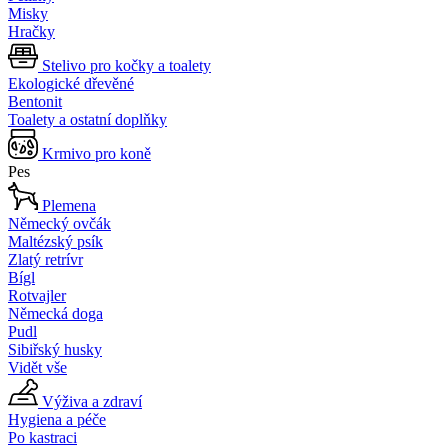
Misky
Hračky
Stelivo pro kočky a toalety
Ekologické dřevěné
Bentonit
Toalety a ostatní doplňky
Krmivo pro koně
Pes
Plemena
Německý ovčák
Maltézský psík
Zlatý retrívr
Bígl
Rotvajler
Německá doga
Pudl
Sibiřský husky
Vidět vše
Výživa a zdraví
Hygiena a péče
Po kastraci