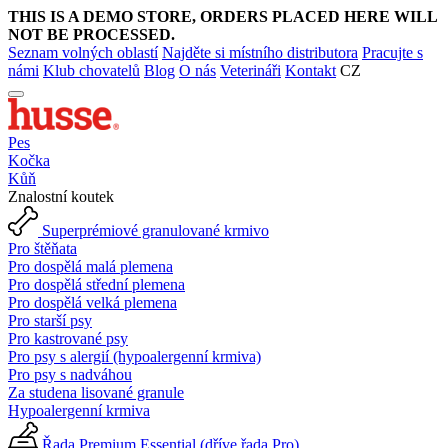
THIS IS A DEMO STORE, ORDERS PLACED HERE WILL
NOT BE PROCESSED.
Seznam volných oblastí
Najděte si místního distributora
Pracujte s
námi
Klub chovatelů
Blog
O nás
Veterináři
Kontakt
CZ
Pes
Kočka
Kůň
Znalostní koutek
Superprémiové granulované krmivo
Pro štěňata
Pro dospělá malá plemena
Pro dospělá střední plemena
Pro dospělá velká plemena
Pro starší psy
Pro kastrované psy
Pro psy s alergií (hypoalergenní krmiva)
Pro psy s nadváhou
Za studena lisované granule
Hypoalergenní krmiva
Řada Premium Essential (dříve řada Pro)