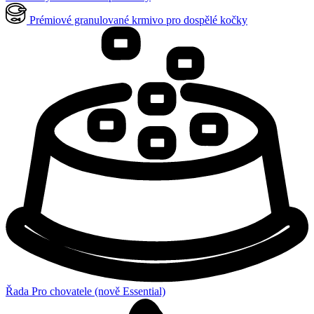
Prémiové granulované krmivo pro dospělé kočky
Řada Pro chovatele (nově Essential)