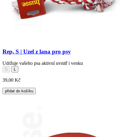
Rep, S | Uzel z lana pro psy
Udržuje vašeho psa aktivní uvnitř i venku
S
L
39,00 Kč
přidat do košíku