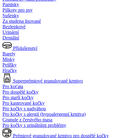
Pamlsky
Piškoty pro psy
Sušenky
Za studena lisované
Bezlepkové
Urinární
Dentální
Příslušenství
Barely
Misky
Pelíšky
Hračky
Superprémiové granulované krmivo
Pro koťata
Pro dospělé kočky
Pro starší kočky
Pro kastrované kočky
Pro kočky s nadváhou
Pro kočky s alergií (hypoalergenní krmiva)
Granule z čerstvého masa
Pro kočky s urinálními problémy
Prémiové granulované krmivo pro dospělé kočky