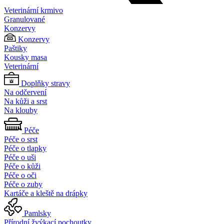
Veterinární krmivo
Granulované
Konzervy
Konzervy
Paštiky
Kousky masa
Veterinární
Doplňky stravy
Na odčervení
Na kůži a srst
Na klouby
Péče
Péče o srst
Péče o tlapky
Péče o uši
Péče o kůži
Péče o oči
Péče o zuby
Kartáče a kleště na drápky
Pamlsky
Přírodní žvýkací pochoutky