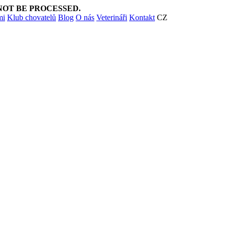
NOT BE PROCESSED.
mi
Klub chovatelů
Blog
O nás
Veterináři
Kontakt
CZ