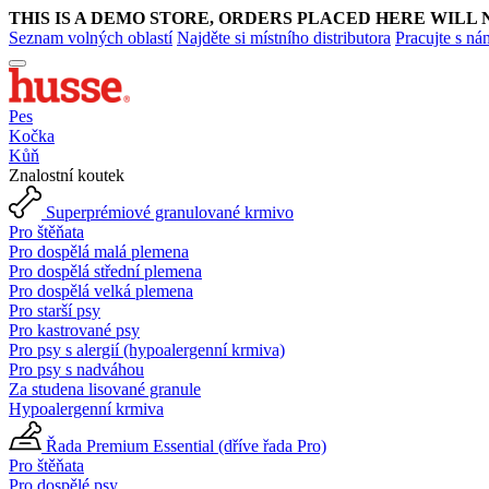
THIS IS A DEMO STORE, ORDERS PLACED HERE WILL 
Seznam volných oblastí
Najděte si místního distributora
Pracujte s ná
Pes
Kočka
Kůň
Znalostní koutek
Superprémiové granulované krmivo
Pro štěňata
Pro dospělá malá plemena
Pro dospělá střední plemena
Pro dospělá velká plemena
Pro starší psy
Pro kastrované psy
Pro psy s alergií (hypoalergenní krmiva)
Pro psy s nadváhou
Za studena lisované granule
Hypoalergenní krmiva
Řada Premium Essential (dříve řada Pro)
Pro štěňata
Pro dospělé psy