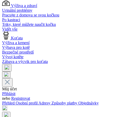
Výživa a zdraví
Urinální problémy
Pracujte z domova se svou kočkou
Po kastraci
Triky, které můžete naučit kočku
Vidět vše
Koťata
Výživa a krmení
Výbava pro kotě
Bezpečné prostředí
Vývoj kotěte
Zábava a výcvik pro koťata
Můj účet
Přihlásit
nebo
Registrovat
Přehled
Osobní profil
Adresy
Způsoby platby
Objednávky