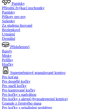
Pamlsky
Přírodní žvýkací pochoutky
Pamlsky
Piškoty pro psy
Sušenky
Za studena lisované
Bezlepkové
Urinární
Dentální
Příslušenství
Barely
Misky
Pelíšky
Hračky
Superprémiové granulované krmivo
Pro koťata
Pro dospělé kočky
Pro starší kočky
Pro kastrované kočky
Pro kočky s nadváhou
Pro kočky s alergií (hypoalergenní krmiva)
Granule z čerstvého masa
Pro kočky s urinálními problémy