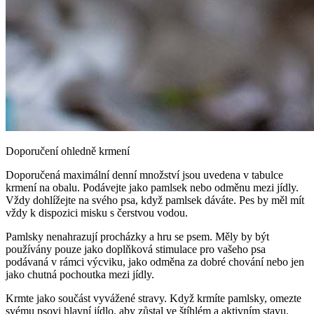
Doporučení ohledně krmení
Doporučená maximální denní množství jsou uvedena v tabulce
krmení na obalu. Podávejte jako pamlsek nebo odměnu mezi jídly.
Vždy dohlížejte na svého psa, když pamlsek dáváte. Pes by měl mít
vždy k dispozici misku s čerstvou vodou.
Pamlsky nenahrazují procházky a hru se psem. Měly by být
používány pouze jako doplňková stimulace pro vašeho psa
podávaná v rámci výcviku, jako odměna za dobré chování nebo jen
jako chutná pochoutka mezi jídly.
Krmte jako součást vyvážené stravy. Když krmíte pamlsky, omezte
svému psovi hlavní jídlo, aby zůstal ve štíhlém a aktivním stavu.