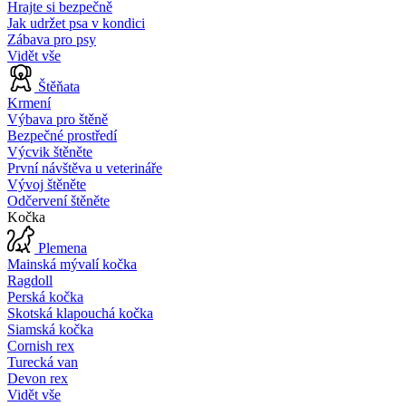
Hrajte si bezpečně
Jak udržet psa v kondici
Zábava pro psy
Vidět vše
Štěňata
Krmení
Výbava pro štěně
Bezpečné prostředí
Výcvik štěněte
První návštěva u veterináře
Vývoj štěněte
Odčervení štěněte
Kočka
Plemena
Mainská mývalí kočka
Ragdoll
Perská kočka
Skotská klapouchá kočka
Siamská kočka
Cornish rex
Turecká van
Devon rex
Vidět vše