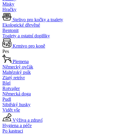
Misky
Hračky
Stelivo pro kočky a toalety
Ekologické dřevěné
Bentonit
Toalety a ostatní doplňky
Krmivo pro koně
Pes
Plemena
Německý ovčák
Maltézský psík
Zlatý retrívr
Bígl
Rotvajler
Německá doga
Pudl
Sibiřský husky
Vidět vše
Výživa a zdraví
Hygiena a péče
Po kastraci