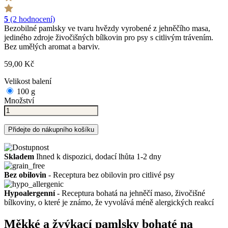
5
(2 hodnocení)
Bezobilné pamlsky ve tvaru hvězdy vyrobené z jehněčího masa,
jediného zdroje živočišných bílkovin pro psy s citlivým trávením.
Bez umělých aromat a barviv.
59,00 Kč
Velikost balení
100 g
Množství
Přidejte do nákupního košíku
Skladem
Ihned k dispozici, dodací lhůta 1-2 dny
Bez obilovin
- Receptura bez obilovin pro citlivé psy
Hypoalergenní
- Receptura bohatá na jehněčí maso, živočišné
bílkoviny, o které je známo, že vyvolává méně alergických reakcí
Měkké a žvýkací pamlsky bohaté na