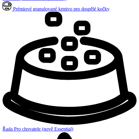
Prémiové granulované krmivo pro dospělé kočky
Řada Pro chovatele (nově Essential)