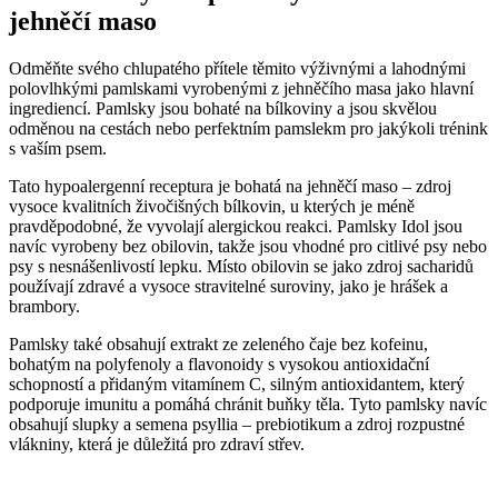
jehněčí maso
Odměňte svého chlupatého přítele těmito výživnými a lahodnými
polovlhkými pamlskami vyrobenými z jehněčího masa jako hlavní
ingrediencí. Pamlsky jsou bohaté na bílkoviny a jsou skvělou
odměnou na cestách nebo perfektním pamslekm pro jakýkoli trénink
s vaším psem.
Tato hypoalergenní receptura je bohatá na jehněčí maso –⁠ zdroj
vysoce kvalitních živočišných bílkovin, u kterých je méně
pravděpodobné, že vyvolají alergickou reakci. Pamlsky Idol jsou
navíc vyrobeny bez obilovin, takže jsou vhodné pro citlivé psy nebo
psy s nesnášenlivostí lepku. Místo obilovin se jako zdroj sacharidů
používají zdravé a vysoce stravitelné suroviny, jako je hrášek a
brambory.
Pamlsky také obsahují extrakt ze zeleného čaje bez kofeinu,
bohatým na polyfenoly a flavonoidy s vysokou antioxidační
schopností a přidaným vitamínem C, silným antioxidantem, který
podporuje imunitu a pomáhá chránit buňky těla. Tyto pamlsky navíc
obsahují slupky a semena psyllia – prebiotikum a zdroj rozpustné
vlákniny, která je důležitá pro zdraví střev.