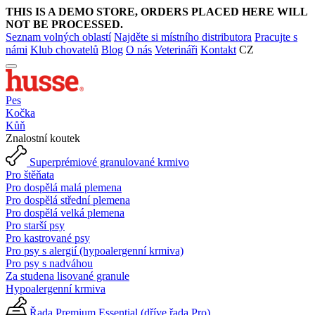
THIS IS A DEMO STORE, ORDERS PLACED HERE WILL
NOT BE PROCESSED.
Seznam volných oblastí
Najděte si místního distributora
Pracujte s
námi
Klub chovatelů
Blog
O nás
Veterináři
Kontakt
CZ
Pes
Kočka
Kůň
Znalostní koutek
Superprémiové granulované krmivo
Pro štěňata
Pro dospělá malá plemena
Pro dospělá střední plemena
Pro dospělá velká plemena
Pro starší psy
Pro kastrované psy
Pro psy s alergií (hypoalergenní krmiva)
Pro psy s nadváhou
Za studena lisované granule
Hypoalergenní krmiva
Řada Premium Essential (dříve řada Pro)