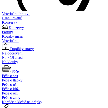
Veterinární krmivo
Granulované
Konzervy
Konzervy
Paštiky
Kousky masa
Veterinární
Doplňky stravy
Na odčervení
Na kůži a srst
Na klouby
Péče
Péče o srst
Péče o tlapky
Péče o uši
Péče o kůži
Péče o oči
Péče o zuby
Kartáče a kleště na drápky