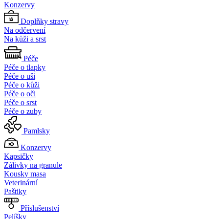
Konzervy
Doplňky stravy
Na odčervení
Na kůži a srst
Péče
Péče o tlapky
Péče o uši
Péče o kůži
Péče o oči
Péče o srst
Péče o zuby
Pamlsky
Konzervy
Kapsičky
Zálivky na granule
Kousky masa
Veterinární
Paštiky
Příslušenství
Pelíšky