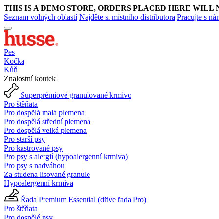
THIS IS A DEMO STORE, ORDERS PLACED HERE WILL 
Seznam volných oblastí
Najděte si místního distributora
Pracujte s ná
Pes
Kočka
Kůň
Znalostní koutek
Superprémiové granulované krmivo
Pro štěňata
Pro dospělá malá plemena
Pro dospělá střední plemena
Pro dospělá velká plemena
Pro starší psy
Pro kastrované psy
Pro psy s alergií (hypoalergenní krmiva)
Pro psy s nadváhou
Za studena lisované granule
Hypoalergenní krmiva
Řada Premium Essential (dříve řada Pro)
Pro štěňata
Pro dospělé psy