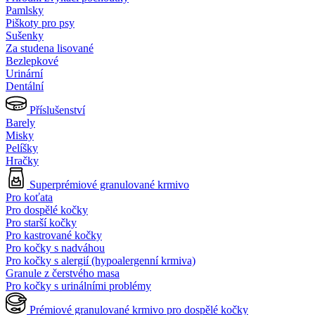
Pamlsky
Piškoty pro psy
Sušenky
Za studena lisované
Bezlepkové
Urinární
Dentální
Příslušenství
Barely
Misky
Pelíšky
Hračky
Superprémiové granulované krmivo
Pro koťata
Pro dospělé kočky
Pro starší kočky
Pro kastrované kočky
Pro kočky s nadváhou
Pro kočky s alergií (hypoalergenní krmiva)
Granule z čerstvého masa
Pro kočky s urinálními problémy
Prémiové granulované krmivo pro dospělé kočky