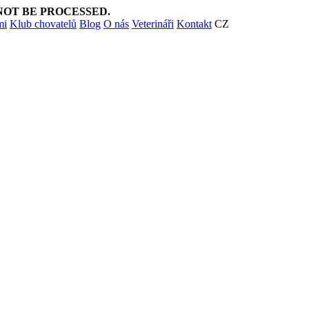
NOT BE PROCESSED.
mi
Klub chovatelů
Blog
O nás
Veterináři
Kontakt
CZ