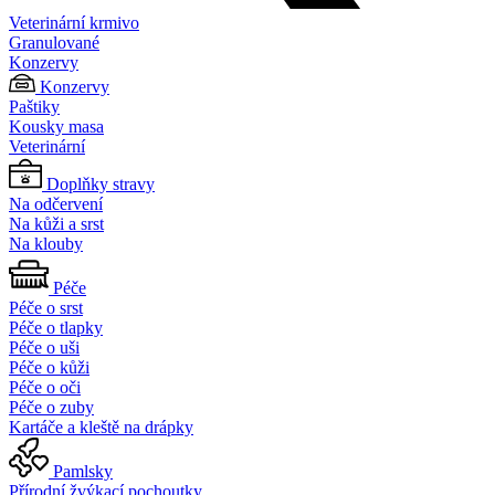
Veterinární krmivo
Granulované
Konzervy
Konzervy
Paštiky
Kousky masa
Veterinární
Doplňky stravy
Na odčervení
Na kůži a srst
Na klouby
Péče
Péče o srst
Péče o tlapky
Péče o uši
Péče o kůži
Péče o oči
Péče o zuby
Kartáče a kleště na drápky
Pamlsky
Přírodní žvýkací pochoutky