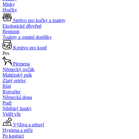
Misky
Hračky
Stelivo pro kočky a toalety
Ekologické dřevěné
Bentonit
Toalety a ostatní doplňky
Krmivo pro koně
Pes
Plemena
Německý ovčák
Maltézský psík
Zlatý retrívr
Bígl
Rotvajler
Německá doga
Pudl
Sibiřský husky
Vidět vše
Výživa a zdraví
Hygiena a péče
Po kastraci