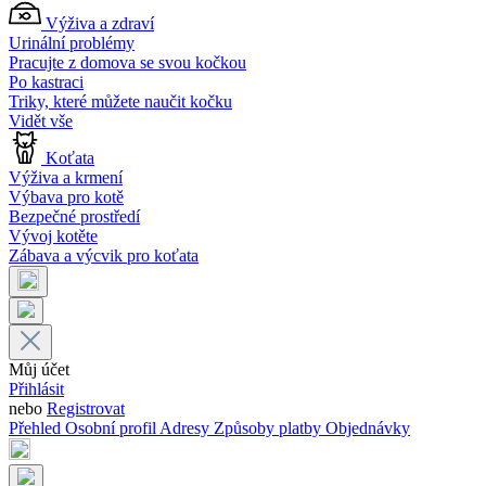
Výživa a zdraví
Urinální problémy
Pracujte z domova se svou kočkou
Po kastraci
Triky, které můžete naučit kočku
Vidět vše
Koťata
Výživa a krmení
Výbava pro kotě
Bezpečné prostředí
Vývoj kotěte
Zábava a výcvik pro koťata
Můj účet
Přihlásit
nebo
Registrovat
Přehled
Osobní profil
Adresy
Způsoby platby
Objednávky