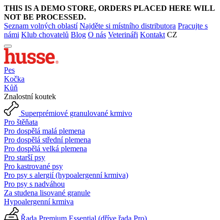
THIS IS A DEMO STORE, ORDERS PLACED HERE WILL
NOT BE PROCESSED.
Seznam volných oblastí
Najděte si místního distributora
Pracujte s
námi
Klub chovatelů
Blog
O nás
Veterináři
Kontakt
CZ
Pes
Kočka
Kůň
Znalostní koutek
Superprémiové granulované krmivo
Pro štěňata
Pro dospělá malá plemena
Pro dospělá střední plemena
Pro dospělá velká plemena
Pro starší psy
Pro kastrované psy
Pro psy s alergií (hypoalergenní krmiva)
Pro psy s nadváhou
Za studena lisované granule
Hypoalergenní krmiva
Řada Premium Essential (dříve řada Pro)