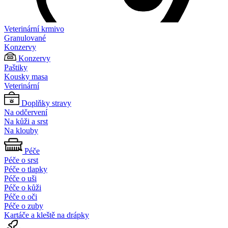
Veterinární krmivo
Granulované
Konzervy
Konzervy
Paštiky
Kousky masa
Veterinární
Doplňky stravy
Na odčervení
Na kůži a srst
Na klouby
Péče
Péče o srst
Péče o tlapky
Péče o uši
Péče o kůži
Péče o oči
Péče o zuby
Kartáče a kleště na drápky