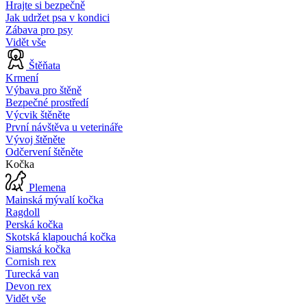
Hrajte si bezpečně
Jak udržet psa v kondici
Zábava pro psy
Vidět vše
Štěňata
Krmení
Výbava pro štěně
Bezpečné prostředí
Výcvik štěněte
První návštěva u veterináře
Vývoj štěněte
Odčervení štěněte
Kočka
Plemena
Mainská mývalí kočka
Ragdoll
Perská kočka
Skotská klapouchá kočka
Siamská kočka
Cornish rex
Turecká van
Devon rex
Vidět vše