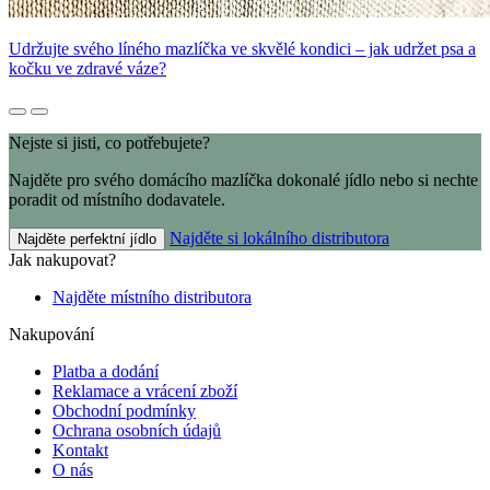
Udržujte svého líného mazlíčka ve skvělé kondici – jak udržet psa a
kočku ve zdravé váze?
Nejste si jisti, co potřebujete?
Najděte pro svého domácího mazlíčka dokonalé jídlo nebo si nechte
poradit od místního dodavatele.
Najděte si lokálního distributora
Najděte perfektní jídlo
Jak nakupovat?
Najděte místního distributora
Nakupování
Platba a dodání
Reklamace a vrácení zboží
Obchodní podmínky
Ochrana osobních údajů
Kontakt
O nás