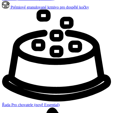
Prémiové granulované krmivo pro dospělé kočky
Řada Pro chovatele (nově Essential)