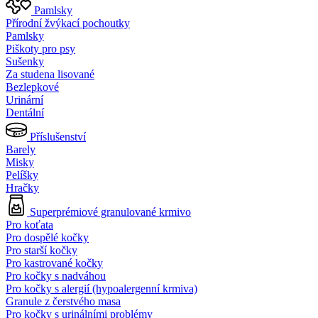
Pamlsky
Přírodní žvýkací pochoutky
Pamlsky
Piškoty pro psy
Sušenky
Za studena lisované
Bezlepkové
Urinární
Dentální
Příslušenství
Barely
Misky
Pelíšky
Hračky
Superprémiové granulované krmivo
Pro koťata
Pro dospělé kočky
Pro starší kočky
Pro kastrované kočky
Pro kočky s nadváhou
Pro kočky s alergií (hypoalergenní krmiva)
Granule z čerstvého masa
Pro kočky s urinálními problémy