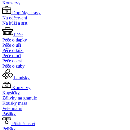
Konzervy
Doplňky stravy
Na odčervení
Na kůži a srst
Péče
Péče o tlapky
Péče o uši
Péče o kůži
Péče o oči
Péče o srst
Péče o zuby
Pamlsky
Konzervy
Kapsičky
Zálivky na granule
Kousky masa
Veterinární
Paštiky
Příslušenství
Pelíšky