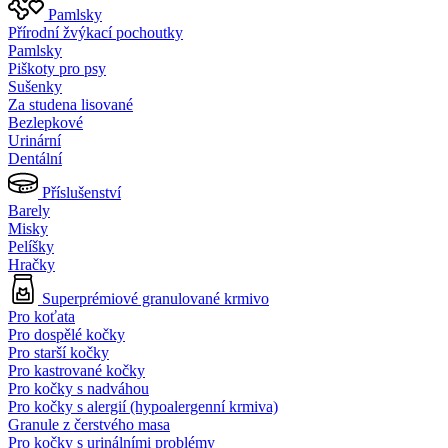
Pamlsky
Přírodní žvýkací pochoutky
Pamlsky
Piškoty pro psy
Sušenky
Za studena lisované
Bezlepkové
Urinární
Dentální
Příslušenství
Barely
Misky
Pelíšky
Hračky
Superprémiové granulované krmivo
Pro koťata
Pro dospělé kočky
Pro starší kočky
Pro kastrované kočky
Pro kočky s nadváhou
Pro kočky s alergií (hypoalergenní krmiva)
Granule z čerstvého masa
Pro kočky s urinálními problémy