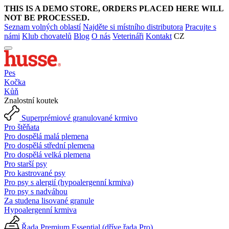
THIS IS A DEMO STORE, ORDERS PLACED HERE WILL
NOT BE PROCESSED.
Seznam volných oblastí
Najděte si místního distributora
Pracujte s
námi
Klub chovatelů
Blog
O nás
Veterináři
Kontakt
CZ
Pes
Kočka
Kůň
Znalostní koutek
Superprémiové granulované krmivo
Pro štěňata
Pro dospělá malá plemena
Pro dospělá střední plemena
Pro dospělá velká plemena
Pro starší psy
Pro kastrované psy
Pro psy s alergií (hypoalergenní krmiva)
Pro psy s nadváhou
Za studena lisované granule
Hypoalergenní krmiva
Řada Premium Essential (dříve řada Pro)