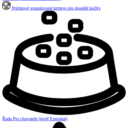
Prémiové granulované krmivo pro dospělé kočky
Řada Pro chovatele (nově Essential)