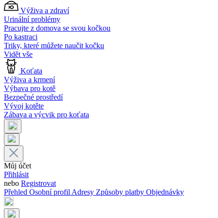
Výživa a zdraví
Urinální problémy
Pracujte z domova se svou kočkou
Po kastraci
Triky, které můžete naučit kočku
Vidět vše
Koťata
Výživa a krmení
Výbava pro kotě
Bezpečné prostředí
Vývoj kotěte
Zábava a výcvik pro koťata
Můj účet
Přihlásit
nebo
Registrovat
Přehled
Osobní profil
Adresy
Způsoby platby
Objednávky