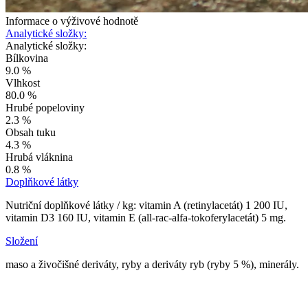
Informace o výživové hodnotě
Analytické složky:
Analytické složky:
Bílkovina
9.0 %
Vlhkost
80.0 %
Hrubé popeloviny
2.3 %
Obsah tuku
4.3 %
Hrubá vláknina
0.8 %
Doplňkové látky
Nutriční doplňkové látky / kg: vitamin A (retinylacetát) 1 200 IU,
vitamin D3 160 IU, vitamin E (all-rac-alfa-tokoferylacetát) 5 mg.
Složení
maso a živočišné deriváty, ryby a deriváty ryb (ryby 5 %), minerály.