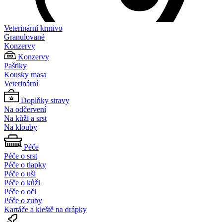
Veterinární krmivo
Granulované
Konzervy
Konzervy
Paštiky
Kousky masa
Veterinární
Doplňky stravy
Na odčervení
Na kůži a srst
Na klouby
Péče
Péče o srst
Péče o tlapky
Péče o uši
Péče o kůži
Péče o oči
Péče o zuby
Kartáče a kleště na drápky