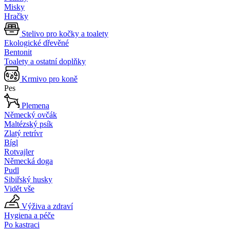
Misky
Hračky
Stelivo pro kočky a toalety
Ekologické dřevěné
Bentonit
Toalety a ostatní doplňky
Krmivo pro koně
Pes
Plemena
Německý ovčák
Maltézský psík
Zlatý retrívr
Bígl
Rotvajler
Německá doga
Pudl
Sibiřský husky
Vidět vše
Výživa a zdraví
Hygiena a péče
Po kastraci