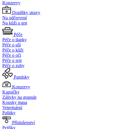
Konzervy
Doplňky stravy
Na odčervení
Na kůži a srst
Péče
Péče o tlapky
Péče o uši
Péče o kůži
Péče o oči
Péče o srst
Péče o zuby
Pamlsky
Konzervy
Kapsičky
Zálivky na granule
Kousky masa
Veterinární
Paštiky
Příslušenství
Pelíšky