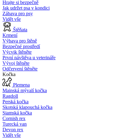
Hrajte si bezpečně
Jak udržet psa v kondici
Zábava pro psy
Vidět vše
Štěňata
Krmení
Výbava pro štěně
Bezpečné prostředí
Výcvik štěněte
První návštěva u veterináře
Vývoj štěněte
Odčervení štěněte
Kočka
Plemena
Mainská mývalí kočka
Ragdoll
Perská kočka
Skotská klapouchá kočka
Siamská kočka
Cornish rex
Turecká van
Devon rex
Vidět vše