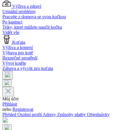
Výživa a zdraví
Urinální problémy
Pracujte z domova se svou kočkou
Po kastraci
Triky, které můžete naučit kočku
Vidět vše
Koťata
Výživa a krmení
Výbava pro kotě
Bezpečné prostředí
Vývoj kotěte
Zábava a výcvik pro koťata
Můj účet
Přihlásit
nebo
Registrovat
Přehled
Osobní profil
Adresy
Způsoby platby
Objednávky