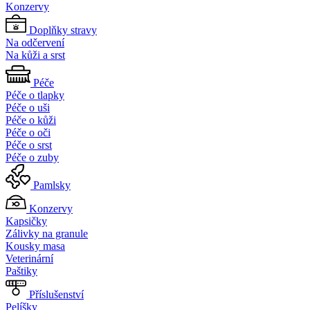
Konzervy
Doplňky stravy
Na odčervení
Na kůži a srst
Péče
Péče o tlapky
Péče o uši
Péče o kůži
Péče o oči
Péče o srst
Péče o zuby
Pamlsky
Konzervy
Kapsičky
Zálivky na granule
Kousky masa
Veterinární
Paštiky
Příslušenství
Pelíšky