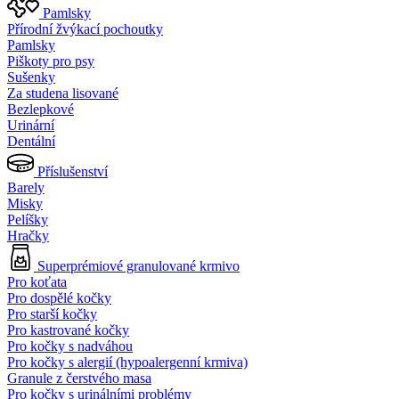
Pamlsky
Přírodní žvýkací pochoutky
Pamlsky
Piškoty pro psy
Sušenky
Za studena lisované
Bezlepkové
Urinární
Dentální
Příslušenství
Barely
Misky
Pelíšky
Hračky
Superprémiové granulované krmivo
Pro koťata
Pro dospělé kočky
Pro starší kočky
Pro kastrované kočky
Pro kočky s nadváhou
Pro kočky s alergií (hypoalergenní krmiva)
Granule z čerstvého masa
Pro kočky s urinálními problémy