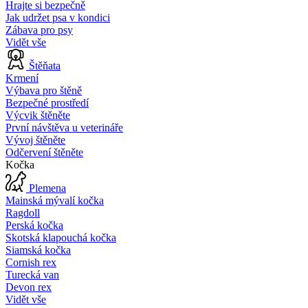
Hrajte si bezpečně
Jak udržet psa v kondici
Zábava pro psy
Vidět vše
Štěňata
Krmení
Výbava pro štěně
Bezpečné prostředí
Výcvik štěněte
První návštěva u veterináře
Vývoj štěněte
Odčervení štěněte
Kočka
Plemena
Mainská mývalí kočka
Ragdoll
Perská kočka
Skotská klapouchá kočka
Siamská kočka
Cornish rex
Turecká van
Devon rex
Vidět vše