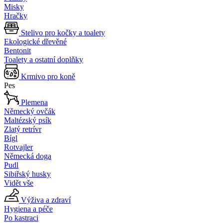
Misky
Hračky
Stelivo pro kočky a toalety
Ekologické dřevěné
Bentonit
Toalety a ostatní doplňky
Krmivo pro koně
Pes
Plemena
Německý ovčák
Maltézský psík
Zlatý retrívr
Bígl
Rotvajler
Německá doga
Pudl
Sibiřský husky
Vidět vše
Výživa a zdraví
Hygiena a péče
Po kastraci