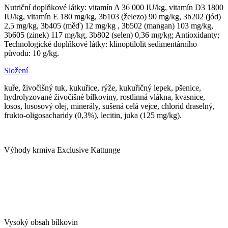
Nutriční doplňkové látky: vitamín A 36 000 IU/kg, vitamín D3 1800
IU/kg, vitamín E 180 mg/kg, 3b103 (železo) 90 mg/kg, 3b202 (jód)
2,5 mg/kg, 3b405 (měď) 12 mg/kg , 3b502 (mangan) 103 mg/kg,
3b605 (zinek) 117 mg/kg, 3b802 (selen) 0,36 mg/kg; Antioxidanty;
Technologické doplňkové látky: klinoptilolit sedimentárního
původu: 10 g/kg.
Složení
kuře, živočišný tuk, kukuřice, rýže, kukuřičný lepek, pšenice,
hydrolyzované živočišné bílkoviny, rostlinná vlákna, kvasnice,
losos, lososový olej, minerály, sušená celá vejce, chlorid draselný,
frukto-oligosacharidy (0,3%), lecitin, juka (125 mg/kg).
Výhody krmiva Exclusive Kattunge
Vysoký obsah bílkovin