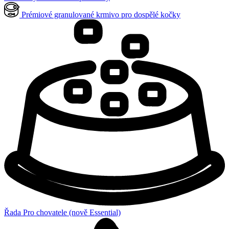
Prémiové granulované krmivo pro dospělé kočky
Řada Pro chovatele (nově Essential)