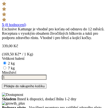
5
(8 hodnocení)
Exclusive Kattunge je vhodné pro koťata od odstavu do 12 měsíců.
Receptura s vysokým obsahem živočišných bílkovin a tuků pro
podporu zdravého růstu. Vhodné i pro březí a kojící kočky.
339,00 Kč
(169,50 Kč* / 1 Kg)
Velikost balení
2 kg
7 kg
Množství
Přidejte do nákupního košíku
Skladem
Ihned k dispozici, dodací lhůta 1-2 dny
Podpora růstu
- Vyvážená receptura pro zajištění zdravého růstu