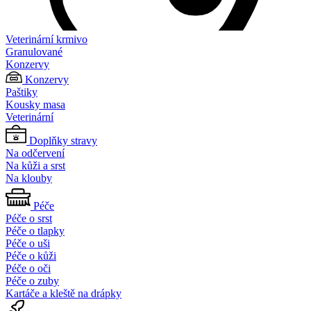
Veterinární krmivo
Granulované
Konzervy
Konzervy
Paštiky
Kousky masa
Veterinární
Doplňky stravy
Na odčervení
Na kůži a srst
Na klouby
Péče
Péče o srst
Péče o tlapky
Péče o uši
Péče o kůži
Péče o oči
Péče o zuby
Kartáče a kleště na drápky