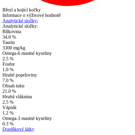
Březí a kojící kočky
Informace o výživové hodnotě
Analytické složky:
Analytické složky:
Bílkovina
34.0 %
Taurin
3300 mg/kg
Omega-6 mastné kyseliny
2.5 %
Fosfor
1.0 %
Hrubé popeloviny
7.0 %
Obsah tuku
21.0 %
Hrubá vláknina
2.5 %
Vápník
1.2 %
Omega-3 mastné kyseliny
0.3 %
Doplňkové látky