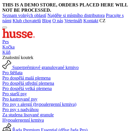
THIS IS A DEMO STORE, ORDERS PLACED HERE WILL
NOT BE PROCESSED.
Seznam volných oblastí
Najděte si místního distributora
Pracujte s
námi
Klub chovatelů
Blog
O nás
Veterináři
Kontakt
CZ
Pes
Kočka
Kůň
Znalostní koutek
Superprémiové granulované krmivo
Pro štěňata
Pro dospělá malá plemena
Pro dospělá střední plemena
Pro dospělá velká plemena
Pro starší psy
Pro kastrované psy
Pro psy s alergií (hypoalergenní krmiva)
Pro psy s nadváhou
Za studena lisované granule
Hypoalergenní krmiva
Řada Premium Essential (dříve řada Pro)