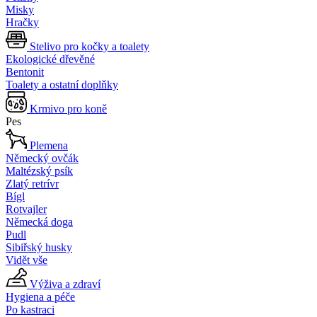
Misky
Hračky
Stelivo pro kočky a toalety
Ekologické dřevěné
Bentonit
Toalety a ostatní doplňky
Krmivo pro koně
Pes
Plemena
Německý ovčák
Maltézský psík
Zlatý retrívr
Bígl
Rotvajler
Německá doga
Pudl
Sibiřský husky
Vidět vše
Výživa a zdraví
Hygiena a péče
Po kastraci