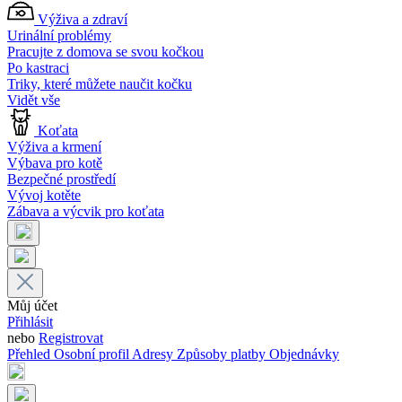
Výživa a zdraví
Urinální problémy
Pracujte z domova se svou kočkou
Po kastraci
Triky, které můžete naučit kočku
Vidět vše
Koťata
Výživa a krmení
Výbava pro kotě
Bezpečné prostředí
Vývoj kotěte
Zábava a výcvik pro koťata
Můj účet
Přihlásit
nebo
Registrovat
Přehled
Osobní profil
Adresy
Způsoby platby
Objednávky