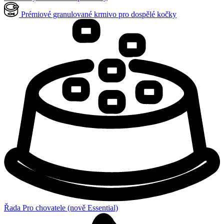
Prémiové granulované krmivo pro dospělé kočky
Řada Pro chovatele (nově Essential)