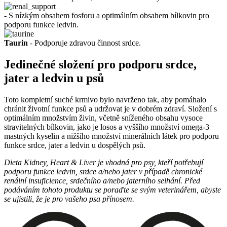
- S nízkým obsahem fosforu a optimálním obsahem bílkovin pro
podporu funkce ledvin.
Taurin
- Podporuje zdravou činnost srdce.
Jedinečné složení pro podporu srdce,
jater a ledvin u psů
Toto kompletní suché krmivo bylo navrženo tak, aby pomáhalo
chránit životní funkce psů a udržovat je v dobrém zdraví. Složení s
optimálním množstvím živin, včetně sníženého obsahu vysoce
stravitelných bílkovin, jako je losos a vyššího množství omega-3
mastných kyselin a nižšího množství minerálních látek pro podporu
funkce srdce, jater a ledvin u dospělých psů.
Dieta Kidney, Heart & Liver je vhodná pro psy, kteří potřebují
podporu funkce ledvin, srdce a/nebo jater v případě chronické
renální insuficience, srdečního a/nebo jaterního selhání. Před
podáváním tohoto produktu se poraďte se svým veterinářem, abyste
se ujistili, že je pro vašeho psa přínosem.