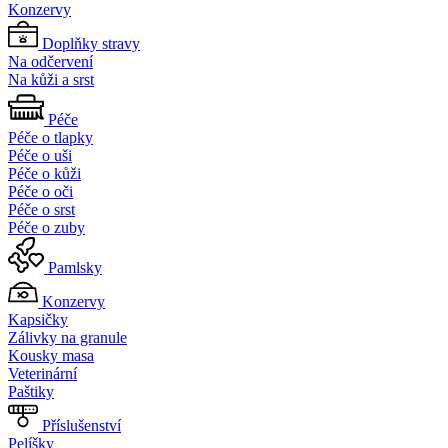
Konzervy
Doplňky stravy
Na odčervení
Na kůži a srst
Péče
Péče o tlapky
Péče o uši
Péče o kůži
Péče o oči
Péče o srst
Péče o zuby
Pamlsky
Konzervy
Kapsičky
Zálivky na granule
Kousky masa
Veterinární
Paštiky
Příslušenství
Pelíšky