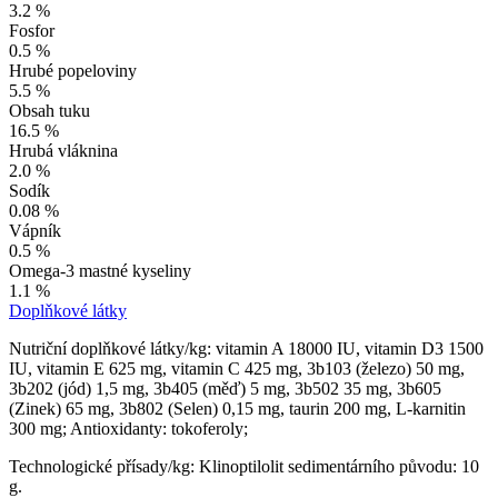
3.2 %
Fosfor
0.5 %
Hrubé popeloviny
5.5 %
Obsah tuku
16.5 %
Hrubá vláknina
2.0 %
Sodík
0.08 %
Vápník
0.5 %
Omega-3 mastné kyseliny
1.1 %
Doplňkové látky
Nutriční doplňkové látky/kg: vitamin A 18000 IU, vitamin D3 1500
IU, vitamin E 625 mg, vitamin C 425 mg, 3b103 (železo) 50 mg,
3b202 (jód) 1,5 mg, 3b405 (měď) 5 mg, 3b502 35 mg, 3b605
(Zinek) 65 mg, 3b802 (Selen) 0,15 mg, taurin 200 mg, L-karnitin
300 mg; Antioxidanty: tokoferoly;
Technologické přísady/kg: Klinoptilolit sedimentárního původu: 10
g.