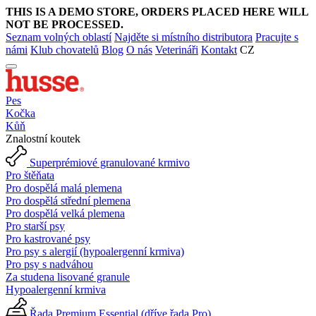
THIS IS A DEMO STORE, ORDERS PLACED HERE WILL
NOT BE PROCESSED.
Seznam volných oblastí
Najděte si místního distributora
Pracujte s
námi
Klub chovatelů
Blog
O nás
Veterináři
Kontakt
CZ
Pes
Kočka
Kůň
Znalostní koutek
Superprémiové granulované krmivo
Pro štěňata
Pro dospělá malá plemena
Pro dospělá střední plemena
Pro dospělá velká plemena
Pro starší psy
Pro kastrované psy
Pro psy s alergií (hypoalergenní krmiva)
Pro psy s nadváhou
Za studena lisované granule
Hypoalergenní krmiva
Řada Premium Essential (dříve řada Pro)