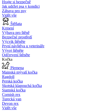
Hrajte si bezpečně
Jak udržet psa v kondici
Zábava pro psy
Vidět vše
Štěňata
Krmení
Výbava pro štěně
Bezpečné prostředí
Výcvik štěněte
První návštěva u veterináře
Vývoj štěněte
Odčervení štěněte
Kočka
Plemena
Mainská mývalí kočka
Ragdoll
Perská kočka
Skotská klapouchá kočka
Siamská kočka
Cornish rex
Turecká van
Devon rex
Vidět vše