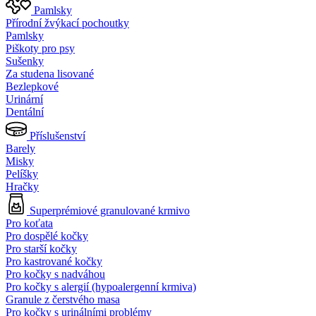
Pamlsky
Přírodní žvýkací pochoutky
Pamlsky
Piškoty pro psy
Sušenky
Za studena lisované
Bezlepkové
Urinární
Dentální
Příslušenství
Barely
Misky
Pelíšky
Hračky
Superprémiové granulované krmivo
Pro koťata
Pro dospělé kočky
Pro starší kočky
Pro kastrované kočky
Pro kočky s nadváhou
Pro kočky s alergií (hypoalergenní krmiva)
Granule z čerstvého masa
Pro kočky s urinálními problémy