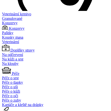
Veterinární krmivo
Granulované
Konzervy
Konzervy
Paštiky
Kousky masa
Veterinární
Doplňky stravy
Na odčervení
Na kůži a srst
Na klouby
Péče
Péče o srst
Péče o tlapky
Péče o uši
Péče o kůži
Péče o oči
Péče o zuby
Kartáče a kleště na drápky