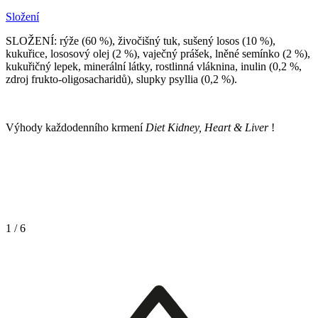
Složení
SLOŽENÍ: rýže (60 %), živočišný tuk, sušený losos (10 %),
kukuřice, lososový olej (2 %), vaječný prášek, lněné semínko (2 %),
kukuřičný lepek, minerální látky, rostlinná vláknina, inulin (0,2 %,
zdroj frukto-oligosacharidů), slupky psyllia (0,2 %).
Výhody každodenního krmení
Diet Kidney, Heart & Liver
!
1
/
6