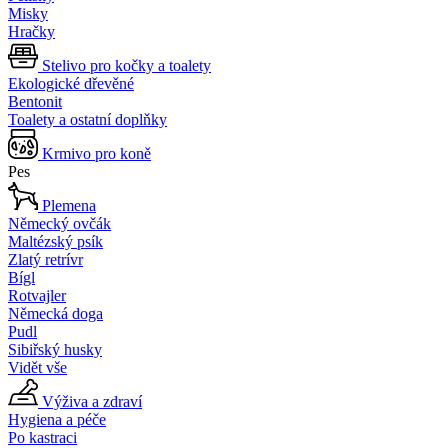
Misky
Hračky
Stelivo pro kočky a toalety
Ekologické dřevěné
Bentonit
Toalety a ostatní doplňky
Krmivo pro koně
Pes
Plemena
Německý ovčák
Maltézský psík
Zlatý retrívr
Bígl
Rotvajler
Německá doga
Pudl
Sibiřský husky
Vidět vše
Výživa a zdraví
Hygiena a péče
Po kastraci