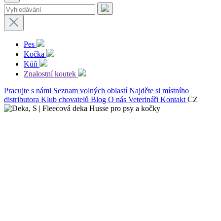
Pes
Kočka
Kůň
Znalostní koutek
Pracujte s námi
Seznam volných oblastí
Najděte si místního
distributora
Klub chovatelů
Blog
O nás
Veterináři
Kontakt
CZ