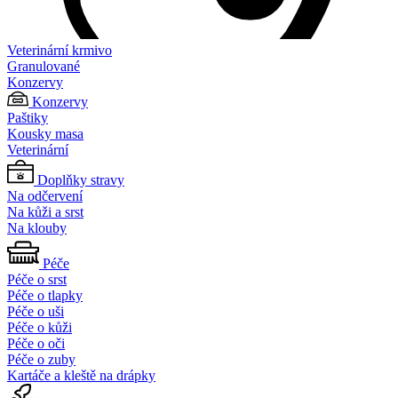
Veterinární krmivo
Granulované
Konzervy
Konzervy
Paštiky
Kousky masa
Veterinární
Doplňky stravy
Na odčervení
Na kůži a srst
Na klouby
Péče
Péče o srst
Péče o tlapky
Péče o uši
Péče o kůži
Péče o oči
Péče o zuby
Kartáče a kleště na drápky