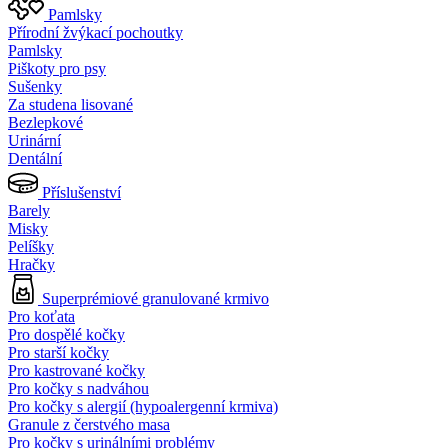
Pamlsky
Přírodní žvýkací pochoutky
Pamlsky
Piškoty pro psy
Sušenky
Za studena lisované
Bezlepkové
Urinární
Dentální
Příslušenství
Barely
Misky
Pelíšky
Hračky
Superprémiové granulované krmivo
Pro koťata
Pro dospělé kočky
Pro starší kočky
Pro kastrované kočky
Pro kočky s nadváhou
Pro kočky s alergií (hypoalergenní krmiva)
Granule z čerstvého masa
Pro kočky s urinálními problémy