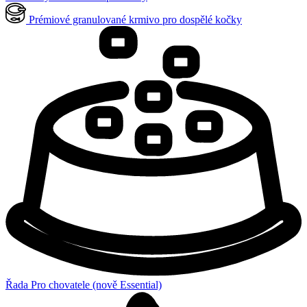
Prémiové granulované krmivo pro dospělé kočky
Řada Pro chovatele (nově Essential)