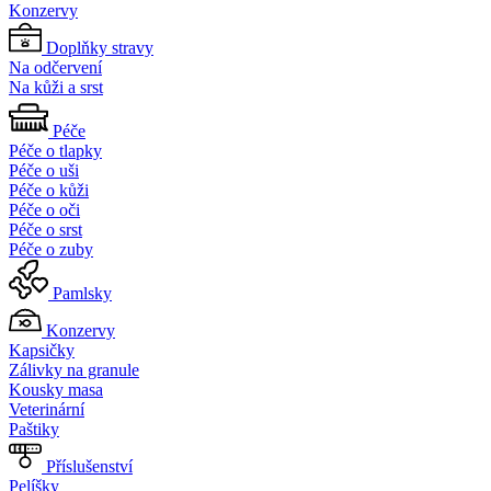
Konzervy
Doplňky stravy
Na odčervení
Na kůži a srst
Péče
Péče o tlapky
Péče o uši
Péče o kůži
Péče o oči
Péče o srst
Péče o zuby
Pamlsky
Konzervy
Kapsičky
Zálivky na granule
Kousky masa
Veterinární
Paštiky
Příslušenství
Pelíšky