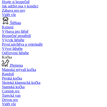
Hrajte si bezpečně
Jak udržet psa v kondici
Zábava pro psy
Vidět vše
Štěňata
Krmení
Výbava pro štěně
Bezpečné prostředí
Výcvik štěněte
První návštěva u veterináře
Vývoj štěněte
Odčervení štěněte
Kočka
Plemena
Mainská mývalí kočka
Ragdoll
Perská kočka
Skotská klapouchá kočka
Siamská kočka
Cornish rex
Turecká van
Devon rex
Vidět vše