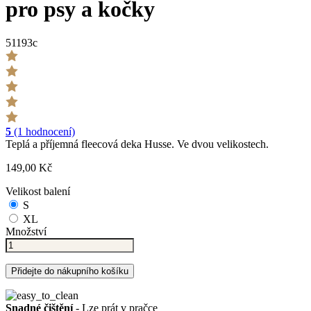
pro psy a kočky
51193c
5
(1 hodnocení)
Teplá a příjemná fleecová deka Husse. Ve dvou velikostech.
149,00 Kč
Velikost balení
S
XL
Množství
Přidejte do nákupního košíku
Snadné čištění
- Lze prát v pračce