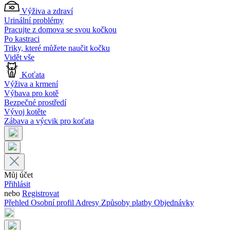
Výživa a zdraví
Urinální problémy
Pracujte z domova se svou kočkou
Po kastraci
Triky, které můžete naučit kočku
Vidět vše
Koťata
Výživa a krmení
Výbava pro kotě
Bezpečné prostředí
Vývoj kotěte
Zábava a výcvik pro koťata
Můj účet
Přihlásit
nebo
Registrovat
Přehled
Osobní profil
Adresy
Způsoby platby
Objednávky