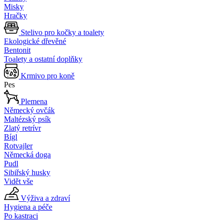
Misky
Hračky
Stelivo pro kočky a toalety
Ekologické dřevěné
Bentonit
Toalety a ostatní doplňky
Krmivo pro koně
Pes
Plemena
Německý ovčák
Maltézský psík
Zlatý retrívr
Bígl
Rotvajler
Německá doga
Pudl
Sibiřský husky
Vidět vše
Výživa a zdraví
Hygiena a péče
Po kastraci