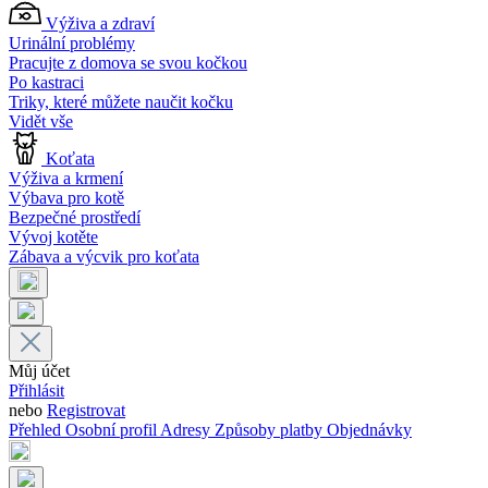
Výživa a zdraví
Urinální problémy
Pracujte z domova se svou kočkou
Po kastraci
Triky, které můžete naučit kočku
Vidět vše
Koťata
Výživa a krmení
Výbava pro kotě
Bezpečné prostředí
Vývoj kotěte
Zábava a výcvik pro koťata
Můj účet
Přihlásit
nebo
Registrovat
Přehled
Osobní profil
Adresy
Způsoby platby
Objednávky