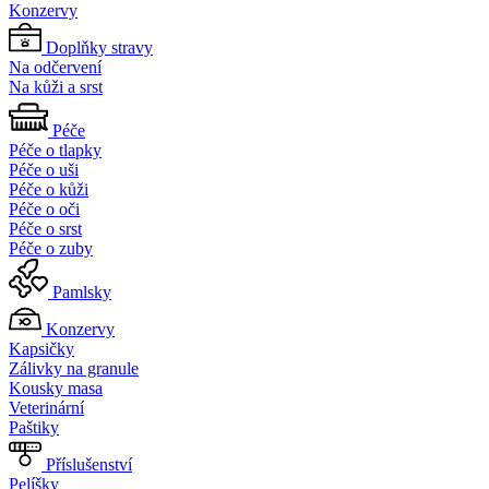
Konzervy
Doplňky stravy
Na odčervení
Na kůži a srst
Péče
Péče o tlapky
Péče o uši
Péče o kůži
Péče o oči
Péče o srst
Péče o zuby
Pamlsky
Konzervy
Kapsičky
Zálivky na granule
Kousky masa
Veterinární
Paštiky
Příslušenství
Pelíšky