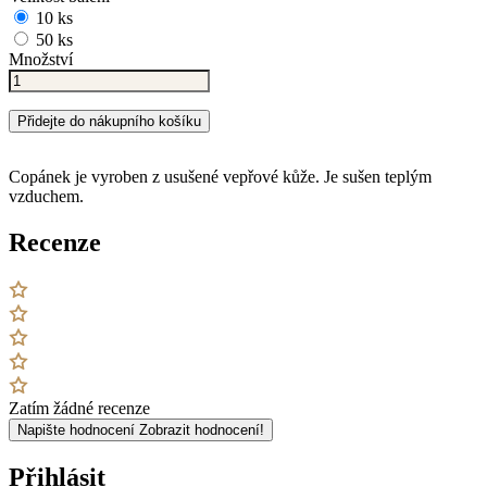
10 ks
50 ks
Množství
Přidejte do nákupního košíku
Copánek je vyroben z usušené vepřové kůže. Je sušen teplým
vzduchem.
Recenze
Zatím žádné recenze
Napište hodnocení
Zobrazit hodnocení!
Přihlásit