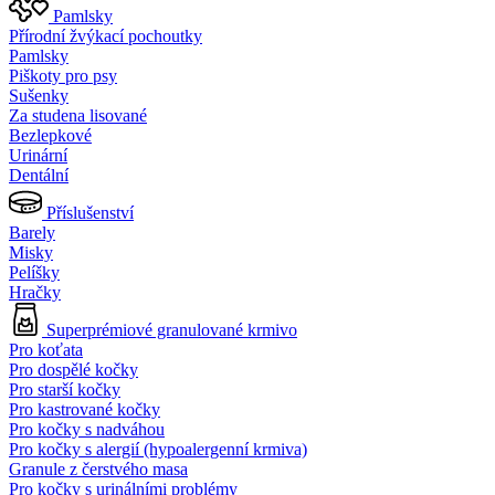
Pamlsky
Přírodní žvýkací pochoutky
Pamlsky
Piškoty pro psy
Sušenky
Za studena lisované
Bezlepkové
Urinární
Dentální
Příslušenství
Barely
Misky
Pelíšky
Hračky
Superprémiové granulované krmivo
Pro koťata
Pro dospělé kočky
Pro starší kočky
Pro kastrované kočky
Pro kočky s nadváhou
Pro kočky s alergií (hypoalergenní krmiva)
Granule z čerstvého masa
Pro kočky s urinálními problémy