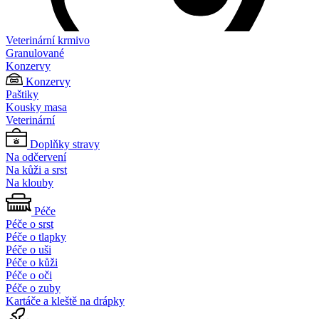
Veterinární krmivo
Granulované
Konzervy
Konzervy
Paštiky
Kousky masa
Veterinární
Doplňky stravy
Na odčervení
Na kůži a srst
Na klouby
Péče
Péče o srst
Péče o tlapky
Péče o uši
Péče o kůži
Péče o oči
Péče o zuby
Kartáče a kleště na drápky