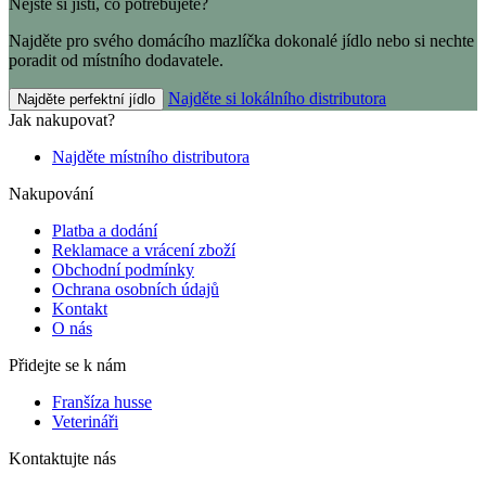
Nejste si jisti, co potřebujete?
Najděte pro svého domácího mazlíčka dokonalé jídlo nebo si nechte
poradit od místního dodavatele.
Najděte si lokálního distributora
Najděte perfektní jídlo
Jak nakupovat?
Najděte místního distributora
Nakupování
Platba a dodání
Reklamace a vrácení zboží
Obchodní podmínky
Ochrana osobních údajů
Kontakt
O nás
Přidejte se k nám
Franšíza husse
Veterináři
Kontaktujte nás