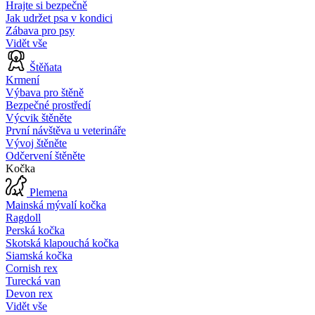
Hrajte si bezpečně
Jak udržet psa v kondici
Zábava pro psy
Vidět vše
Štěňata
Krmení
Výbava pro štěně
Bezpečné prostředí
Výcvik štěněte
První návštěva u veterináře
Vývoj štěněte
Odčervení štěněte
Kočka
Plemena
Mainská mývalí kočka
Ragdoll
Perská kočka
Skotská klapouchá kočka
Siamská kočka
Cornish rex
Turecká van
Devon rex
Vidět vše