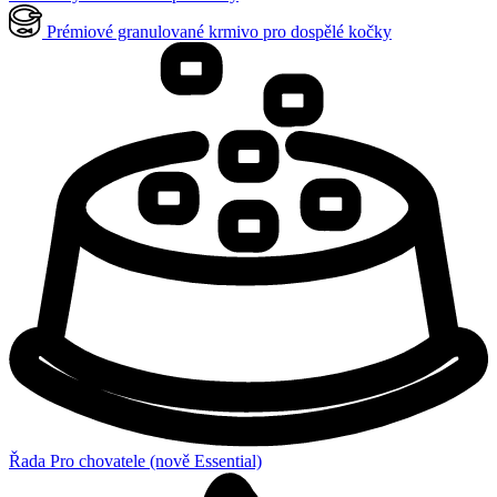
Prémiové granulované krmivo pro dospělé kočky
Řada Pro chovatele (nově Essential)