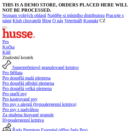
THIS IS A DEMO STORE, ORDERS PLACED HERE WILL
NOT BE PROCESSED.
Seznam volných oblastí
Najděte si místního distributora
Pracujte s
námi
Klub chovatelů
Blog
O nás
Veterináři
Kontakt
CZ
Pes
Kočka
Kůň
Znalostní koutek
Superprémiové granulované krmivo
Pro štěňata
Pro dospělá malá plemena
Pro dospělá střední plemena
Pro dospělá velká plemena
Pro starší psy
Pro kastrované psy
Pro psy s alergií (hypoalergenní krmiva)
Pro psy s nadváhou
Za studena lisované granule
Hypoalergenní krmiva
Řada Premium Essential (dříve řada Pro)